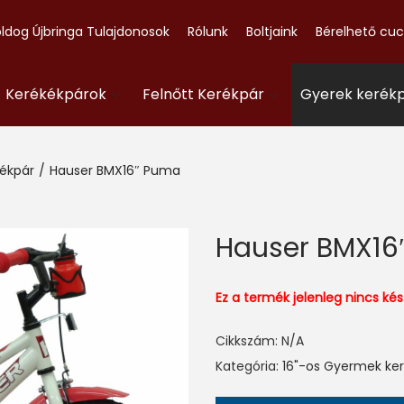
ldog Újbringa Tulajdonosok
Rólunk
Boltjaink
Bérelhető cu
- Kerékékpárok
Felnőtt Kerékpár
Gyerek kerék
rékpár
/
Hauser BMX16″ Puma
Hauser BMX16
Ez a termék jelenleg nincs k
Cikkszám:
N/A
Kategória:
16"-os Gyermek ke