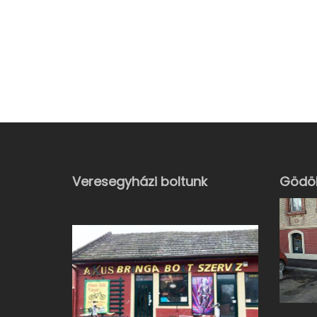
Veresegyházi boltunk
Gödöl