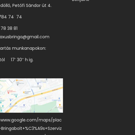
döllő, Petőfi Sándor út 4.
 784 74 74
 78 38 81
axusbringa@gmail.com
tartás munkanapokon:
tól 17′ 30″ h ig.
//www.google.com/maps/plac
+Bringabolt+%C3%A9s+Szerviz