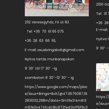
2100 Gö
Tel: 31
2112 Veresegyház, Fő út 83.
+36 28
E-mail:
Tel: +36 70 61 65 075
nyitva 
+36 28 63 66 55,
9′ 30″ -
E-mail:
axusbringabolt@gmail.com
Nyitva tartás munkanapokon
9′ 30″ tól 17′ 30″ -ig
szombaton 9′ 30″-12’ 30” – ig
https://www.google.com/maps/plac
e/Axus+Bringa+Bolt/@47.6576087,19.
https:
2831032,298m/data=!3m1!1e3!4m6!3
e/Axus
m5!1s0x4741cdc18c872fed:0xff6f9c3