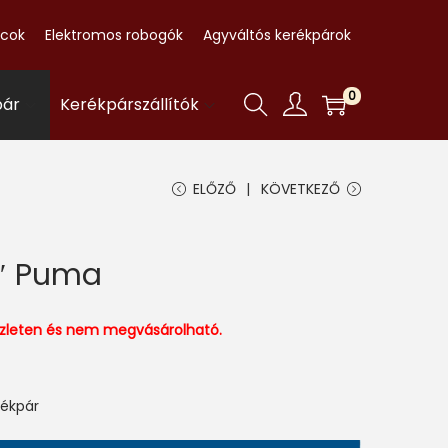
ccok
Elektromos robogók
Agyváltós kerékpárok
0
pár
Kerékpárszállítók
ELŐZŐ
KÖVETKEZŐ
″ Puma
észleten és nem megvásárolható.
rékpár