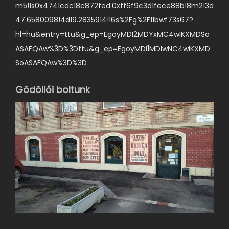
m5!1s0x4741cdc18c872fed:0xff6f9c3d1fece88b!8m2!3d
47.6580098!4d19.2835914!16s%2Fg%2F11bwf73s67?
hl=hu&entry=ttu&g_ep=EgoyMDI2MDYxMC4wIKXMDSo
ASAFQAw%3D%3Dttu&g_ep=EgoyMDI1MDIwNC4wIKXMD
SoASAFQAw%3D%3D
Gödöllői boltunk