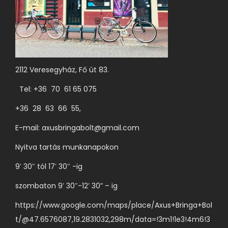
2112 Veresegyház, Fő út 83.
Tel: +36 70 61 65 075
+36 28 63 66 55,
E-mail:
axusbringabolt@gmail.com
Nyitva tartás munkanapokon
9′ 30″ tól 17′ 30″ -ig
szombaton 9′ 30″-12’ 30” – ig
https://www.google.com/maps/place/Axus+Bringa+Bol
t/@47.6576087,19.2831032,298m/data=!3m1!1e3!4m6!3