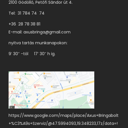
2100 Gödöllő, Petőfi Sándor út 4.
Tel: 31 784 74 74
+36 28 78 38 81
E-mail:
axusbringa@gmail.com
nyitva tartás munkanapokon:
9′ 30″ -tól 17′ 30″ h ig.
https://www.google.com/maps/place/Axus+Bringabolt
+%C3%A9s+Szerviz/@47.5994093,19.348233,17z/data=!