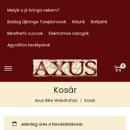
Melyik a jó bringa nekem?
Boldog Újbringa Tulajdonosok
Rólunk
Boltjaink
Bérelhető cuccok
Elektromos robogók
Agyváltós kerékpárok
0
S
S
k
k
Kosár
i
i
p
p
Axus Bike Webáruház
Kosár
t
t
o
o
n
c
Jelenleg üres a bevásárlókosár.
a
o