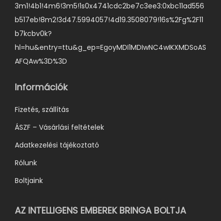
3m1!4b1!4m6!3m5!1s0x4741cdc2be7c3ee3:0xbc11ad556
b517eb!8m2!3d47.5994057!4d19.3508079!16s%2Fg%2F11
b7kcbv0k?
hl=hu&entry=ttu&g_ep=EgoyMDI1MDIwNC4wIKXMDSoAS
AFQAw%3D%3D
Információk
Fizetés, szállítás
ÁSZF – Vásárlási feltételek
Adatkezelési tájékoztató
Rólunk
Boltjaink
AZ INTELLIGENS EMBEREK BRINGA BOLTJA