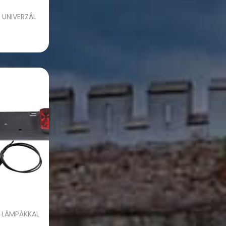
UNIVERZÁL
tása
 LÁMPÁKKAL