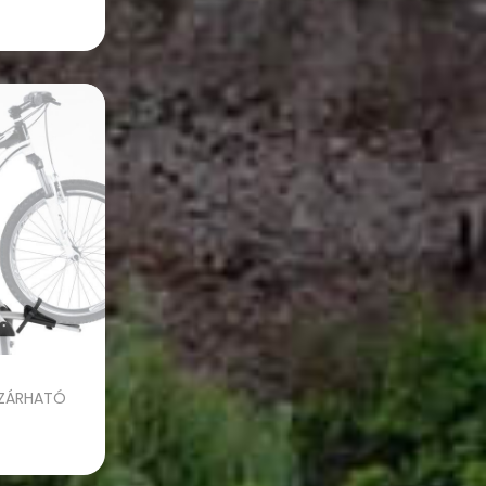
zem
 ZÁRHATÓ
tása