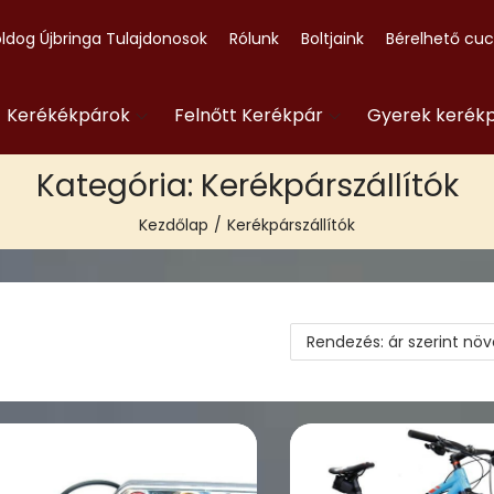
ldog Újbringa Tulajdonosok
Rólunk
Boltjaink
Bérelhető cu
- Kerékékpárok
Felnőtt Kerékpár
Gyerek kerék
Kategória:
Kerékpárszállítók
Kezdőlap
/
Kerékpárszállítók