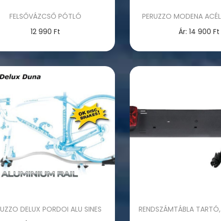
FELSŐVÁZCSŐ PÓTLÓ
PERUZZO MODENA ACÉL 
12 990
Ft
Ár:
14 900
Ft
Kosárba teszem
Opciók válasz
E
n
n
e
k
a
t
e
r
m
é
RUZZO DELUX PORDOI ALU SINES
RENDSZÁMTÁBLA TARTÓ,