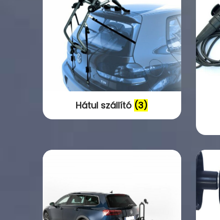
t
t
i
o
n
Hátul szállító
(3)