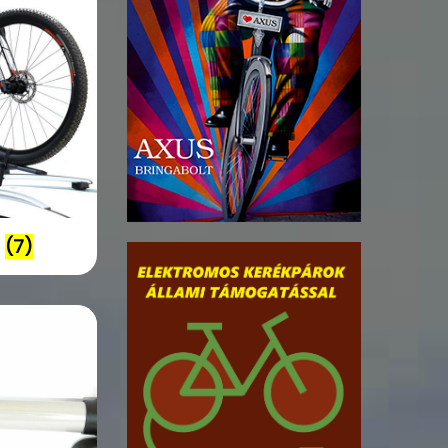
ó
(7)