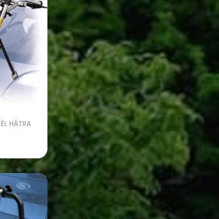
ÉL HÁTRA
tása