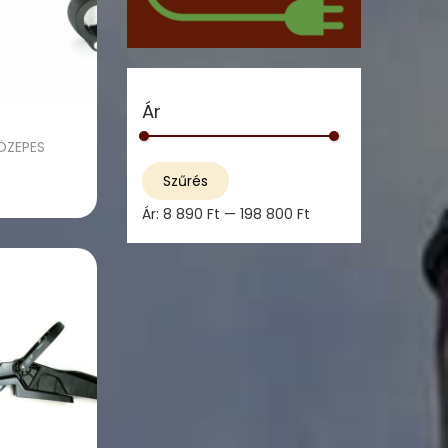
Ár
ÖZEPES
M
M
Szűrés
i
a
zem
Ár:
8 890 Ft
—
198 800 Ft
n
x
á
á
r
r