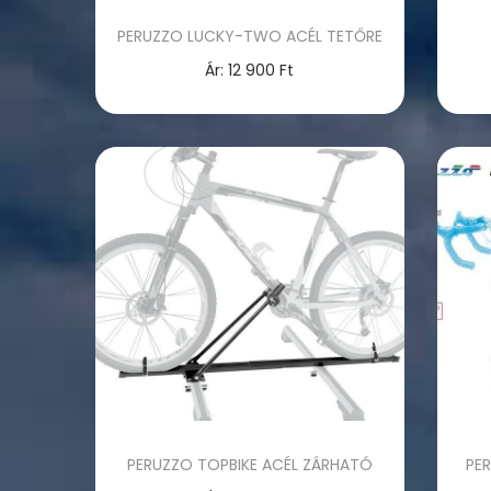
PERUZZO LUCKY-TWO ACÉL TETŐRE
Ár:
12 900
Ft
Opciók választása
E
n
n
e
k
a
t
e
r
m
é
PERUZZO TOPBIKE ACÉL ZÁRHATÓ
PE