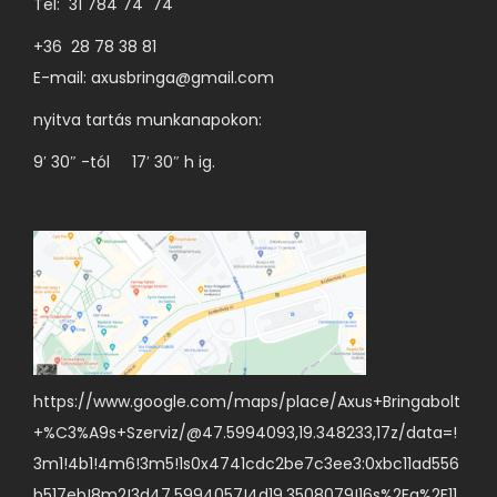
Tel: 31 784 74 74
+36 28 78 38 81
E-mail:
axusbringa@gmail.com
nyitva tartás munkanapokon:
9′ 30″ -tól 17′ 30″ h ig.
https://www.google.com/maps/place/Axus+Bringabolt
+%C3%A9s+Szerviz/@47.5994093,19.348233,17z/data=!
3m1!4b1!4m6!3m5!1s0x4741cdc2be7c3ee3:0xbc11ad556
b517eb!8m2!3d47.5994057!4d19.3508079!16s%2Fg%2F11