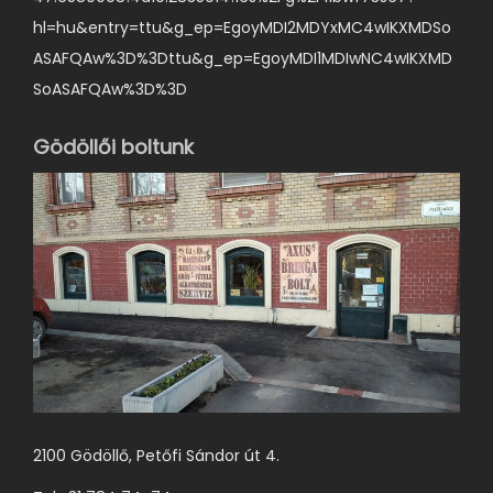
hl=hu&entry=ttu&g_ep=EgoyMDI2MDYxMC4wIKXMDSo
ASAFQAw%3D%3Dttu&g_ep=EgoyMDI1MDIwNC4wIKXMD
SoASAFQAw%3D%3D
Gödöllői boltunk
2100 Gödöllő, Petőfi Sándor út 4.