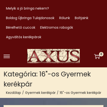
Melyik a jó bringa nekem?
Boldog Újbringa Tulajdonosok
Rólunk
Boltjaink
Bérelhető cuccok
Elektromos robogók
Agyváltós kerékpárok
0
S
S
k
k
Kategória:
16"-os Gyermek
i
i
p
p
kerékpár
t
t
Kezdőlap
/
Gyermek kerékpár
/
16"-os Gyermek kerékpár
o
o
n
c
a
o