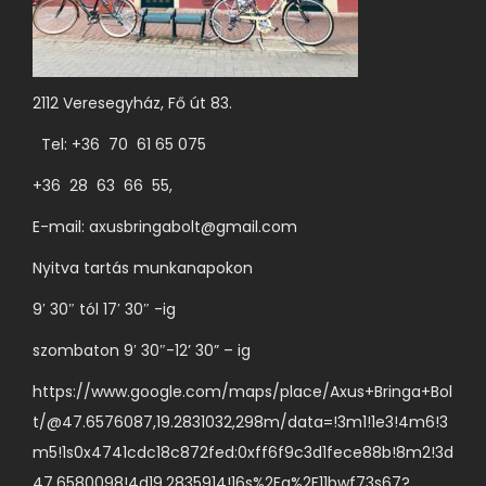
2112 Veresegyház, Fő út 83.
Tel: +36 70 61 65 075
+36 28 63 66 55,
E-mail:
axusbringabolt@gmail.com
Nyitva tartás munkanapokon
9′ 30″ tól 17′ 30″ -ig
szombaton 9′ 30″-12’ 30” – ig
https://www.google.com/maps/place/Axus+Bringa+Bol
t/@47.6576087,19.2831032,298m/data=!3m1!1e3!4m6!3
m5!1s0x4741cdc18c872fed:0xff6f9c3d1fece88b!8m2!3d
47.6580098!4d19.2835914!16s%2Fg%2F11bwf73s67?