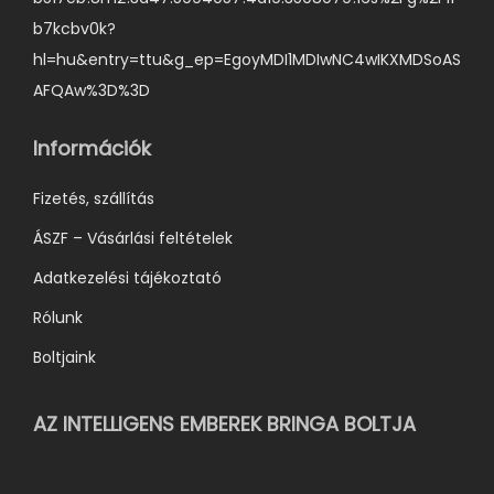
b7kcbv0k?
hl=hu&entry=ttu&g_ep=EgoyMDI1MDIwNC4wIKXMDSoAS
AFQAw%3D%3D
Információk
Fizetés, szállítás
ÁSZF – Vásárlási feltételek
Adatkezelési tájékoztató
Rólunk
Boltjaink
AZ INTELLIGENS EMBEREK BRINGA BOLTJA