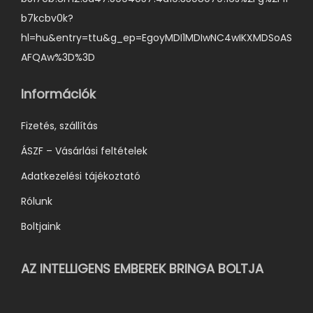
b7kcbv0k?
hl=hu&entry=ttu&g_ep=EgoyMDI1MDIwNC4wIKXMDSoAS
AFQAw%3D%3D
Információk
Fizetés, szállítás
ÁSZF – Vásárlási feltételek
Adatkezelési tájékoztató
Rólunk
Boltjaink
AZ INTELLIGENS EMBEREK BRINGA BOLTJA