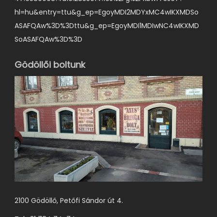
hl=hu&entry=ttu&g_ep=EgoyMDI2MDYxMC4wIKXMDSo
ASAFQAw%3D%3Dttu&g_ep=EgoyMDI1MDIwNC4wIKXMD
SoASAFQAw%3D%3D
Gödöllői boltunk
2100 Gödöllő, Petőfi Sándor út 4.