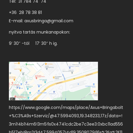
Tel: 31 784 74 74
+36 28 78 38 81
E-mail:
axusbringa@gmail.com
nyitva tartás munkanapokon:
9′ 30″ -tól 17′ 30″ h ig.
https://www.google.com/maps/place/Axus+Bringabolt
+%C3%A9s+Szerviz/@47.5994093,19.348233,17z/data=!
3m1!4b1!4m6!3m5!1s0x4741cdc2be7c3ee3:0xbc11ad556
b517eb!8m2!3d47.5994057!4d19.3508079!16s%2Fg%2F11