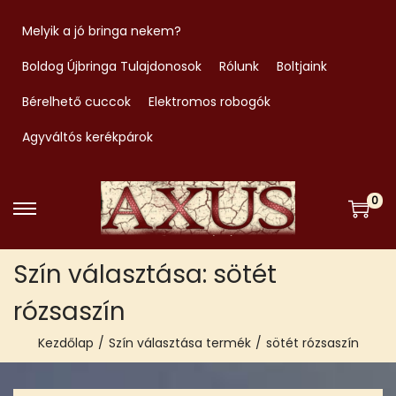
Melyik a jó bringa nekem?
Boldog Újbringa Tulajdonosok
Rólunk
Boltjaink
Bérelhető cuccok
Elektromos robogók
Agyváltós kerékpárok
0
S
S
k
k
Szín választása:
sötét
i
i
p
p
rózsaszín
t
t
Kezdőlap
/
Szín választása termék
/
sötét rózsaszín
o
o
n
c
a
o