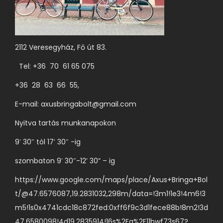
2112 Veresegyház, Fő út 83.
Tel: +36 70 61 65 075
+36 28 63 66 55,
E-mail:
axusbringabolt@gmail.com
Nyitva tartás munkanapokon
9′ 30″ tól 17′ 30″ -ig
szombaton 9′ 30″-12’ 30” – ig
https://www.google.com/maps/place/Axus+Bringa+Bol
t/@47.6576087,19.2831032,298m/data=!3m1!1e3!4m6!3
m5!1s0x4741cdc18c872fed:0xff6f9c3d1fece88b!8m2!3d
47.6580098!4d19.2835914!16s%2Fg%2F11bwf73s67?