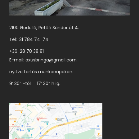
a
t
e
2100 Gödöllő, Petőfi Sándor út 4.
r
Tel: 31 784 74 74
m
é
+36 28 78 38 81
k
E-mail:
axusbringa@gmail.com
o
nyitva tartás munkanapokon:
l
9′ 30″ -tól 17′ 30″ h ig.
d
a
l
o
n
v
á