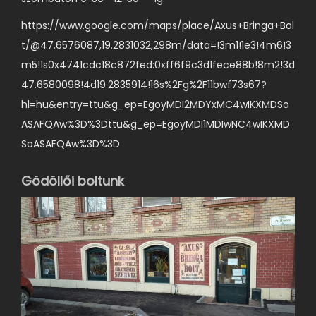
a
https://www.google.com/maps/place/Axus+Bringa+Bol
v
t/@47.6576087,19.2831032,298m/data=!3m1!1e3!4m6!3
a
m5!1s0x4741cdc18c872fed:0xff6f9c3d1fece88b!8m2!3d
n
47.6580098!4d19.2835914!16s%2Fg%2F11bwf73s67?
.
hl=hu&entry=ttu&g_ep=EgoyMDI2MDYxMC4wIKXMDSo
A
ASAFQAw%3D%3Dttu&g_ep=EgoyMDI1MDIwNC4wIKXMD
v
SoASAFQAw%3D%3D
á
l
Gödöllői boltunk
t
o
z
a
t
o
k