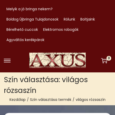
Melyik a jó bringa nekem?
Boldog Újbringa Tulajdonosok
Rólunk
Boltjaink
Bérelhető cuccok
Elektromos robogók
Agyváltós kerékpárok
0
S
S
k
k
Szín választása:
világos
i
i
p
p
rózsaszín
t
t
Kezdőlap
/
Szín választása termék
/
világos rózsaszín
o
o
n
c
a
o