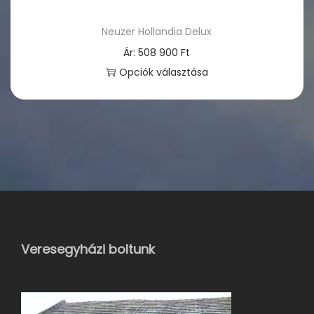
Neuzer Hollandia Delux
Ár:
508 900
Ft
Opciók választása
E
n
n
e
k
a
t
e
Veresegyházi boltunk
r
m
é
k