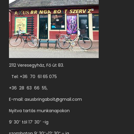
n
e
k
t
ö
b
b
v
2112 Veresegyház, Fő út 83.
a
Tel: +36 70 61 65 075
r
+36 28 63 66 55,
i
á
E-mail:
axusbringabolt@gmail.com
c
Nyitva tartás munkanapokon
i
9′ 30″ tól 17′ 30″ -ig
ó
j
szombaton 9′ 30″-12’ 30” – ig