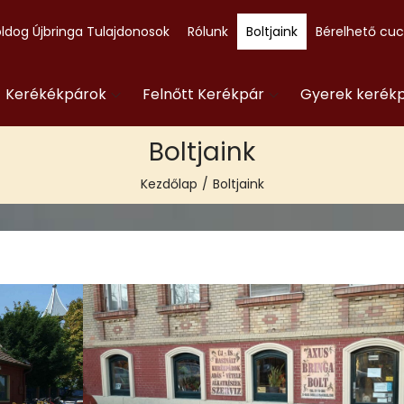
ldog Újbringa Tulajdonosok
Rólunk
Boltjaink
Bérelhető cu
- Kerékékpárok
Felnőtt Kerékpár
Gyerek kerék
Boltjaink
Kezdőlap
/
Boltjaink