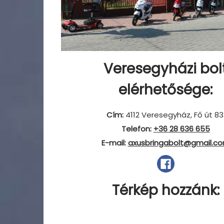
t
t
i
o
n
Veresegyházi bol
elérhetősége:
Cím:
4112 Veresegyház, Fő út 83
Telefon:
+36 28 636 655
E-mail:
axusbringabolt@gmail.c
Térkép hozzánk: