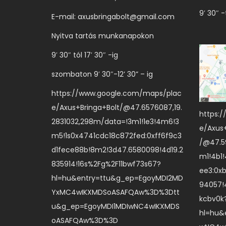
9′ 30″ -
E-mail:
axusbringabolt@gmail.com
Nyitva tartás munkanapokon
9′ 30″ tól 17′ 30″ -ig
szombaton 9′ 30″-12’ 30” – ig
https://www.google.com/maps/plac
e/Axus+Bringa+Bolt/@47.6576087,19.
https:
2831032,298m/data=!3m1!1e3!4m6!3
e/Axus
m5!1s0x4741cdc18c872fed:0xff6f9c3
/@47.59
d1fece88b!8m2!3d47.6580098!4d19.2
m1!4b1
835914!16s%2Fg%2F11bwf73s67?
ee3:0x
hl=hu&entry=ttu&g_ep=EgoyMDI2MD
94057!
YxMC4wIKXMDSoASAFQAw%3D%3Dtt
kcbv0k
u&g_ep=EgoyMDI1MDIwNC4wIKXMDS
hl=hu&
oASAFQAw%3D%3D