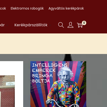
ccok
Elektromos robogók
Agyváltós kerékpárok
0
pár
Kerékpárszállítók