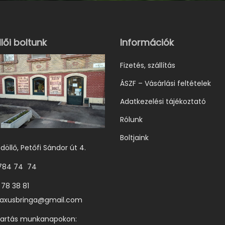
lői boltunk
Információk
Fizetés, szállítás
ÁSZF – Vásárlási feltételek
Adatkezelési tájékoztató
Rólunk
Boltjaink
döllő, Petőfi Sándor út 4.
 784 74 74
 78 38 81
axusbringa@gmail.com
tartás munkanapokon: