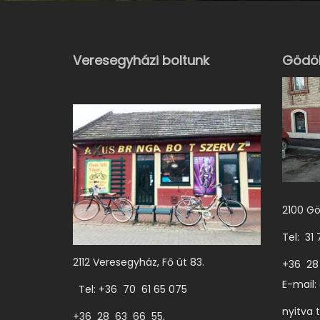
Veresegyházi boltunk
Gödöl
2100 Gö
Tel: 31
2112 Veresegyház, Fő út 83.
+36 28
E-mail:
Tel: +36 70 61 65 075
nyitva 
+36 28 63 66 55,