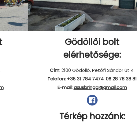
t
Gödöllői bolt
elérhetősége:
.
Cím:
2100 Gödöllő, Petőfi Sándor út 4.
Telefon:
+36 31 784
7474
,
06 28 78 38 81
om
E-mail:
axusbringa@gmail.com
Térkép hozzánk: