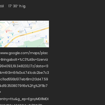
tól 17′ 30″ h ig.
//www.google.com/maps/plac
+Bringabolt+%C3%A9s+Szerviz
94093,19.348233,17z/data=!3
!4m6!3m5!1s0x4741cdc2be7c3
bc11ad556b517eb!8m2!3d47.59
4d19.3508079!16s%2Fg%2F11b7
?
entry=ttu&g_ep=EgoyMDI1MDI