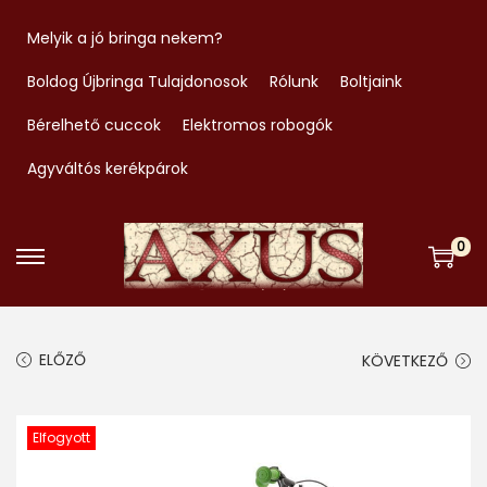
Melyik a jó bringa nekem?
Boldog Újbringa Tulajdonosok
Rólunk
Boltjaink
Bérelhető cuccok
Elektromos robogók
Agyváltós kerékpárok
0
S
S
k
k
i
i
ELŐZŐ
KÖVETKEZŐ
p
p
t
t
o
o
Elfogyott
n
c
a
o