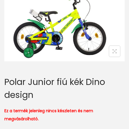
v
n
i
t
g
e
a
n
t
t
i
o
n
Polar Junior fiú kék Dino
design
Ez a termék jelenleg nincs készleten és nem
megvásárolható.