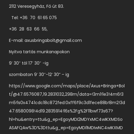
2112 Veresegyház, Fő út 83.
Tel: +36 70 61 65 075
+36 28 63 66 55,
E-mail:
axusbringabolt@gmail.com
Nyitva tartás munkanapokon
9′ 30″ tól 17′ 30″ -ig
szombaton 9′ 30″-12’ 30” – ig
https://www.google.com/maps/place/Axus+Bringa+Bol
t/@47.6576087,19.2831032,298m/data=!3m1!1e3!4m6!3
m5!1s0x4741cdc18c872fed:0xff6f9c3d1fece88b!8m2!3d
47.6580098!4d19.2835914!16s%2Fg%2F11bwf73s67?
hl=hu&entry=ttu&g_ep=EgoyMDI2MDYxMC4wIKXMDSo
ASAFQAw%3D%3Dttu&g_ep=EgoyMDI1MDIwNC4wIKXMD