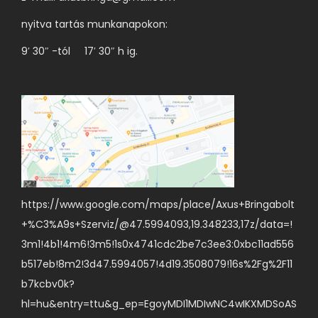
nyitva tartás munkanapokon:
9′ 30″ -tól 17′ 30″ h ig.
https://www.google.com/maps/place/Axus+Bringabolt
+%C3%A9s+Szerviz/@47.5994093,19.348233,17z/data=!
3m1!4b1!4m6!3m5!1s0x4741cdc2be7c3ee3:0xbc11ad556
b517eb!8m2!3d47.5994057!4d19.3508079!16s%2Fg%2F11
b7kcbv0k?
hl=hu&entry=ttu&g_ep=EgoyMDI1MDIwNC4wIKXMDSoAS