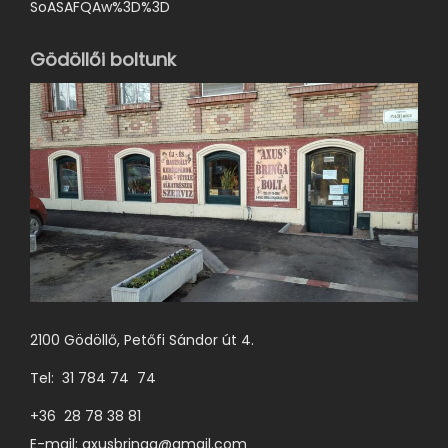
SoASAFQAw%3D%3D
Gödöllői boltunk
2100 Gödöllő, Petőfi Sándor út 4.
Tel: 31 784 74 74
+36 28 78 38 81
E-mail:
axusbringa@gmail.com