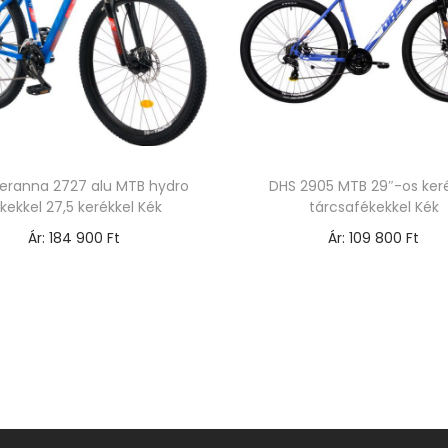
eranna 2727 alu MTB hydro
DHS 2905 MTB 29″-os ker
kekkel 27,5 kerékkel Kék
tárcsafékekkel Kék
Ár:
184 900
Ft
Ár:
109 800
Ft
Opciók választása
Opciók választása
E
E
n
n
n
n
e
e
k
k
a
a