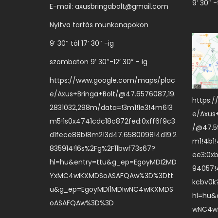
a
9′ 30″ -
E-mail:
axusbringabolt@gmail.com
r
Nyitva tartás munkanapokon
i
9′ 30″ tól 17′ 30″ -ig
á
c
szombaton 9′ 30″-12’ 30” – ig
i
https://www.google.com/maps/plac
ó
e/Axus+Bringa+Bolt/@47.6576087,19.
https:
j
2831032,298m/data=!3m1!1e3!4m6!3
e/Axus
a
m5!1s0x4741cdc18c872fed:0xff6f9c3
/@47.59
v
d1fece88b!8m2!3d47.6580098!4d19.2
m1!4b1
a
835914!16s%2Fg%2F11bwf73s67?
ee3:0x
n
hl=hu&entry=ttu&g_ep=EgoyMDI2MD
94057!
YxMC4wIKXMDSoASAFQAw%3D%3Dtt
.
kcbv0k
u&g_ep=EgoyMDI1MDIwNC4wIKXMDS
A
hl=hu&
oASAFQAw%3D%3D
v
wNC4w