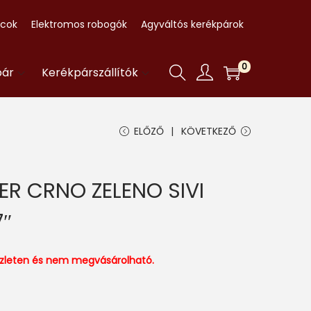
ccok
Elektromos robogók
Agyváltós kerékpárok
0
pár
Kerékpárszállítók
ELŐZŐ
KÖVETKEZŐ
ER CRNO ZELENO SIVI
7″
észleten és nem megvásárolható.