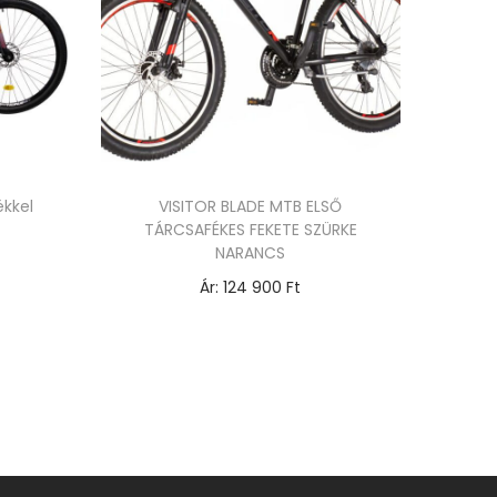
ékkel
VISITOR BLADE MTB ELSŐ
TÁRCSAFÉKES FEKETE SZÜRKE
NARANCS
Ár:
124 900
Ft
Opciók választása
E
n
n
e
k