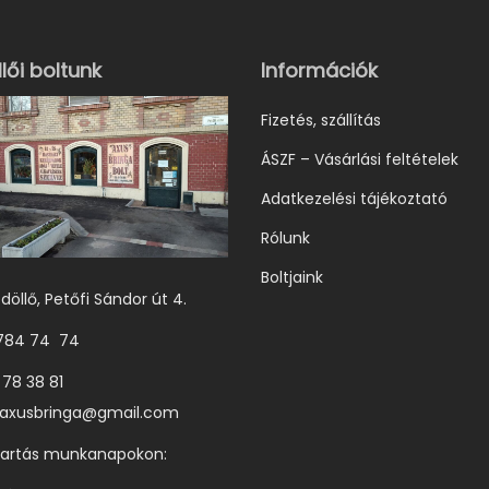
t
t
e
e
lői boltunk
Információk
r
r
Fizetés, szállítás
m
m
ÁSZF – Vásárlási feltételek
é
é
k
k
Adatkezelési tájékoztató
n
n
Rólunk
e
e
Boltjaink
k
k
döllő, Petőfi Sándor út 4.
t
t
 784 74 74
ö
ö
 78 38 81
b
b
axusbringa@gmail.com
b
b
tartás munkanapokon:
v
v