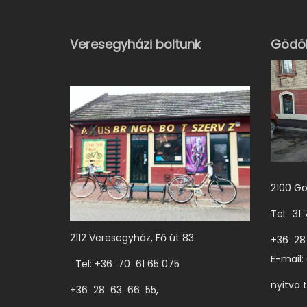
t
e
Veresegyházi boltunk
Gödöl
r
m
é
k
n
e
k
2100 Gö
t
Tel: 31
ö
2112 Veresegyház, Fő út 83.
+36 28
b
E-mail:
Tel: +36 70 61 65 075
b
nyitva 
v
+36 28 63 66 55,