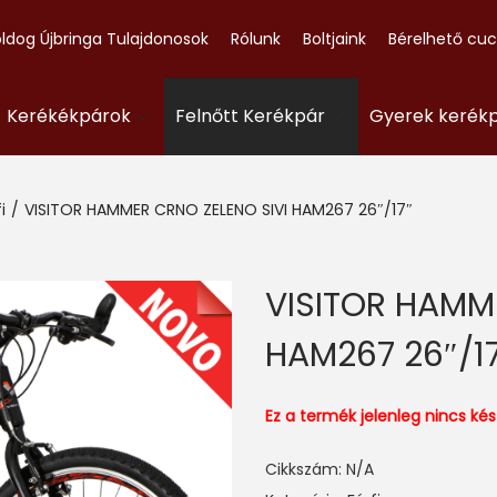
ldog Újbringa Tulajdonosok
Rólunk
Boltjaink
Bérelhető cu
- Kerékékpárok
Felnőtt Kerékpár
Gyerek kerék
i
/
VISITOR HAMMER CRNO ZELENO SIVI HAM267 26″/17″
VISITOR HAMM
HAM267 26″/1
Ez a termék jelenleg nincs k
Cikkszám:
N/A