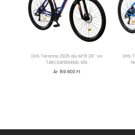
DHS Teranna 2925 alu MTB 29″-os
DHS T
TÁRCSAFÉKEKKEL KÉK
fé
Ár:
159 800
Ft
Opciók választása
E
n
n
e
k
a