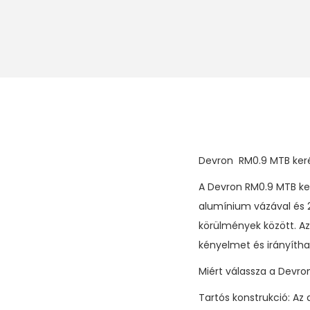
Devron RM0.9 MTB keré
A Devron RM0.9 MTB ker
alumínium vázával és 29
körülmények között. Az
kényelmet és irányítha
Miért válassza a Devro
Tartós konstrukció: Az