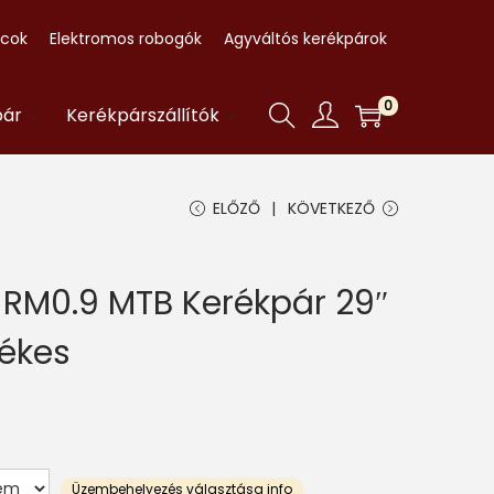
ccok
Elektromos robogók
Agyváltós kerékpárok
0
pár
Kerékpárszállítók
ELŐZŐ
KÖVETKEZŐ
 RM0.9 MTB Kerékpár 29″
ékes
Üzembehelyezés választása info