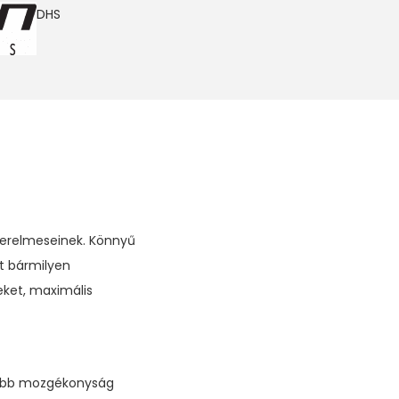
DHS
zerelmeseinek. Könnyű
jt bármilyen
eket, maximális
gyobb mozgékonyság