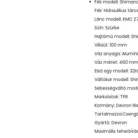
Fék modell: Shimano
Fék: Hidraulikus tárc
Lánc modell: KMC Z
Szín: Szürke
Hajtómű modell: S
Villaút: 100 mm
Váz anyaga: Alumí
Váz méret: 460 m
Első agy modell: 32H
Váltókar modell: Shi
Sebességváltó mode
Markolatok: TPR
Kormány: Devron Ri
Tartalmazza:Cseng
Gyártó: Devron
Maximális teherbírás