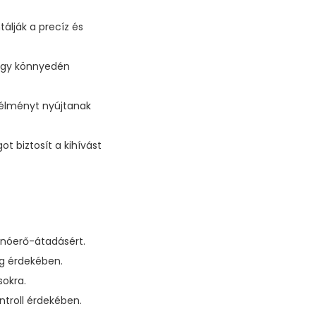
álják a precíz és
hogy könnyedén
 élményt nyújtanak
 biztosít a kihívást
nóerő-átadásért.
g érdekében.
sokra.
ntroll érdekében.