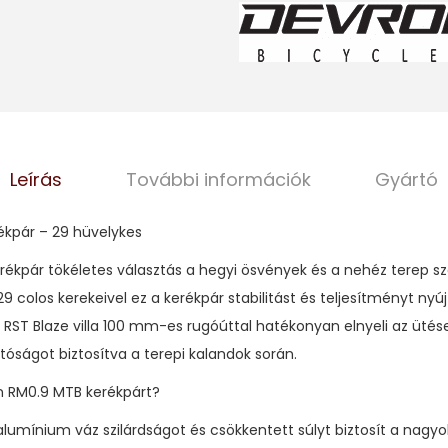
2
9
"
H
y
d
Leírás
További információk
Gyártó
r
o
kpár – 29 hüvelykes
T
á
ékpár tökéletes választás a hegyi ösvények és a nehéz terep s
r
 colos kerekeivel ez a kerékpár stabilitást és teljesítményt nyú
c
 RST Blaze villa 100 mm-es rugóúttal hatékonyan elnyeli az ütés
s
tóságot biztosítva a terepi kalandok során.
a
n RM0.9 MTB kerékpárt?
f
 alumínium váz szilárdságot és csökkentett súlyt biztosít a na
é