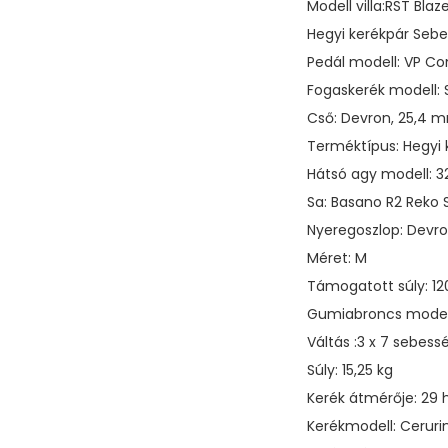
Modell villa:RST Bla
Hegyi kerékpár Seb
Pedál modell: VP 
Fogaskerék modell:
Cső: Devron, 25,4 m
Terméktípus: Hegyi 
Hátsó agy modell: 3
Sa: Basano R2 Reko 
Nyeregoszlop: Devr
Méret: M
Támogatott súly: 12
Gumiabroncs model
Váltás :3 x 7 sebess
Súly: 15,25 kg
Kerék átmérője: 29 
Kerékmodell: Cerurim