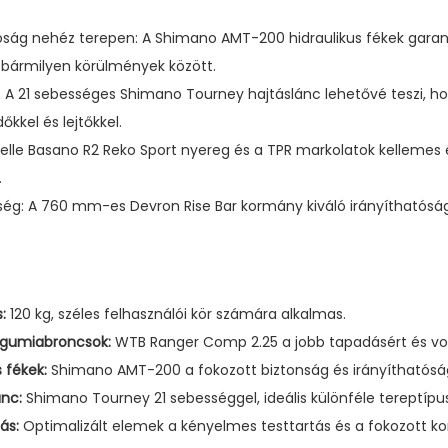
k
óság nehéz terepen: A Shimano AMT-200 hidraulikus fékek garant
e
 bármilyen körülmények között.
s
: A 21 sebességes Shimano Tourney hajtáslánc lehetővé teszi, 
m
kkel és lejtőkkel.
e
elle Basano R2 Reko Sport nyereg és a TPR markolatok kellemes
n
.
n
g: A 760 mm-es Devron Rise Bar kormány kiváló irányíthatóságot
y
i
s
é
:
120 kg, széles felhasználói kör számára alkalmas.
g
 gumiabroncsok:
WTB Ranger Comp 2.25 a jobb tapadásért és vo
 fékek:
Shimano AMT-200 a fokozott biztonság és irányíthatósá
nc:
Shimano Tourney 21 sebességgel, ideális különféle tereptípu
ás:
Optimalizált elemek a kényelmes testtartás és a fokozott ko