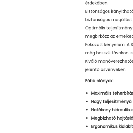
érdekében.
Biztonságos irányíthat
biztonságos megállást
Optimális teljesítmény
megbirkózz az emelkedő
Fokozott kényelem: A S
még hosszú távokon is
Kiváló manőverezhetősé
jelentő ösvényeken.
Főbb előnyök:
Maximális teherbírás
Nagy teljesítményű
Hatékony hidraulikus
Megbízható hajtáslá
Ergonomikus kialakít