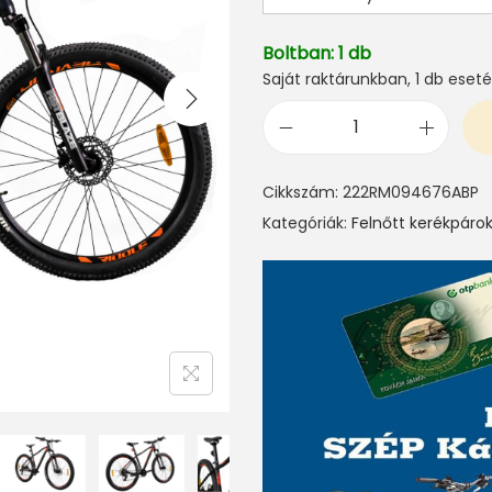
Boltban: 1 db
Saját raktárunkban, 1 db ese
D
e
Cikkszám:
222RM094676ABP
v
Kategóriák:
Felnőtt kerékpáro
r
o
n
R
i
d
d
l
e