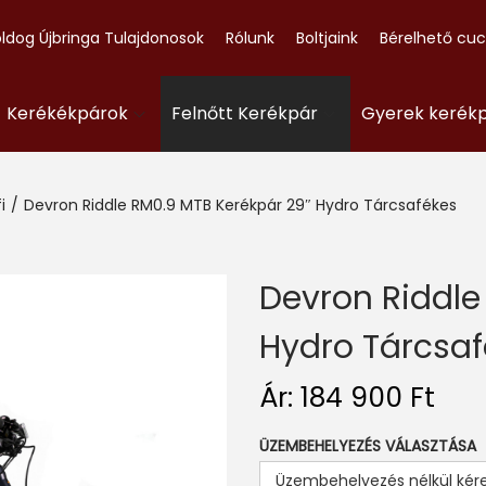
ldog Újbringa Tulajdonosok
Rólunk
Boltjaink
Bérelhető cu
- Kerékékpárok
Felnőtt Kerékpár
Gyerek kerék
i
/
Devron Riddle RM0.9 MTB Kerékpár 29″ Hydro Tárcsafékes
Devron Riddle
Hydro Tárcsaf
Ár:
184 900
Ft
ÜZEMBEHELYEZÉS VÁLASZTÁSA