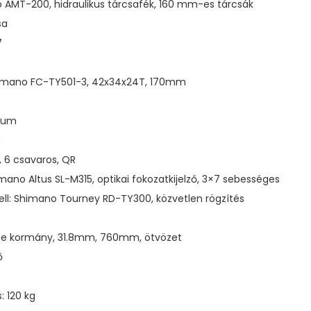
 AMT-200, hidraulikus tárcsafék, 160 mm-es tárcsák
sa
7
himano FC-TY501-3, 42x34x24T, 170mm
nium
m
, 6 csavaros, QR
mano Altus SL-M315, optikai fokozatkijelző, 3×7 sebességes
ll: Shimano Tourney RD-TY300, közvetlen rögzítés
se kormány, 31.8mm, 760mm, ötvözet
ő
: 120 kg