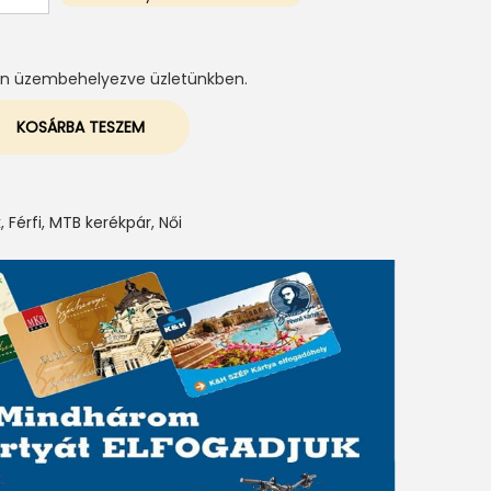
tén üzembehelyezve üzletünkben.
KOSÁRBA TESZEM
k
,
Férfi
,
MTB kerékpár
,
Női