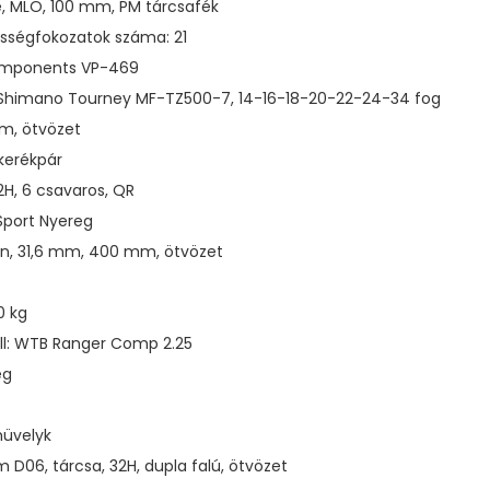
ze, MLO, 100 mm, PM tárcsafék
ességfokozatok száma: 21
Components VP-469
 Shimano Tourney MF-TZ500-7, 14-16-18-20-22-24-34 fog
m, ötvözet
kerékpár
2H, 6 csavaros, QR
Sport Nyereg
on, 31,6 mm, 400 mm, ötvözet
0 kg
l: WTB Ranger Comp 2.25
ég
hüvelyk
 D06, tárcsa, 32H, dupla falú, ötvözet