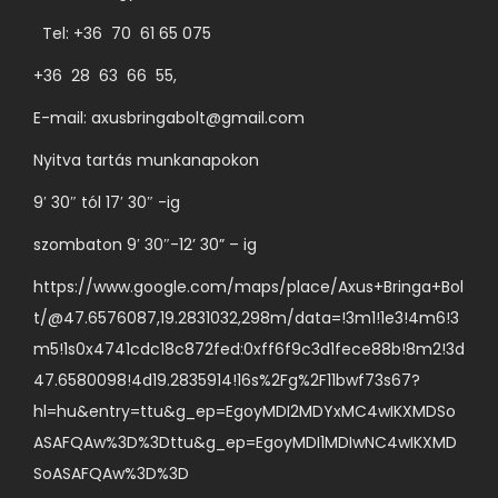
i
t
a
a
Tel: +36 70 61 65 075
o
l
r
z
+36 28 63 66 55,
o
i
a
n
á
E-mail:
axusbringabolt@gmail.com
t
v
c
Nyitva tartás munkanapokon
o
á
i
k
l
9′ 30″ tól 17′ 30″ -ig
ó
a
a
j
szombaton 9′ 30″-12’ 30” – ig
t
s
a
e
https://www.google.com/maps/place/Axus+Bringa+Bol
z
v
r
t/@47.6576087,19.2831032,298m/data=!3m1!1e3!4m6!3
t
a
m
m5!1s0x4741cdc18c872fed:0xff6f9c3d1fece88b!8m2!3d
h
n
é
47.6580098!4d19.2835914!16s%2Fg%2F11bwf73s67?
a
.
k
hl=hu&entry=ttu&g_ep=EgoyMDI2MDYxMC4wIKXMDSo
t
A
o
ASAFQAw%3D%3Dttu&g_ep=EgoyMDI1MDIwNC4wIKXMD
ó
v
l
SoASAFQAw%3D%3D
k
á