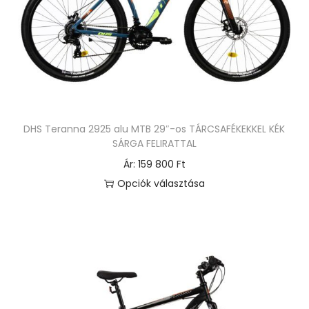
e
r
m
é
k
n
e
DHS Teranna 2925 alu MTB 29″-os TÁRCSAFÉKEKKEL KÉK
k
SÁRGA FELIRATTAL
t
Ár:
159 800
Ft
ö
Opciók választása
b
E
b
n
v
n
a
e
r
k
i
a