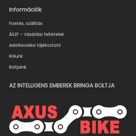
ó
Információk
k
k
Fizetés, szállítás
i
ÁSZF – Vásárlási feltételek
Adatkezelési tájékoztató
Rólunk
Boltjaink
AZ INTELLIGENS EMBEREK BRINGA BOLTJA