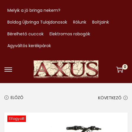
Melyik a jó bringa nekem?
Boldog Újbringa Tulajdonosok
Rólunk
Boltjaink
Bérelhető cuccok
Elektromos robogók
Agyváltós kerékpárok
0
S
S
k
k
i
i
ELŐZŐ
KÖVETKEZŐ
p
p
t
t
o
o
Elfogyott
n
c
a
o