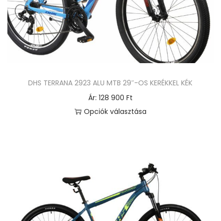
DHS TERRANA 2923 ALU MTB 29″-OS KERÉKKEL KÉK
Ár:
128 900
Ft
Opciók választása
E
n
n
e
k
a
t