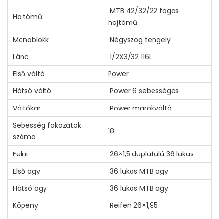
MTB 42/32/22 fogas
Hajtómű
hajtómű
Monoblokk
Négyszög tengely
Lánc
1/2X3/32 116L
Első váltó
Power
Hátsó váltó
Power 6 sebességes
Váltókar
Power marokváltó
Sebesség fokozatok
18
száma
Felni
26×1,5 duplafalú 36 lukas
Első agy
36 lukas MTB agy
Hátsó agy
36 lukas MTB agy
Köpeny
Reifen 26×1,95