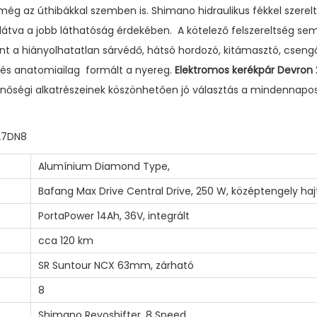
 még az úthibákkal szemben is. Shimano hidraulikus fékkel szerel
llátva a jobb láthatóság érdekében. A kötelező felszereltség sem
t a hiányolhatatlan sárvédő, hátsó hordozó, kitámasztó, csengő
és anatomiailag formált a nyereg.
Elektromos kerékpár Devron
nőségi alkatrészeinek köszönhetően jó választás a mindennapos
27DN8
Alumínium Diamond Type,
Bafang Max Drive Central Drive, 250 W, középtengely haj
PortaPower 14Ah, 36V, integrált
cca 120 km
SR Suntour NCX 63mm, zárható
8
Shimano Revoshifter, 8 Speed