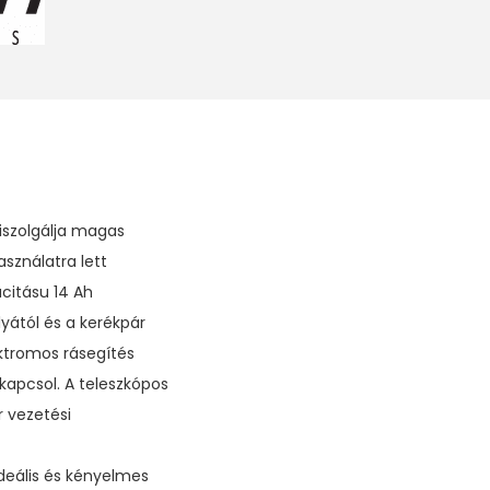
iszolgálja magas
sználatra lett
citásu 14 Ah
yától és a kerékpár
ektromos rásegítés
apcsol. A teleszkópos
r vezetési
deális és kényelmes