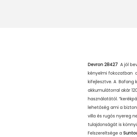
Devron 28427
A jól be
kényelmi fokozatban a
kifejlesztve. A Bafan
akkumulátorral akár 12
használatától. “kerékp
lehetőség ami a bizto
villa és rugós nyereg 
tulajdonságát is könny
Felszereltsége a
Suntou