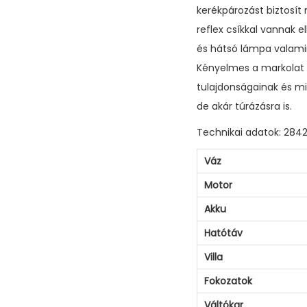
kerékpározást biztosít
reflex csíkkal vannak e
és hátsó lámpa valamin
Kényelmes a markolat 
tulajdonságainak és mi
de akár túrázásra is.
Technikai adatok: 284
Váz
Motor
Akku
Hatótáv
Villa
Fokozatok
Váltókar