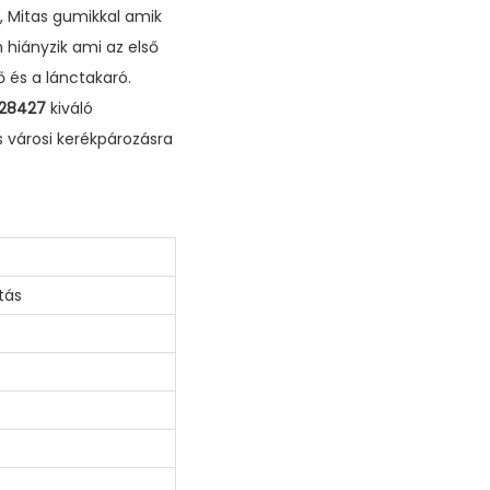
t, Mitas gumikkal amik
 hiányzik ami az első
 és a lánctakaró.
 28427
kiváló
 városi kerékpározásra
tás