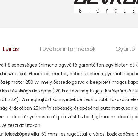
Leírás
További információk
Gyártó
vált 8 sebességes Shimano agyváltó garantáltan egy életen át k
 használóját. Gondozásmentes, hóban esőben egyaránt, napi ha
g középmotor 250 W mely összedolgozva a beépített magas kapa
0 km távolságra is képes.(120 km távolság függ a kerékpározó súl
árút..stb”). A meghajtást könnyedebbé teszi a több fokozatú el
nság érdekében 25 km/h sebesség átlépésénél automatikusan kik
nem csak a kényelmes kerékpározást biztosítja, hanem a kerékpá
űvé teszi az utakon
r teleszkópos
villa
63 mm- es rugóúttal, a városi közlekedésre i