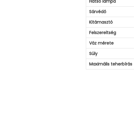
Hátsó lámpa
Sárvédő
Kitámasztó
Felszereltség
Váz mérete
Súly
Maximális teherbírás