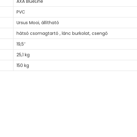
AXA BlueLine
PVC
Ursus Mooi, állítható
hátsó csomagtartó , lánc burkolat, csengő
19,5″
25,1 kg
150 kg