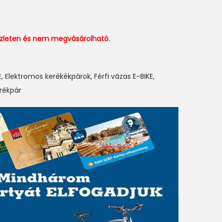
észleten és nem megvásárolható.
E
,
Elektromos kerékékpárok
,
Férfi vázas E-BIKE
,
erékpár