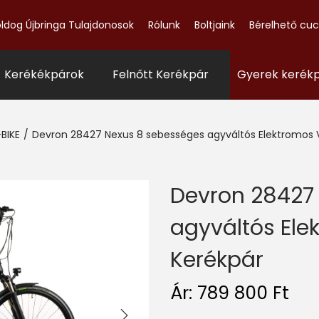
ldog Újbringa Tulajdonosok
Rólunk
Boltjaink
Bérelhető cu
- Kerékékpárok
Felnőtt Kerékpár
Gyerek kerék
-BIKE
/
Devron 28427 Nexus 8 sebességes agyváltós Elektromos V
Devron 28427
agyváltós Ele
Kerékpár
Ár:
789 800
Ft