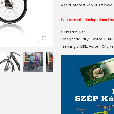
A feltüntetett kép illusztráció!
Ez a termék jelenleg nincs k
Cikkszám:
N/A
Kategóriák:
City - Városi E-BIK
Trekking E-BIKE
,
Városi-City k