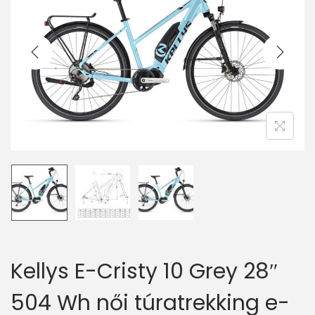
v
n
i
t
g
e
a
n
t
t
i
o
n
Kellys E-Cristy 10 Grey 28″
504 Wh női túratrekking e-