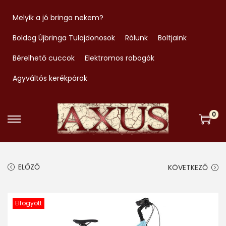
Melyik a jó bringa nekem?
Boldog Újbringa Tulajdonosok
Rólunk
Boltjaink
Bérelhető cuccok
Elektromos robogók
Agyváltós kerékpárok
0
S
S
k
k
i
i
ELŐZŐ
KÖVETKEZŐ
p
p
t
t
o
o
Elfogyott
n
c
a
o