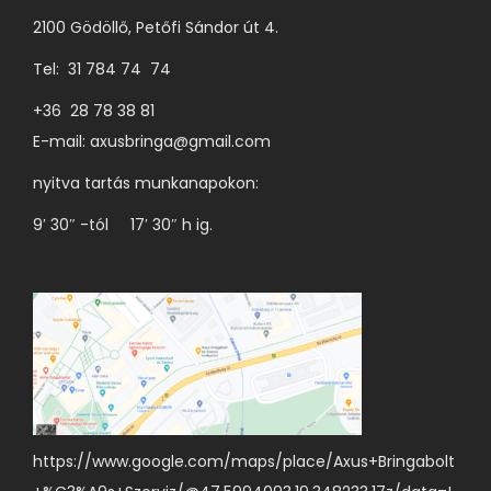
e
2100 Gödöllő, Petőfi Sándor út 4.
t
r
h
Tel: 31 784 74 74
m
a
é
+36 28 78 38 81
t
k
E-mail:
axusbringa@gmail.com
ó
o
k
nyitva tartás munkanapokon:
l
k
9′ 30″ -tól 17′ 30″ h ig.
d
i
a
l
o
n
v
á
l
https://www.google.com/maps/place/Axus+Bringabolt
a