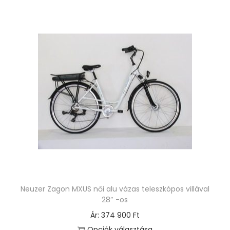
n
b
n
v
e
a
k
r
a
i
t
á
e
c
r
i
m
ó
é
j
k
a
n
v
e
a
Neuzer Zagon MXUS női alu vázas teleszkópos villával
k
n
28″ -os
t
.
Ár:
374 900
Ft
ö
A
Opciók választása