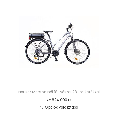
n
e
k
a
t
e
r
m
é
k
n
e
Neuzer Menton női 18″ vázzal 28″ os kerékkel
k
Ár:
824 900
Ft
t
Opciók választása
ö
E
b