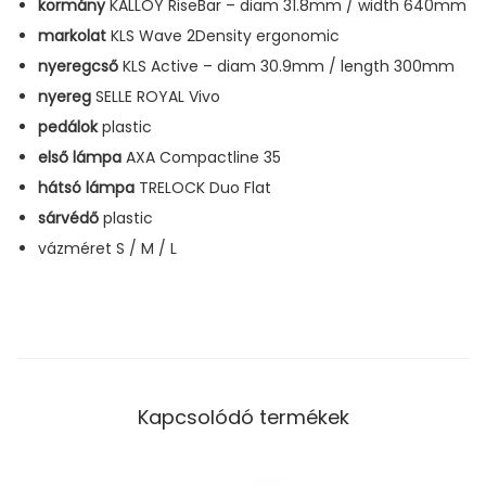
kormány
KALLOY RiseBar – diam 31.8mm / width 640mm
markolat
KLS Wave 2Density ergonomic
nyeregcső
KLS Active – diam 30.9mm / length 300mm
nyereg
SELLE ROYAL Vivo
pedálok
plastic
első lámpa
AXA Compactline 35
hátsó lámpa
TRELOCK Duo Flat
sárvédő
plastic
vázméret S / M / L
Kapcsolódó termékek