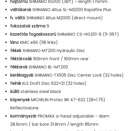
hajtómű
SHIMANO E5000 (38T) – length 175mm
váltókarok
SHIMANO Altus SL-M2000 Rapidfire Plus
h. váltó
SHIMANO Altus M2000 (direct mount)
fokozatok száma
9
kazettás fogaskoszorú
SHIMANO CS-HG201-9 (11-36T)
lánc
KMC e9S (118 links)
fékek
SHIMANO MT200 Hydraulic Disc
féktárcsák
160mm front / 160mm rear
fékkarok
SHIMANO BL-MT200
kerékagyak
SHIMANO TX505 Disc Center Lock (32 holes)
felnik
KLS Draft Disc 622×21 (32 holes)
küllő
stainless steel black
köpenyek
MICHELIN Protec BR 47-622 (28×1.75)
ReflectiveLine
kormányszár
PROMAX a-head adjustable – diam
28.6mm / bar bore 31.8mm / length 85mm