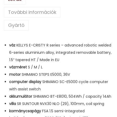
További információk
Gyártó
váz
KELLYS E-CRISTY R series – advanced robotic welded
6-series aluminium alloy, integrated removable battery,
1.5“ tapered HT / Made in EU
vázméret
S / M / L
motor
SHIMANO STEPS E5000, 36V
computer display
SHIMANO SC-E5000 cycle computer
with assist switch
akkumulátor
SHIMANO BT-E8010, 504Wh / capacity 14Ah
villa
SR SUNTOUR NVX30 NLO (29), 100mm, coil spring
kormánycsapágy
FSA 1.5 semi-integrated