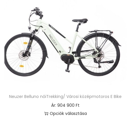
Neuzer Belluno nőiTrekking/ Városi középmotoros E Bike
Ár:
904 900
Ft
Opciók választása
E
n