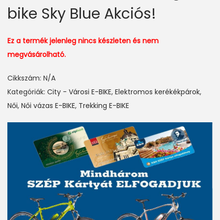
bike Sky Blue Akciós!
Ez a termék jelenleg nincs készleten és nem
megvásárolható.
Cikkszám:
N/A
Kategóriák:
City - Városi E-BIKE
,
Elektromos kerékékpárok
,
Női
,
Női vázas E-BIKE
,
Trekking E-BIKE