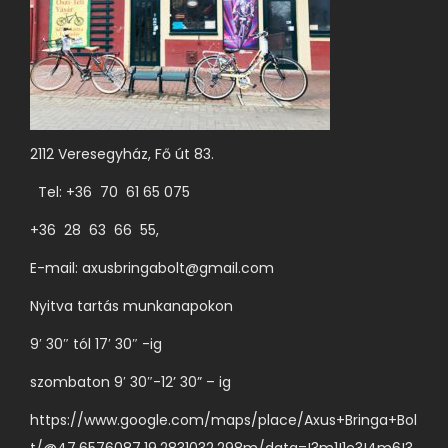
k
é
a
.
t
k
t
A
ö
o
ó
v
b
l
k
á
b
d
k
l
v
2112 Veresegyház, Fő út 83.
a
i
t
a
l
Tel: +36 70 61 65 075
o
r
o
z
+36 28 63 66 55,
i
n
a
á
v
E-mail:
axusbringabolt@gmail.com
t
c
á
Nyitva tartás munkanapokon
o
i
l
k
9′ 30″ tól 17′ 30″ -ig
ó
a
a
j
s
szombaton 9′ 30″-12’ 30” – ig
t
a
z
e
https://www.google.com/maps/place/Axus+Bringa+Bol
v
t
r