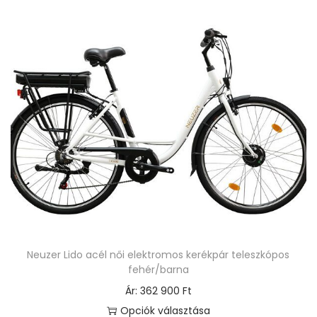
n
v
n
a
e
r
k
i
a
á
t
c
e
i
r
ó
m
j
é
a
k
v
n
a
e
n
Neuzer Lido acél női elektromos kerékpár teleszkópos
k
fehér/barna
.
t
Ár:
362 900
Ft
A
ö
Opciók választása
v