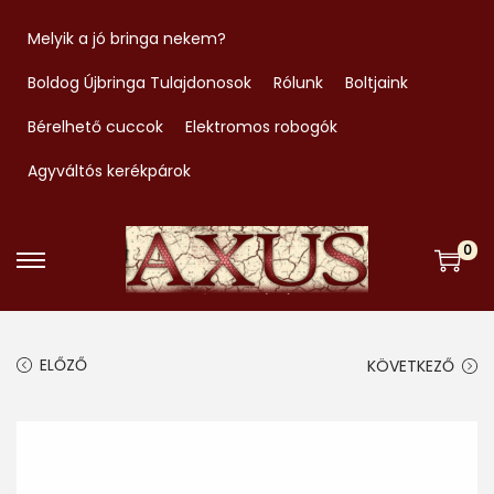
Melyik a jó bringa nekem?
Boldog Újbringa Tulajdonosok
Rólunk
Boltjaink
Bérelhető cuccok
Elektromos robogók
Agyváltós kerékpárok
0
S
S
k
k
i
i
ELŐZŐ
KÖVETKEZŐ
p
p
t
t
o
o
n
c
a
o