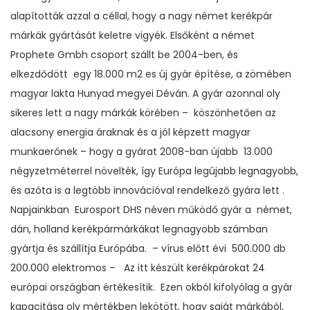
alapították azzal a céllal, hogy a nagy német kerékpár
márkák gyártását keletre vigyék. Elsőként a német
Prophete Gmbh csoport szállt be 2004-ben, és
elkezdődött egy 18.000 m2 es új gyár építése, a zömében
magyar lakta Hunyad megyei Déván. A gyár azonnal oly
sikeres lett a nagy márkák körében – köszönhetően az
alacsony energia áraknak és a jól képzett magyar
munkaerőnek – hogy a gyárat 2008-ban újabb 13.000
négyzetméterrel növelték, így Európa legújabb legnagyobb,
és azóta is a legtöbb innovációval rendelkező gyára lett .
Napjainkban Eurosport DHS néven működő gyár a német,
dán, holland kerékpármárkákat legnagyobb számban
gyártja és szállítja Európába. – vírus előtt évi 500.000 db
200.000 elektromos – Az itt készült kerékpárokat 24
európai országban értékesítik. Ezen okból kifolyólag a gyár
kapacitása oly mértékben lekötött, hogy saját márkából,