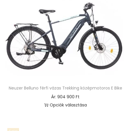
Neuzer Belluno férfi vázas Trekking középmotoros E Bike
Ár:
904 900
Ft
Opciók választása
E
n
n