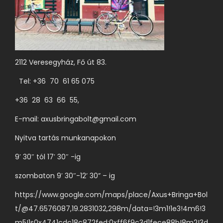
é
t
.
t
k
ö
A
ó
o
b
v
k
l
b
á
k
d
v
2112 Veresegyház, Fő út 83.
l
i
a
a
t
Tel: +36 70 61 65 075
l
r
o
+36 28 63 66 55,
o
i
z
n
á
E-mail:
axusbringabolt@gmail.com
a
v
c
t
Nyitva tartás munkanapokon
á
i
o
l
9′ 30″ tól 17′ 30″ -ig
ó
k
a
j
szombaton 9′ 30″-12’ 30” – ig
a
s
a
t
https://www.google.com/maps/place/Axus+Bringa+Bol
z
v
e
t/@47.6576087,19.2831032,298m/data=!3m1!1e3!4m6!3
t
a
r
m5!1s0x4741cdc18c872fed:0xff6f9c3d1fece88b!8m2!3d