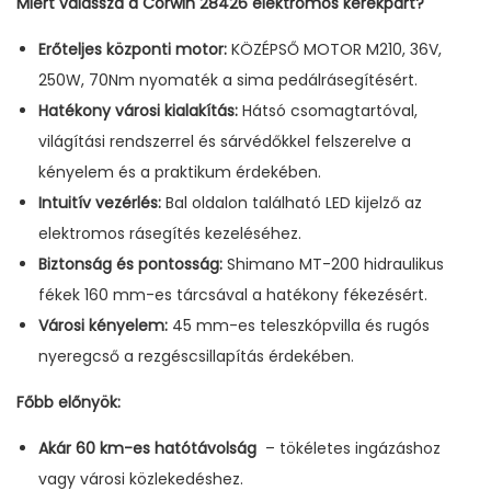
Miért válassza a Corwin 28426 elektromos kerékpárt?
Erőteljes központi motor:
KÖZÉPSŐ MOTOR M210, 36V,
250W, 70Nm nyomaték a sima pedálrásegítésért.
Hatékony városi kialakítás:
Hátsó csomagtartóval,
világítási rendszerrel és sárvédőkkel felszerelve a
kényelem és a praktikum érdekében.
Intuitív vezérlés:
Bal oldalon található LED kijelző az
elektromos rásegítés kezeléséhez.
Biztonság és pontosság:
Shimano MT-200 hidraulikus
fékek 160 mm-es tárcsával a hatékony fékezésért.
Városi kényelem:
45 mm-es teleszkópvilla és rugós
nyeregcső a rezgéscsillapítás érdekében.
Főbb előnyök:
Akár 60 km-es hatótávolság
– tökéletes ingázáshoz
vagy városi közlekedéshez.