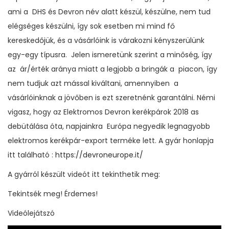
ami a DHS és Devron név alatt készül, készülne, nem tud
elégséges készülni, így sok esetben mi mind fő
kereskedőjük, és a vásárlóink is várakozni kényszerülünk
egy-egy típusra. Jelen ismeretünk szerint a minőség, így
az ár/érték aránya miatt a legjobb a bringák a piacon, így
nem tudjuk azt mással kiváltani, amennyiben a
vásárlóinknak a jövőben is ezt szeretnénk garantálni. Némi
vigasz, hogy az Elektromos Devron kerékpárok 2018 as
debütálása óta, napjainkra Európa negyedik legnagyobb
elektromos kerékpár-export terméke lett. A gyár honlapja
itt található :
https://devroneurope.it/
A gyárról készült videót itt tekinthetik meg:
Tekintsék meg! Érdemes!
Videólejátszó