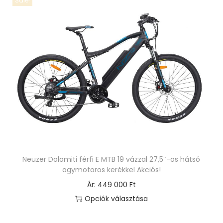
Sale!
e
k
a
t
e
r
m
é
k
n
e
Neuzer Dolomiti férfi E MTB 19 vázzal 27,5″-os hátsó
k
agymotoros kerékkel Akciós!
t
Ár:
449 000
Ft
ö
Opciók választása
b
E
b