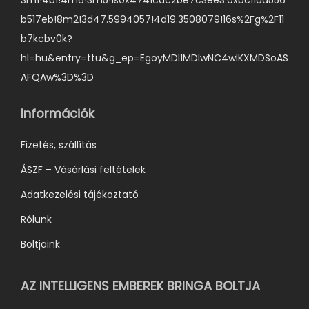
z
b517eb!8m2!3d47.5994057!4d19.3508079!16s%2Fg%2F11
t
b7kcbv0k?
h
hl=hu&entry=ttu&g_ep=EgoyMDI1MDIwNC4wIKXMDSoAS
a
AFQAw%3D%3D
t
ó
Információk
k
k
Fizetés, szállítás
i
ÁSZF – Vásárlási feltételek
Adatkezelési tájékoztató
Rólunk
Boltjaink
AZ INTELLIGENS EMBEREK BRINGA BOLTJA