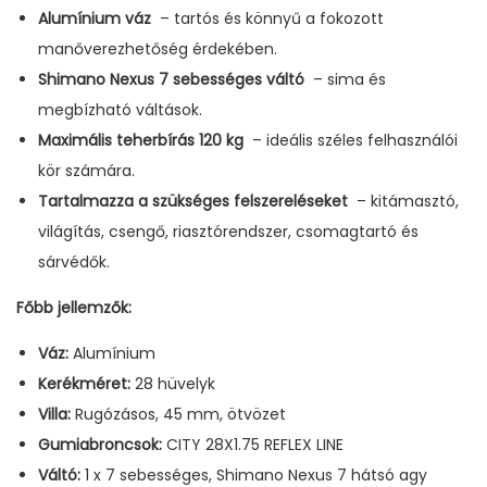
Alumínium váz
– tartós és könnyű a fokozott
manőverezhetőség érdekében.
Shimano Nexus 7 sebességes váltó
– sima és
megbízható váltások.
Maximális teherbírás 120 kg
– ideális széles felhasználói
kör számára.
Tartalmazza a szükséges felszereléseket
– kitámasztó,
világítás, csengő, riasztórendszer, csomagtartó és
sárvédők.
Főbb jellemzők:
Váz:
Alumínium
Kerékméret:
28 hüvelyk
Villa:
Rugózásos, 45 mm, ötvözet
Gumiabroncsok:
CITY 28X1.75 REFLEX LINE
Váltó:
1 x 7 sebességes, Shimano Nexus 7 hátsó agy