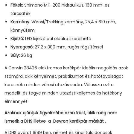
Fékek:
Shimano MT-200 hidraulikus, 160 mm-es
tárcsafék
Kormány:
Városi/Trekking kormány, 25,4 x 610 mm,
könnyűfém
Kijelző:
LED kijelző bal oldalra szerelhető
Nyeregcső:
27,2 x 300 mm, rugós rögzítéssel
Súly:
26 kg
A Corwin 28426 elektromos kerékpár ideális megoldás azok
számára, akik kényelmet, praktikumot és hatótávolságot
keresnek minden városi utazás során. Válassza ezt a
modellt, és tegye minden utazást kellemes és hatékony
élménnyé!
Azoknak ajánljuk figyelmébe ezen írást, akik még nem
ismerik a DHS illetve a Devron kerékpár márkát .
A DHS gyárat 1999 ben, német és kínai tulajdonosok