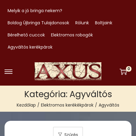
Melyik a jó bringa nekem?
Boldog Újbringa Tulajdonosok
Rólunk
Boltjaink
Bérelhető cuccok
Elektromos robogók
Agyváltós kerékpárok
0
S
S
k
k
Kategória:
Agyváltós
i
i
p
p
Kezdőlap
/
Elektromos kerékékpárok
/
Agyváltós
t
t
o
o
n
c
Szűrés
a
o