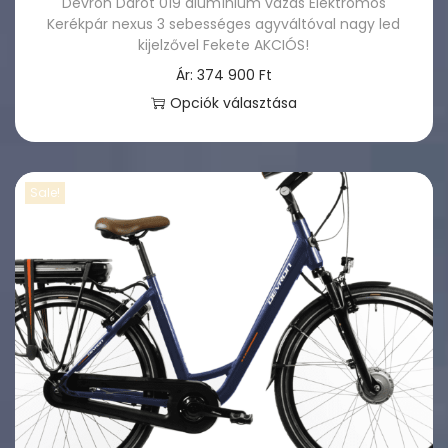
Devron Darot 019 alumínium vázas Elektromos
Kerékpár nexus 3 sebességes agyváltóval nagy led
kijelzővel Fekete AKCIÓS!
Ár:
374 900
Ft
Opciók választása
E
n
n
Sale!
e
k
a
t
e
r
m
é
k