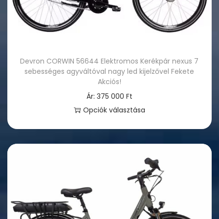
a
é
v
k
a
n
n
e
Devron CORWIN 56644 Elektromos Kerékpár nexus 7
.
k
sebességes agyváltóval nagy led kijelzővel Fekete
A
t
Akciós!
v
ö
Ár:
375 000
Ft
á
b
Opciók választása
l
b
E
t
v
n
o
a
n
z
r
e
a
i
k
t
á
a
o
c
t
k
i