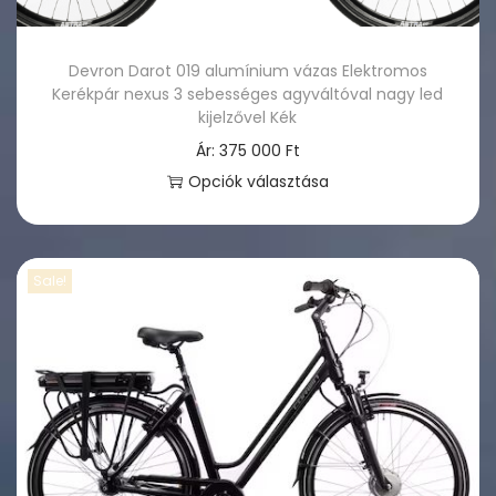
n
e
Devron Darot 019 alumínium vázas Elektromos
k
Kerékpár nexus 3 sebességes agyváltóval nagy led
t
kijelzővel Kék
ö
Ár:
375 000
Ft
b
Opciók választása
b
E
v
n
a
n
Sale!
r
e
i
k
á
a
c
t
i
e
ó
r
j
m