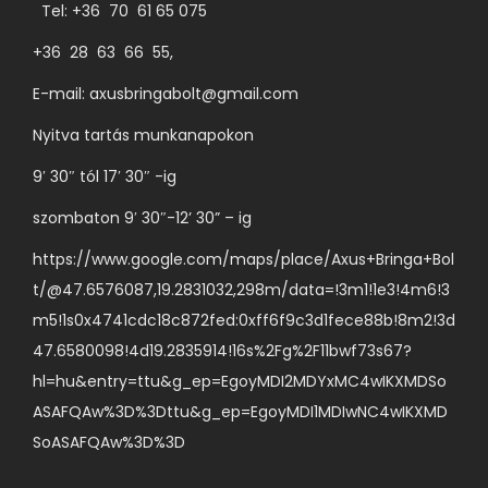
l
Tel: +36 70 61 65 075
o
r
o
z
+36 28 63 66 55,
i
n
a
á
v
E-mail:
axusbringabolt@gmail.com
t
c
á
Nyitva tartás munkanapokon
o
i
l
k
9′ 30″ tól 17′ 30″ -ig
ó
a
a
j
s
szombaton 9′ 30″-12’ 30” – ig
t
a
z
e
https://www.google.com/maps/place/Axus+Bringa+Bol
v
t
r
t/@47.6576087,19.2831032,298m/data=!3m1!1e3!4m6!3
a
h
m
m5!1s0x4741cdc18c872fed:0xff6f9c3d1fece88b!8m2!3d
n
a
é
47.6580098!4d19.2835914!16s%2Fg%2F11bwf73s67?
.
t
k
hl=hu&entry=ttu&g_ep=EgoyMDI2MDYxMC4wIKXMDSo
A
ó
o
ASAFQAw%3D%3Dttu&g_ep=EgoyMDI1MDIwNC4wIKXMD
v
k
l
SoASAFQAw%3D%3D
á
k
d
l