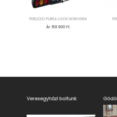
PERUZZO PURE4 LOCK HOROGRA
PE
Ár:
159 900
Ft
Opciók választása
E
n
n
e
k
a
t
e
Veresegyházi boltunk
Gödöl
r
m