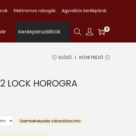
ccok
Elektromos robogók
Agyváltós kerékpárok
0
pár
Kerékpárszállítók
ELŐZŐ
KÖVETKEZŐ
 2 LOCK HOROGRA
Üzembehelyezés választása info