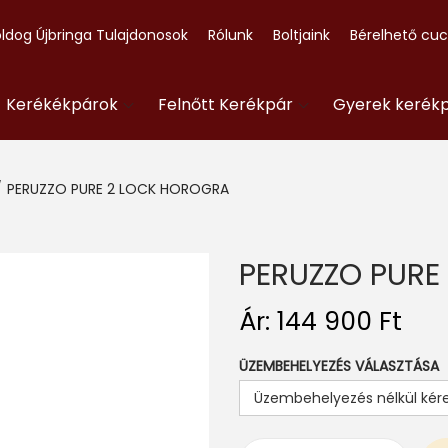
ldog Újbringa Tulajdonosok
Rólunk
Boltjaink
Bérelhető cu
- Kerékékpárok
Felnőtt Kerékpár
Gyerek kerék
/
PERUZZO PURE 2 LOCK HOROGRA
PERUZZO PURE
Ár:
144 900
Ft
ÜZEMBEHELYEZÉS VÁLASZTÁSA