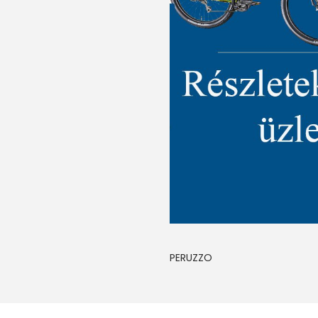
H
O
R
O
G
R
A
m
e
n
n
y
PERUZZO
i
s
é
g