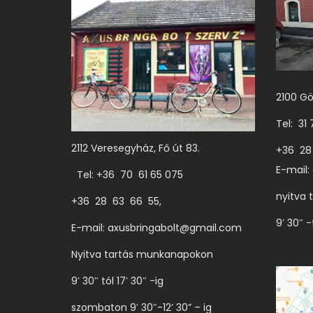
é
k
n
e
k
2100 Gö
t
Tel: 31
ö
2112 Veresegyház, Fő út 83.
+36 28
b
E-mail:
Tel: +36 70 61 65 075
b
nyitva 
v
+36 28 63 66 55,
a
9′ 30″ -
E-mail:
axusbringabolt@gmail.com
r
Nyitva tartás munkanapokon
i
9′ 30″ tól 17′ 30″ -ig
á
c
szombaton 9′ 30″-12’ 30” – ig