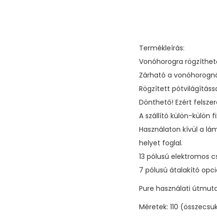
Termékleírás:
Vonóhorogra rögzíthető,
Zárható a vonóhorognál
Rögzített pótvilágítás
Dönthető! Ezért felszer
A szállító külön-külön f
Használaton kívül a lá
helyet foglal.
13 pólusú elektromos c
7 pólusú átalakító opc
Pure használati útmut
Méretek: 110 (összecsu