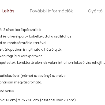
Leírás
További információk
Gyártó
 2 sínes kerékpárszállító.
 és a kerékpárok kábellakattal a szállítóhoz
sal és rendszámtábla tartóval
elt állapotban is nyitható a hátsó ajtó.
ixen rögzíti a kerékpárokat.
mpatestek, keréktartó elemek valamint a homlokcső visszahajthat
satlakozóval (német szabvány) szerelve;
ionálisan megvásárolható.
ató video
kva: 61 cm) x 75 x 58 cm (összecsukva: 28 cm)