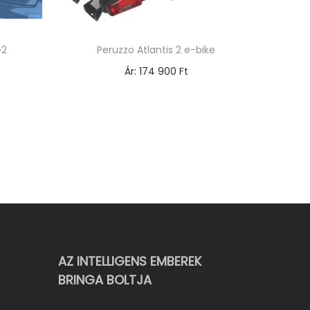
G2
Peruzzo Atlantis 2 e-bike
Ár:
174 900
Ft
Opciók választása
E
n
n
e
k
a
t
e
AZ INTELLIGENS EMBEREK
BRINGA BOLTJA
r
m