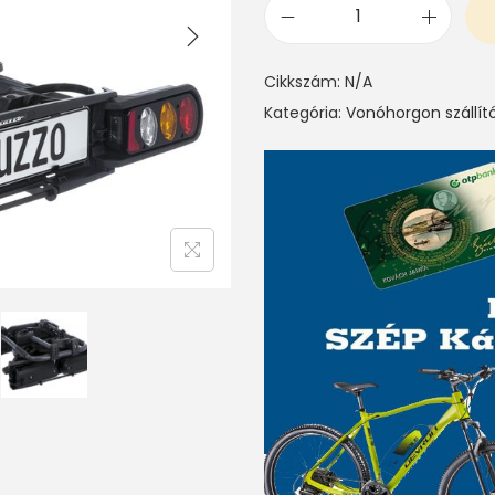
P
E
Cikkszám:
N/A
R
Kategória:
Vonóhorgon szállít
U
Z
Z
O
P
U
R
E
2
L
O
C
K