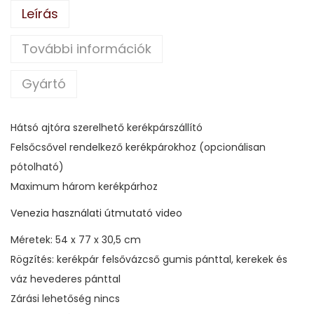
m
Leírás
e
n
További információk
n
Gyártó
y
i
s
Hátsó ajtóra szerelhető kerékpárszállító
é
Felsőcsővel rendelkező kerékpárokhoz (opcionálisan
g
pótolható)
Maximum három kerékpárhoz
Venezia használati útmutató video
Méretek: 54 x 77 x 30,5 cm
Rögzítés: kerékpár felsővázcső gumis pánttal, kerekek és
váz hevederes pánttal
Zárási lehetőség nincs