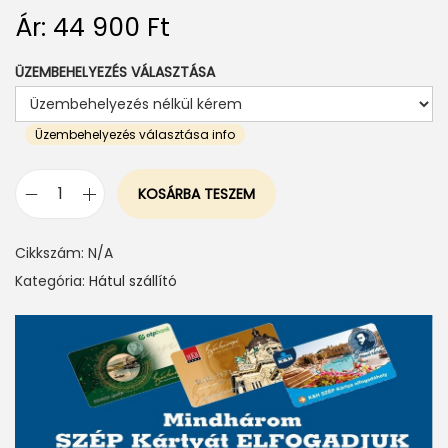
Ár:
44 900
Ft
ÜZEMBEHELYEZÉS VÁLASZTÁSA
Üzembehelyezés választása info
KOSÁRBA TESZEM
P
E
Cikkszám:
N/A
R
Kategória:
Hátul szállító
U
Z
Z
O
V
E