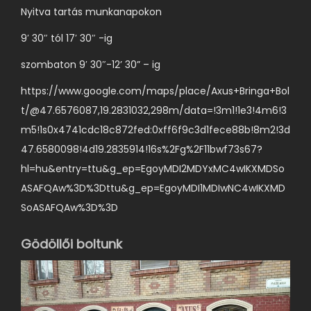
c
t
Nyitva tartás munkanapokon
i
o
9′ 30″ tól 17′ 30″ -ig
ó
k
j
szombaton 9′ 30″-12’ 30” – ig
a
a
t
https://www.google.com/maps/place/Axus+Bringa+Bol
v
e
t/@47.6576087,19.2831032,298m/data=!3m1!1e3!4m6!3
a
r
m5!1s0x4741cdc18c872fed:0xff6f9c3d1fece88b!8m2!3d
n
m
47.6580098!4d19.2835914!16s%2Fg%2F11bwf73s67?
.
é
hl=hu&entry=ttu&g_ep=EgoyMDI2MDYxMC4wIKXMDSo
A
k
ASAFQAw%3D%3Dttu&g_ep=EgoyMDI1MDIwNC4wIKXMD
v
o
SoASAFQAw%3D%3D
á
l
l
d
Gödöllői boltunk
t
a
o
l
z
o