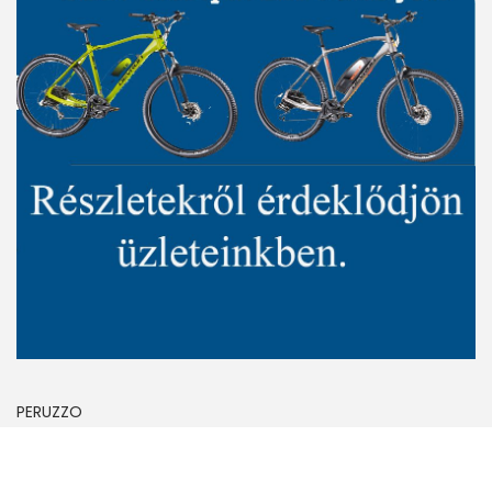
N
E
Z
I
A
3
B
I
K
E
S
Z
Ü
R
PERUZZO
K
E