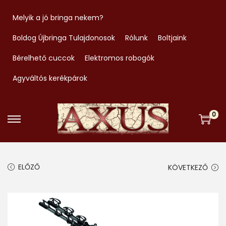
Melyik a jó bringa nekem?
Boldog Újbringa Tulajdonosok
Rólunk
Boltjaink
Bérelhető cuccok
Elektromos robogók
Agyváltós kerékpárok
0
S
S
k
k
i
i
ELŐZŐ
KÖVETKEZŐ
p
p
t
t
o
o
n
c
a
o