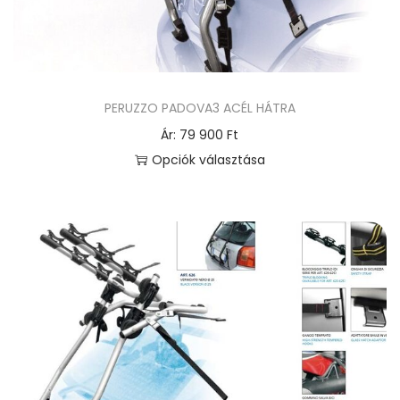
PERUZZO PADOVA3 ACÉL HÁTRA
Ár:
79 900
Ft
Opciók választása
E
n
n
e
k
a
t
e
r