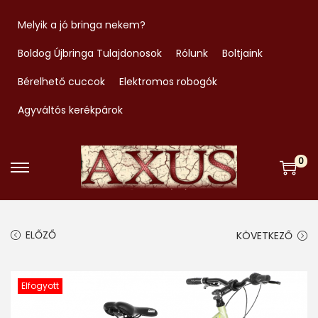
Melyik a jó bringa nekem?
Boldog Újbringa Tulajdonosok
Rólunk
Boltjaink
Bérelhető cuccok
Elektromos robogók
Agyváltós kerékpárok
0
S
S
k
k
i
i
ELŐZŐ
KÖVETKEZŐ
p
p
t
t
o
o
Elfogyott
n
c
a
o