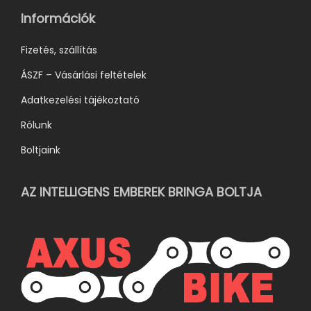
ó
Információk
k
k
Fizetés, szállítás
i
ÁSZF – Vásárlási feltételek
Adatkezelési tájékoztató
Rólunk
Boltjaink
AZ INTELLIGENS EMBEREK BRINGA BOLTJA