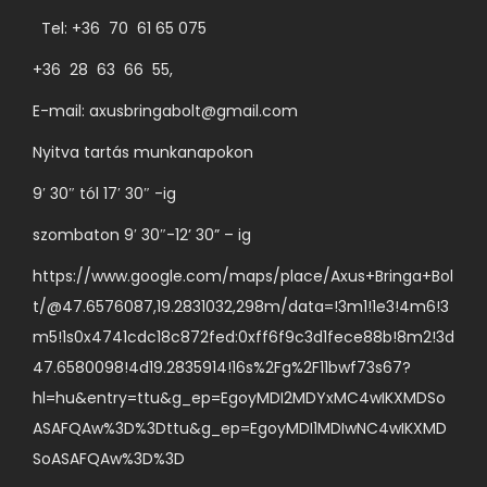
a
a
i
t
Tel: +36 70 61 65 075
l
r
o
+36 28 63 66 55,
o
i
z
n
á
E-mail:
axusbringabolt@gmail.com
a
v
c
t
Nyitva tartás munkanapokon
á
i
o
l
9′ 30″ tól 17′ 30″ -ig
ó
k
a
j
szombaton 9′ 30″-12’ 30” – ig
a
s
a
t
https://www.google.com/maps/place/Axus+Bringa+Bol
z
v
e
t/@47.6576087,19.2831032,298m/data=!3m1!1e3!4m6!3
t
a
r
m5!1s0x4741cdc18c872fed:0xff6f9c3d1fece88b!8m2!3d
h
n
m
47.6580098!4d19.2835914!16s%2Fg%2F11bwf73s67?
a
.
é
hl=hu&entry=ttu&g_ep=EgoyMDI2MDYxMC4wIKXMDSo
t
A
k
ASAFQAw%3D%3Dttu&g_ep=EgoyMDI1MDIwNC4wIKXMD
ó
v
o
SoASAFQAw%3D%3D
k
á
l