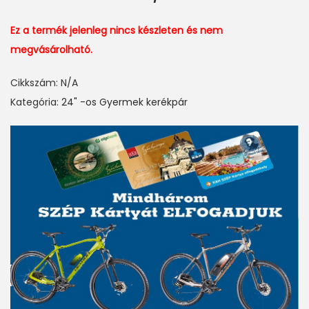
Ez a termék jelenleg nincs készleten és nem
megvásárolható.
Cikkszám:
N/A
Kategória:
24" -os Gyermek kerékpár