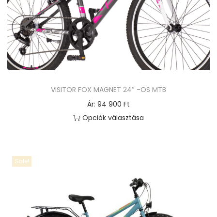
VISITOR FOX MAGNET 24″ -OS MTB
Ár:
94 900
Ft
Opciók választása
E
n
n
Sale!
e
k
a
t