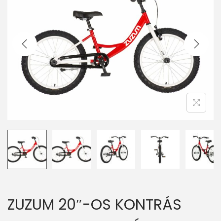
v
n
i
t
g
e
a
n
t
t
i
o
n
ZUZUM 20″-OS KONTRÁS