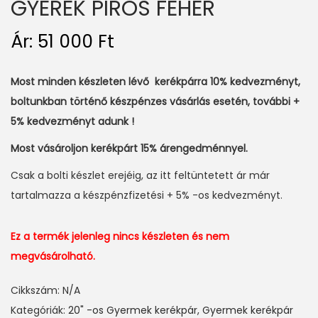
GYEREK PIROS FEHÉR
Ár:
51 000
Ft
Most minden készleten lévő kerékpárra 10% kedvezményt,
boltunkban történő készpénzes vásárlás esetén, további +
5% kedvezményt adunk !
Most vásároljon kerékpárt 15% árengedménnyel.
Csak a bolti készlet erejéig, az itt feltüntetett ár már
tartalmazza a készpénzfizetési + 5% -os kedvezményt.
Ez a termék jelenleg nincs készleten és nem
megvásárolható.
Cikkszám:
N/A
Kategóriák:
20" -os Gyermek kerékpár
,
Gyermek kerékpár