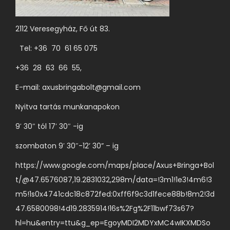
ó
v
l
b
k
á
d
v
2112 Veresegyház, Fő út 83.
k
l
a
a
i
t
Tel: +36 70 61 65 075
l
r
o
+36 28 63 66 55,
o
i
z
n
á
E-mail:
axusbringabolt@gmail.com
a
v
c
t
Nyitva tartás munkanapokon
á
i
o
l
9′ 30″ tól 17′ 30″ -ig
ó
k
a
j
szombaton 9′ 30″-12’ 30” – ig
a
s
a
t
https://www.google.com/maps/place/Axus+Bringa+Bol
z
v
e
t/@47.6576087,19.2831032,298m/data=!3m1!1e3!4m6!3
t
a
r
m5!1s0x4741cdc18c872fed:0xff6f9c3d1fece88b!8m2!3d
h
n
m
47.6580098!4d19.2835914!16s%2Fg%2F11bwf73s67?
a
.
é
hl=hu&entry=ttu&g_ep=EgoyMDI2MDYxMC4wIKXMDSo
t
A