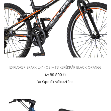
k
a
t
e
r
m
é
k
n
e
EXPLORER SPARK 24″-OS MTB KERÉKPÁR BLACK ORANGE
k
Ár:
89 800
Ft
t
Opciók választása
ö
E
b
n
b
n
v
e