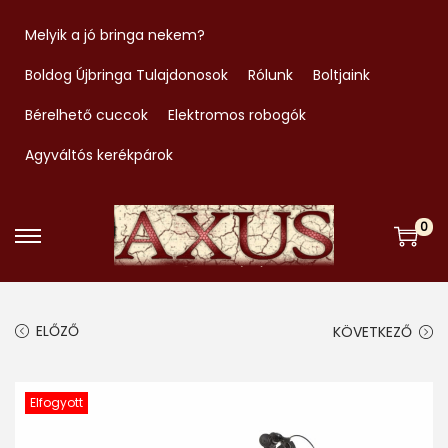
Melyik a jó bringa nekem?
Boldog Újbringa Tulajdonosok
Rólunk
Boltjaink
Bérelhető cuccok
Elektromos robogók
Agyváltós kerékpárok
0
S
S
k
k
i
i
ELŐZŐ
KÖVETKEZŐ
p
p
t
t
o
o
Elfogyott
n
c
a
o