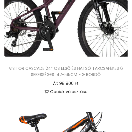
VISITOR CASCADE 24″ OS ELSŐ ÉS HÁTSÓ TÁRCSAFÉKES 6
SEBESSÉGES 142-165CM -IG BORDÓ
Ár:
98 800
Ft
Opciók választása
E
n
n
e