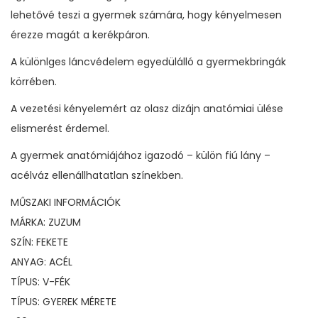
lehetővé teszi a gyermek számára, hogy kényelmesen
érezze magát a kerékpáron.
A különlges láncvédelem egyedülálló a gyermekbringák
körrében.
A vezetési kényelemért az olasz dizájn anatómiai ülése
elismerést érdemel.
A gyermek anatómiájához igazodó – külön fiú lány –
acélváz ellenállhatatlan színekben.
MŰSZAKI INFORMÁCIÓK
MÁRKA: ZUZUM
SZÍN: FEKETE
ANYAG: ACÉL
TÍPUS: V-FÉK
TÍPUS: GYEREK MÉRETE