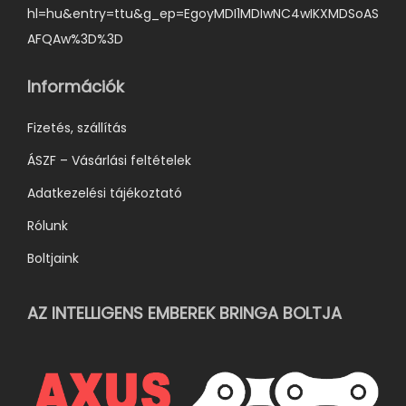
hl=hu&entry=ttu&g_ep=EgoyMDI1MDIwNC4wIKXMDSoAS
a
AFQAw%3D%3D
t
ó
Információk
k
k
Fizetés, szállítás
i
ÁSZF – Vásárlási feltételek
Adatkezelési tájékoztató
Rólunk
Boltjaink
AZ INTELLIGENS EMBEREK BRINGA BOLTJA