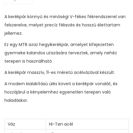
A kerékpár könnyű és minőségi V-fékes fékrendszerrel van
felszerelve, melyet precíz fékezés és hosszú élettartam
jellemez.
Ez egy MTB azaz hegyikerékpár, amelyet kifejezetten
gyermeke kalandos utazására terveztek, amely nehéz
terepen is használható
A kerékpár masszív, 11-es méretű acélvázával készült.
A modern kialakítású ülés követi a kerékpár vonalát, és
hozzájárul a kényelemhez egyenetlen terepen való
haladáskor.
Váz
Hi-Ten acél