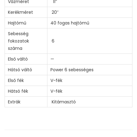
Vázméret
11″
Kerékméret
20″
Hajtómű
40 fogas hajtómű
Sebesség
fokozatok
6
száma
Első váltó
—
Hátsó váltó
Power 6 sebességes
Első fék
V-fék
Hátsó fék
V-fék
Extrák
Kitámasztó