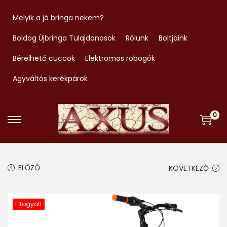
Melyik a jó bringa nekem?
Boldog Újbringa Tulajdonosok
Rólunk
Boltjaink
Bérelhető cuccok
Elektromos robogók
Agyváltós kerékpárok
0
S
S
k
k
i
i
ELŐZŐ
KÖVETKEZŐ
p
p
t
t
o
o
Elfogyott
n
c
a
o