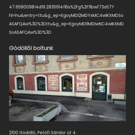
47.6580098!4d19.2835914!16s%2Fg%2F11bwf73s67?
hl=hu&entry=ttu&g_ep=EgoyMDI2MDYxMC4wIKXMDSo
ASAFQAw%3D%3Dttu&g_ep=EgoyMDI1MDIwNC4wIKXMD
SoASAFQAw%3D%3D
Gödöllői boltunk
2100 Gödöllő, Petőfi Sándor út 4.