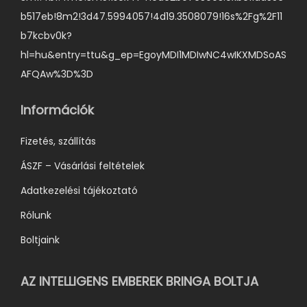
b517eb!8m2!3d47.5994057!4d19.3508079!16s%2Fg%2F11
b7kcbv0k?
hl=hu&entry=ttu&g_ep=EgoyMDI1MDIwNC4wIKXMDSoAS
AFQAw%3D%3D
Információk
Fizetés, szállítás
ÁSZF – Vásárlási feltételek
Adatkezelési tájékoztató
Rólunk
Boltjaink
AZ INTELLIGENS EMBEREK BRINGA BOLTJA