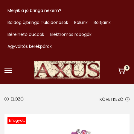
Melyik a jó bringa nekem?
Boldog Újbringa Tulajdonosok
Rólunk
Boltjaink
Bérelhető cuccok
Elektromos robogók
Agyváltós kerékpárok
0
S
S
k
k
i
i
ELŐZŐ
KÖVETKEZŐ
p
p
t
t
o
o
Elfogyott
n
c
a
o