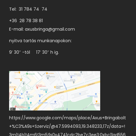
Tel: 31 784 74 74
+36 28 78 38 81
E-mail:
axusbringa@gmail.com
nyitva tartás munkanapokon:
9′ 30″ -tól 17′ 30″ h ig.
https://www.google.com/maps/place/Axus+Bringabolt
+%C3%A9s+Szerviz/@47.5994093,19.348233,17z/data=!
3m1!4b1!4m6!3m5!1s0x4741cdc2be7c3ee3:0xbc11ad556