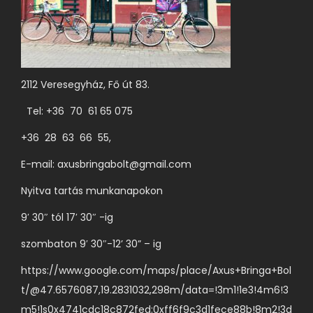
2112 Veresegyház, Fő út 83.
Tel: +36 70 61 65 075
+36 28 63 66 55,
E-mail:
axusbringabolt@gmail.com
Nyitva tartás munkanapokon
9′ 30″ tól 17′ 30″ -ig
szombaton 9′ 30″-12’ 30” – ig
https://www.google.com/maps/place/Axus+Bringa+Bol
t/@47.6576087,19.2831032,298m/data=!3m1!1e3!4m6!3
m5!1s0x4741cdc18c872fed:0xff6f9c3d1fece88b!8m2!3d