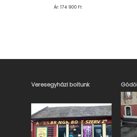
Ár:
174 900
Ft
Opciók választása
E
n
n
e
k
a
t
Veresegyházi boltunk
Gödöl
e
r
m
é
k
n