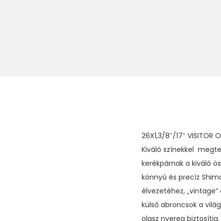
26X1,3/8″/17″ VISITOR 
Kiváló színekkel megte
kerékpárnak a kiváló ö
könnyű és precíz Shima
élvezetéhez, „vintage” 
külső abroncsok a vilá
olasz nyereg biztosítja