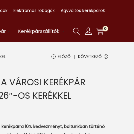
ccok
Elektromos robogók
Agyváltós kerékpárok
0
pár
Kerékpárszállítók
KEL
ELŐZŐ
KÖVETKEZŐ
IA VÁROSI KERÉKPÁR
26″-OS KERÉKKEL
 kerékpárra 10% kedvezményt, boltunkban történő