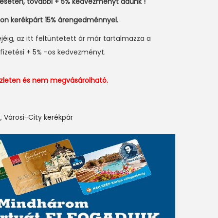
 esetén, további + 5% kedvezményt adunk !
jon kerékpárt 15% árengedménnyel.
ejéig, az itt feltüntetett ár már tartalmazza a
fizetési + 5% -os kedvezményt.
észleten és nem megvásárolható.
k
,
Városi-City kerékpár