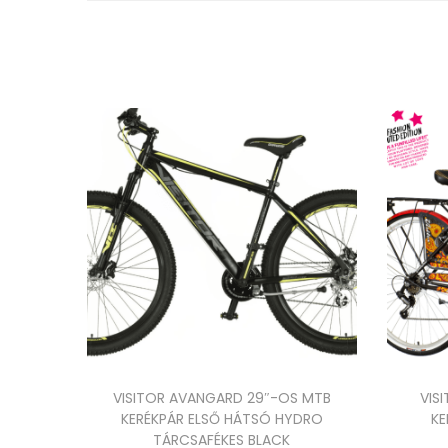
VISITOR AVANGARD 29″-OS MTB
VIS
KERÉKPÁR ELSŐ HÁTSÓ HYDRO
KE
TÁRCSAFÉKES BLACK