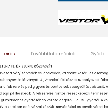
Leírás
További információk
Gyártó
OLTENIA FEHÉR SZÜRKE RÓZSASZÍN
rvezett váz/ sárvédők és láncvédők, valamint kosár- és csomagt
sszbenyomás látványát. A „V-brake” fékkészlet szabályozott féke
no felszerelés pedig gyors és pontos sebességváltást biztosít. A
dizájn jól illeszkedik. A felszerelés fontos részét képezik termés
g gumiabroncs gyártásában vezető cégétől – a CST gyártól. A k
. Ez a kerékpár acél vázzal készült sárvédőkkel és egyéb városi 