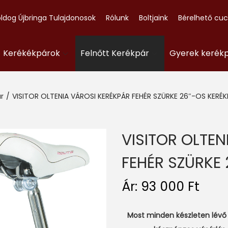
ldog Újbringa Tulajdonosok
Rólunk
Boltjaink
Bérelhető cu
- Kerékékpárok
Felnőtt Kerékpár
Gyerek kerék
r
/
VISITOR OLTENIA VÁROSI KERÉKPÁR FEHÉR SZÜRKE 26″-OS KERÉK
VISITOR OLTEN
FEHÉR SZÜRKE 
Ár:
93 000
Ft
Most minden készleten lévő