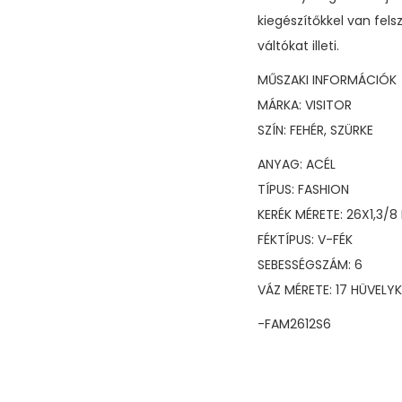
kiegészítőkkel van fels
váltókat illeti.
MŰSZAKI INFORMÁCIÓK
MÁRKA: VISITOR
SZÍN: FEHÉR, SZÜRKE
ANYAG: ACÉL
TÍPUS: FASHION
KERÉK MÉRETE: 26X1,3/8
FÉKTÍPUS: V-FÉK
SEBESSÉGSZÁM: 6
VÁZ MÉRETE: 17 HÜVELY
-FAM2612S6