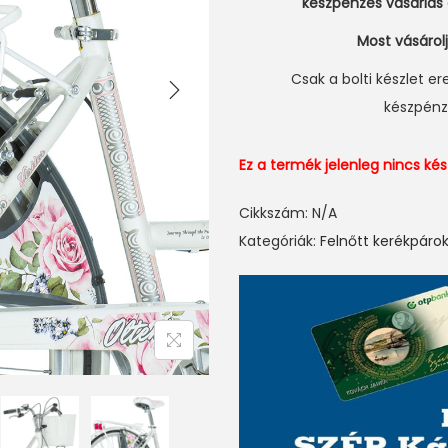
készpénzes vásárlás
Most vásárol
Csak a bolti készlet er
készpénz
Ez a termék jelenleg nincs k
Cikkszám:
N/A
Kategóriák:
Felnőtt kerékpáro