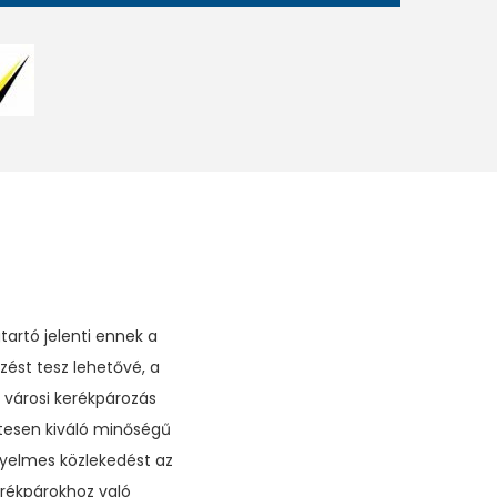
artó jelenti ennek a
zést tesz lehetővé, a
 városi kerékpározás
zetesen kiváló minőségű
éyelmes közlekedést az
kerékpárokhoz való