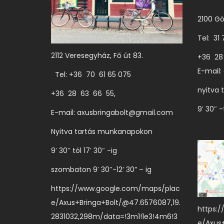
e
2100 Gö
k
Tel: 31
t
2112 Veresegyház, Fő út 83.
ö
+36 28
E-mail:
b
Tel: +36 70 61 65 075
b
nyitva 
+36 28 63 66 55,
v
9′ 30″ -
E-mail:
axusbringabolt@gmail.com
a
Nyitva tartás munkanapokon
r
i
9′ 30″ tól 17′ 30″ -ig
á
szombaton 9′ 30″-12’ 30” – ig
c
https://www.google.com/maps/plac
i
e/Axus+Bringa+Bolt/@47.6576087,19.
ó
https:
2831032,298m/data=!3m1!1e3!4m6!3
j
e/Axus