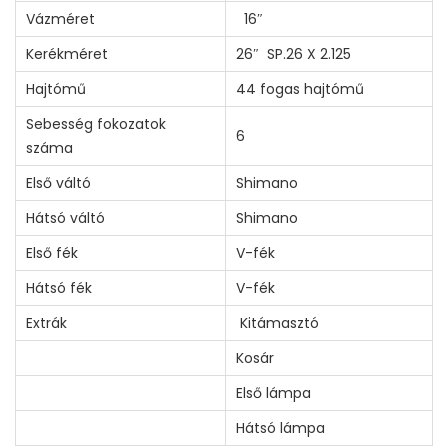
R
Vázméret
16″
K
Kerékméret
26″ SP.26 X 2.125
E
Hajtómű
44 fogas hajtómű
R
É
Sebesség fokozatok
6
száma
K
P
Első váltó
Shimano
Á
Hátsó váltó
Shimano
R
Első fék
V-fék
1
Hátsó fék
V-fék
6
"
Extrák
Kitámasztó
-
Kosár
O
Első lámpa
S
Hátsó lámpa
V