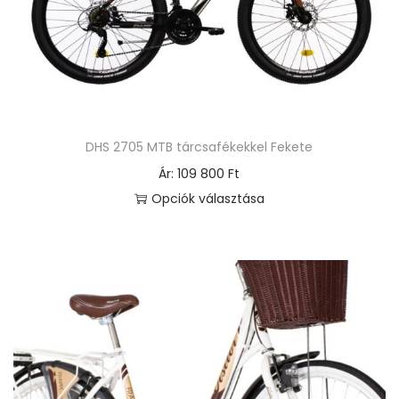
m
e
n
n
y
i
DHS 2705 MTB tárcsafékekkel Fekete
s
Ár:
109 800
Ft
é
Opciók választása
g
E
n
n
e
k
a
t
e