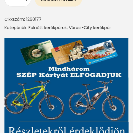
V
I
Cikkszám:
1260177
S
Kategóriák:
Felnőtt kerékpárok
,
Városi-City kerékpár
I
T
O
R
D
E
E
P
W
A
T
E
R