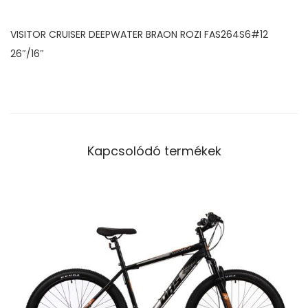
Á
Z
VISITOR CRUISER DEEPWATER BRAON ROZI FAS264S6#12
Z
26″/16″
A
L
2
6
"
Kapcsolódó termékek
K
E
R
É
K
K
E
L