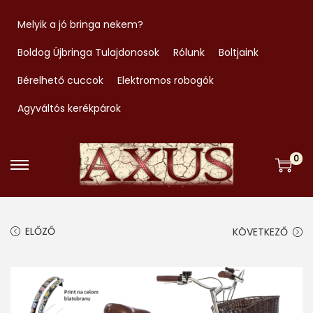
Melyik a jó bringa nekem?
Boldog Újbringa Tulajdonosok
Rólunk
Boltjaink
Bérelhető cuccok
Elektromos robogók
Agyváltós kerékpárok
0
S
S
k
k
i
i
ELŐZŐ
KÖVETKEZŐ
p
p
t
t
o
o
n
c
a
o