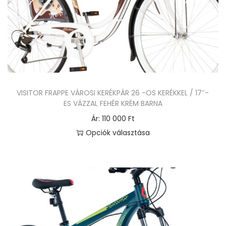
r
m
é
k
n
e
VISITOR FRAPPE VÁROSI KERÉKPÁR 26 -OS KERÉKKEL / 17″-
k
ES VÁZZAL FEHÉR KRÉM BARNA
t
Ár:
110 000
Ft
ö
Opciók választása
b
E
b
n
v
n
a
e
r
k
i
a
á