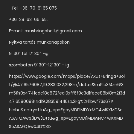
a
a
t
Tel: +36 70 61 65 075
l
r
o
+36 28 63 66 55,
o
i
z
n
á
E-mail:
axusbringabolt@gmail.com
a
v
c
t
Nyitva tartás munkanapokon
á
i
o
l
9′ 30″ tól 17′ 30″ -ig
ó
k
a
j
szombaton 9′ 30″-12’ 30” – ig
a
s
a
t
https://www.google.com/maps/place/Axus+Bringa+Bol
z
v
e
t/@47.6576087,19.2831032,298m/data=!3m1!1e3!4m6!3
t
a
r
m5!1s0x4741cdc18c872fed:0xff6f9c3d1fece88b!8m2!3d
h
n
m
47.6580098!4d19.2835914!16s%2Fg%2F11bwf73s67?
a
.
é
hl=hu&entry=ttu&g_ep=EgoyMDI2MDYxMC4wIKXMDSo
t
A
k
ASAFQAw%3D%3Dttu&g_ep=EgoyMDI1MDIwNC4wIKXMD
ó
v
o
SoASAFQAw%3D%3D
k
á
l