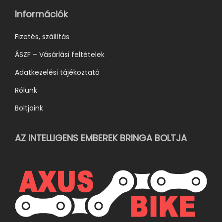
ó
Információk
k
k
Fizetés, szállítás
i
ÁSZF – Vásárlási feltételek
Adatkezelési tájékoztató
Rólunk
Boltjaink
AZ INTELLIGENS EMBEREK BRINGA BOLTJA