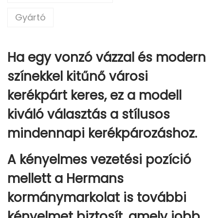
R
Gyártó
C
S
A
Ha egy vonzó vázzal és modern
F
színekkel kitűnő városi
É
kerékpárt keres, ez a modell
K
E
kiváló választás a stílusos
S
mindennapi kerékpározáshoz.
1
8
A kényelmes vezetési pozíció
S
E
mellett a Hermans
B
kormánymarkolat is további
E
kényelmet biztosít, amely jobb
S