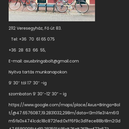
ö
o
ó
v
b
l
k
á
b
d
k
l
v
2112 Veresegyház, Fő út 83.
a
i
t
a
l
Tel: +36 70 61 65 075
o
r
o
z
+36 28 63 66 55,
i
n
a
á
v
E-mail:
axusbringabolt@gmail.com
t
c
á
Nyitva tartás munkanapokon
o
i
l
k
9′ 30″ tól 17′ 30″ -ig
ó
a
a
j
s
szombaton 9′ 30″-12’ 30” – ig
t
a
z
e
https://www.google.com/maps/place/Axus+Bringa+Bol
v
t
r
t/@47.6576087,19.2831032,298m/data=!3m1!1e3!4m6!3
a
h
m
m5!1s0x4741cdc18c872fed:0xff6f9c3d1fece88b!8m2!3d
n
a
é