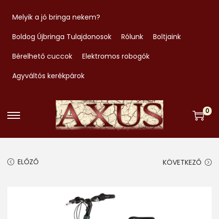
Melyik a jó bringa nekem?
Boldog Újbringa Tulajdonosok
Rólunk
Boltjaink
Bérelhető cuccok
Elektromos robogók
Agyváltós kerékpárok
0
S
S
k
k
i
i
ELŐZŐ
KÖVETKEZŐ
p
p
t
t
o
o
n
c
a
o