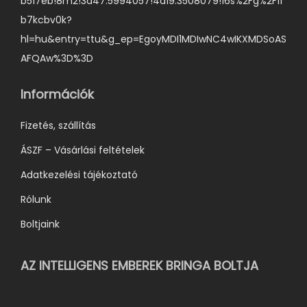
b517eb!8m2!3d47.5994057!4d19.3508079!16s%2Fg%2F11
t
b7kcbv0k?
h
hl=hu&entry=ttu&g_ep=EgoyMDI1MDIwNC4wIKXMDSoAS
a
AFQAw%3D%3D
t
ó
Információk
k
k
Fizetés, szállítás
i
ÁSZF – Vásárlási feltételek
Adatkezelési tájékoztató
Rólunk
Boltjaink
AZ INTELLIGENS EMBEREK BRINGA BOLTJA