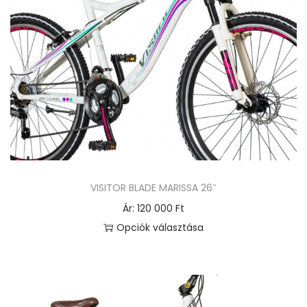
VISITOR BLADE MARISSA 26″
Ár:
120 000
Ft
Opciók választása
E
n
n
e