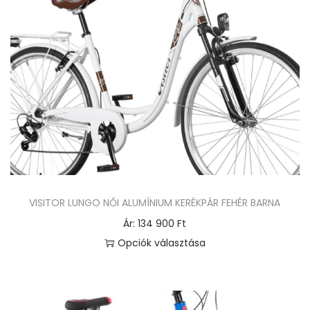
k
a
t
e
r
m
é
k
n
e
VISITOR LUNGO NŐI ALUMÍNIUM KERÉKPÁR FEHÉR BARNA
k
Ár:
134 900
Ft
t
Opciók választása
ö
E
b
n
b
n
v