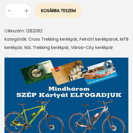
KOSÁRBA TESZEM
V
I
Cikkszám:
1282082
S
Kategóriák:
Cross Trekking kerékpár
,
Felnőtt kerékpárok
,
MTB
I
kerékpár
,
Női
,
Trekking kerékpár
,
Városi-City kerékpár
T
O
R
R
I
D
G
E
2
8
"