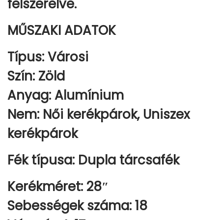
felszerelve.
G
Z
MŰSZAKI ADATOK
Ö
L
Típus: Városi
D
Szín: Zöld
m
Anyag: Alumínium
e
n
Nem: Női kerékpárok, Uniszex
n
kerékpárok
y
i
Fék
típusa: Dupla
tárcsafék
s
é
Kerékméret: 28″
g
Sebességek száma: 18