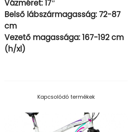
Vázméret: 17″
Belső lábszármagasság: 72-87
cm
Vezető magassága: 167-192 cm
(h/xl)
Kapcsolódó termékek