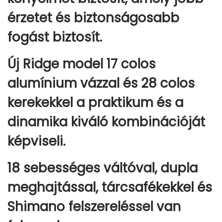
S
érzetet és biztonságosabb
É
fogást biztosít.
G
E
Új Ridge model 17 colos
S
alumínium vázzal és 28 colos
1
6
kerekekkel a praktikum és a
7
dinamika kiváló kombinációját
-
1
képviseli.
9
2
18 sebességes váltóval, dupla
C
meghajtással, tárcsafékekkel és
M
Shimano felszereléssel van
-
I