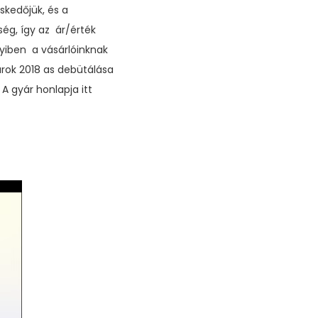
skedőjük, és a
ség, így az ár/érték
nyiben a vásárlóinknak
árok 2018 as debütálása
A gyár honlapja itt