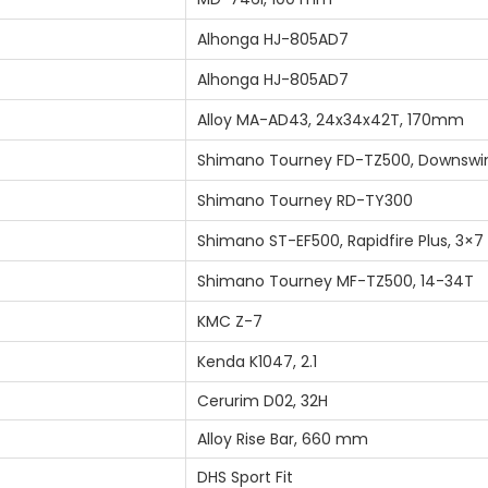
n
Alhonga HJ-805AD7
n
Alhonga HJ-805AD7
y
i
Alloy MA-AD43, 24x34x42T, 170mm
s
Shimano Tourney FD-TZ500, Downswi
é
Shimano Tourney RD-TY300
g
Shimano ST-EF500, Rapidfire Plus, 3×7
Shimano Tourney MF-TZ500, 14-34T
KMC Z-7
Kenda K1047, 2.1
Cerurim D02, 32H
Alloy Rise Bar, 660 mm
DHS Sport Fit