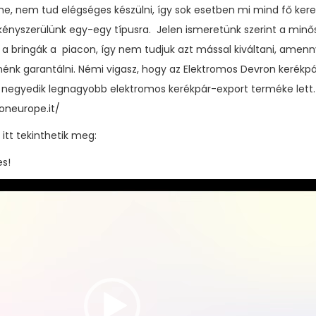
lne, nem tud elégséges készülni, így sok esetben mi mind fő kere
i kényszerülünk egy-egy típusra. Jelen ismeretünk szerint a minő
 a bringák a piacon, így nem tudjuk azt mással kiváltani, amen
tnénk garantálni. Némi vigasz, hogy az Elektromos Devron kerékp
 negyedik legnagyobb elektromos kerékpár-export terméke lett. 
oneurope.it/
 itt tekinthetik meg:
s!