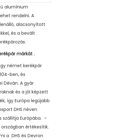
nyű alumínium
ehet rendelni. A
enálló, alacsonyított
kel, és a bevált
erékpározás.
erékpár márkát .
nagy német kerékpár
2004-ben, és
i Déván. A gyár
aknak és a jól képzett
k, így Európa legújabb
rosport DHS néven
szállítja Európába. –
 országban értékesítik.
 ami a DHS és Devron