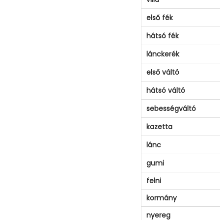
első fék
hátsó fék
lánckerék
első váltó
hátsó váltó
sebességváltó
kazetta
lánc
gumi
felni
kormány
nyereg