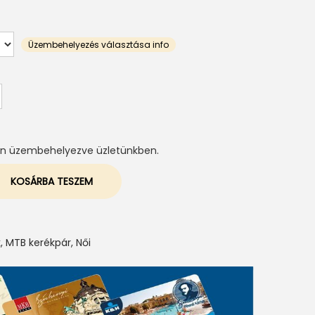
Üzembehelyezés választása info
tén üzembehelyezve üzletünkben.
KOSÁRBA TESZEM
k
,
MTB kerékpár
,
Női