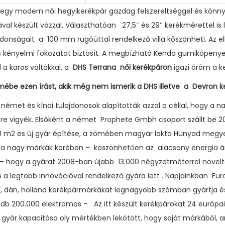
egy modern női hegyikerékpár gazdag felszereltséggel és kön
al készült vázzal. Választhatóan 27,5″ és 29″ kerékmérettel is l
donságait a 100 mm rugóúttal rendelkező villa köszönheti. Az ell
 kényelmi fokozatot biztosít. A megbízható Kenda gumiköpenyek
 a karos váltókkal, a
DHS Terrana női kerékpáron
igazi öröm a k
lmébe ezen írást, akik még nem ismerik a DHS illetve a Devron k
 német és kínai tulajdonosok alapították azzal a céllal, hogy a 
tre vigyék. Elsőként a német Prophete Gmbh csoport szállt be 
0 m2 es új gyár építése, a zömében magyar lakta Hunyad megye
tt a nagy márkák körében – köszönhetően az alacsony energia ár
hogy a gyárat 2008-ban újabb 13.000 négyzetméterrel növelté
s a legtöbb innovációval rendelkező gyára lett . Napjainkban Eu
dán, holland kerékpármárkákat legnagyobb számban gyártja és 
0 db 200.000 elektromos – Az itt készült kerékpárokat 24 európai
a gyár kapacitása oly mértékben lekötött, hogy saját márkából,