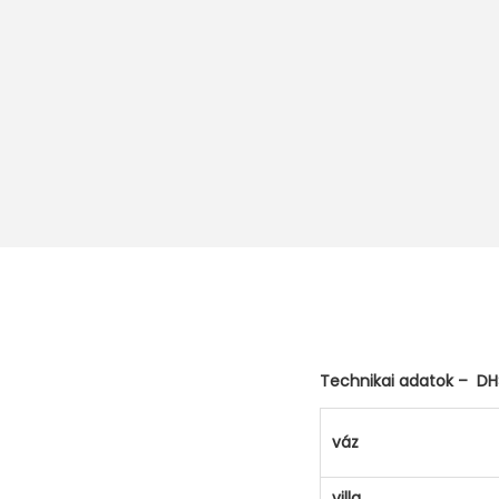
Technikai adatok – DHS
váz
villa