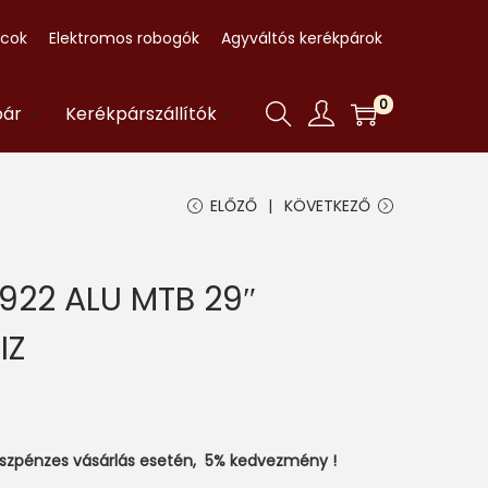
ccok
Elektromos robogók
Agyváltós kerékpárok
0
pár
Kerékpárszállítók
ELŐZŐ
KÖVETKEZŐ
922 ALU MTB 29″
IZ
észpénzes vásárlás esetén, 5% kedvezmény !