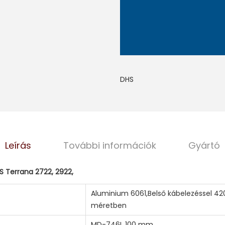
K
E
R
É
K
DHS
K
E
L
T
Ü
Leírás
További információk
Gyártó
R
K
 Terrana 2722, 2922,
I
Z
Aluminium 6061,Belső kábelezéssel 
méretben
m
e
MD-746I, 100 mm