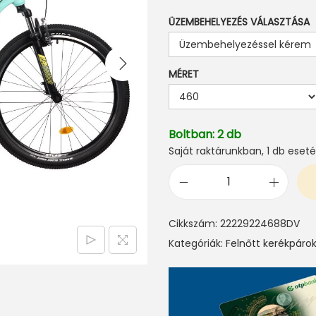
ÜZEMBEHELYEZÉS VÁLASZTÁSA
MÉRET
Boltban: 2 db
Saját raktárunkban, 1 db ese
D
H
Cikkszám:
22229224688DV
S
Kategóriák:
Felnőtt kerékpáro
T
e
r
r