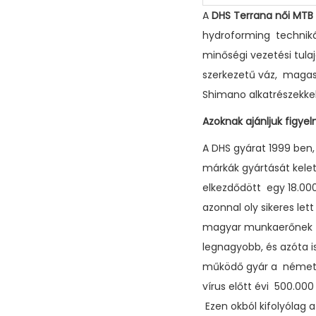
A
DHS Terrana női MTB
hydroforming technikáv
minőségi vezetési tulaj
szerkezetű váz, magas
Shimano alkatrészekkel
Azoknak ajánljuk figye
A DHS gyárat 1999 ben,
márkák gyártását kele
elkezdődött egy 18.00
azonnal oly sikeres le
magyar munkaerőnek – 
legnagyobb, és azóta i
működő gyár a német, 
vírus előtt évi 500.00
Ezen okból kifolyólag 