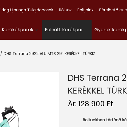
ldog Újbringa Tulajdonosok
Rólunk
Boltjaink
Bérelhető cu
- Kerékékpárok
Felnőtt Kerékpár
Gyerek kerék
/
DHS Terrana 2922 ALU MTB 29″ KERÉKKEL TÜRKIZ
DHS Terrana 2
KERÉKKEL TÜRK
Ár:
128 900
Ft
Boltunkban történő k