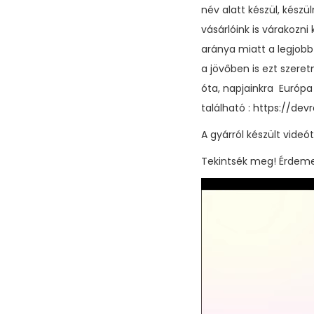
név alatt készül, készü
vásárlóink is várakozn
aránya miatt a legjobb
a jövőben is ezt szere
óta, napjainkra Európa
található :
https://devr
A gyárról készült videót
Tekintsék meg! Érdeme
V
i
d
e
ó
l
e