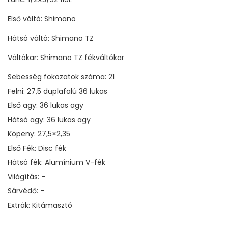
Első váltó: Shimano
Hátsó váltó: Shimano TZ
Váltókar: Shimano TZ fékváltókar
Sebesség fokozatok száma: 21
Felni: 27,5 duplafalú 36 lukas
Első agy: 36 lukas agy
Hátsó agy: 36 lukas agy
Köpeny: 27,5×2,35
Első Fék: Disc fék
Hátsó fék: Alumínium V-fék
Világítás: –
Sárvédő: –
Extrák: Kitámasztó