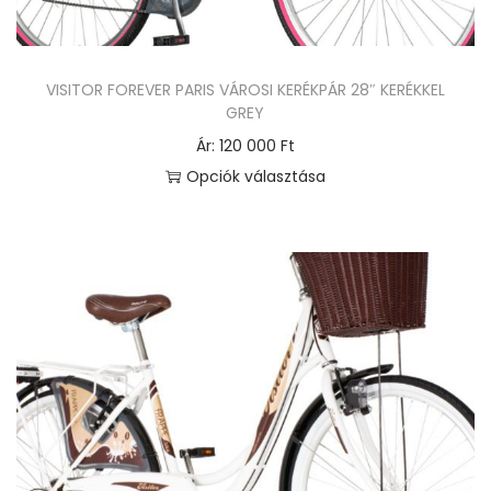
k
n
e
VISITOR FOREVER PARIS VÁROSI KERÉKPÁR 28″ KERÉKKEL
k
GREY
t
Ár:
120 000
Ft
ö
Opciók választása
b
E
b
n
v
n
a
e
r
k
i
a
á
t
c
e
i
r
ó
m