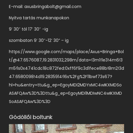
a
á
v
E-mail:
axusbringabolt@gmail.com
t
c
á
Nyitva tartás munkanapokon
o
i
l
k
9′ 30″ tól 17′ 30″ -ig
ó
a
a
j
s
szombaton 9′ 30″-12’ 30” – ig
t
a
z
e
https://www.google.com/maps/place/Axus+Bringa+Bol
v
t
r
t/@47.6576087,19.2831032,298m/data=!3m1!1e3!4m6!3
a
h
m
m5!1s0x4741cdc18c872fed:0xff6f9c3d1fece88b!8m2!3d
n
a
é
47.6580098!4d19.2835914!16s%2Fg%2F11bwf73s67?
.
t
k
hl=hu&entry=ttu&g_ep=EgoyMDI2MDYxMC4wIKXMDSo
A
ó
o
ASAFQAw%3D%3Dttu&g_ep=EgoyMDI1MDIwNC4wIKXMD
v
k
l
SoASAFQAw%3D%3D
á
k
d
l
i
Gödöllői boltunk
a
t
l
o