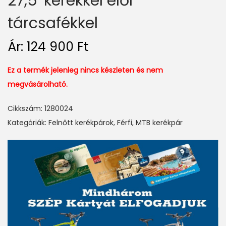
27,5″kerékkel elől
tárcsafékkel
Ár:
124 900
Ft
Ez a termék jelenleg nincs készleten és nem
megvásárolható.
Cikkszám:
1280024
Kategóriák:
Felnőtt kerékpárok
,
Férfi
,
MTB kerékpár