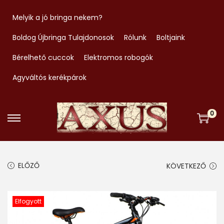
Melyik a jó bringa nekem?
Boldog Újbringa Tulajdonosok
Rólunk
Boltjaink
Bérelhető cuccok
Elektromos robogók
Agyváltós kerékpárok
0
S
S
k
k
i
i
ELŐZŐ
KÖVETKEZŐ
p
p
t
t
o
o
Elfogyott
n
c
a
o