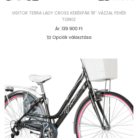
VISITOR TERRA LADY CROSS KERÉKPÁR 18″ VÁZZAL FEHÉR
TÜRKIZ
Ár:
139 900
Ft
Opciók választása
E
n
n
e
k
a
t
e
r
m
é