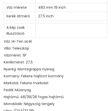
Váz mérete
483 mm 19 inch
Kerék átmérő
27.5 inch
A kép csak
illusztráció
Váz: Hi-Ten acél
Villa: Teleszkóp
Vázméret: 19″
Kerékméret: 27,5
Nyereg: Montegrappa nyereg
Kormány: Fekete hajlított kormány
Markolat: Fekete markolat
Pedál: Műanyag
Hajtómű: 48/38/28 fogas hajtómű
Monoblokk: Négyszög tengely
Lánc: 1/2X3/32 116L