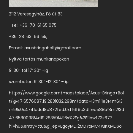
á
k
b
d
l
i
v
2112 Veresegyház, Fő út 83.
a
t
a
l
Tel: +36 70 61 65 075
o
r
o
z
+36 28 63 66 55,
i
n
a
á
v
E-mail:
axusbringabolt@gmail.com
t
c
á
Nyitva tartás munkanapokon
o
i
l
k
9′ 30″ tól 17′ 30″ -ig
ó
a
a
j
s
szombaton 9′ 30″-12’ 30” – ig
t
a
z
e
https://www.google.com/maps/place/Axus+Bringa+Bol
v
t
r
t/@47.6576087,19.2831032,298m/data=!3m1!1e3!4m6!3
a
h
m
m5!1s0x4741cdc18c872fed:0xff6f9c3d1fece88b!8m2!3d
n
a
é
47.6580098!4d19.2835914!16s%2Fg%2F11bwf73s67?
.
t
k
hl=hu&entry=ttu&g_ep=EgoyMDI2MDYxMC4wIKXMDSo
A
ó