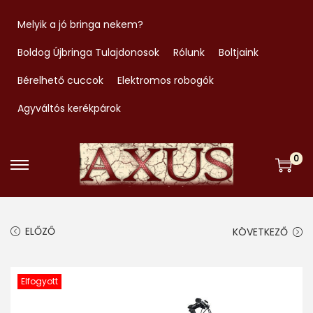
Melyik a jó bringa nekem?
Boldog Újbringa Tulajdonosok
Rólunk
Boltjaink
Bérelhető cuccok
Elektromos robogók
Agyváltós kerékpárok
0
S
S
k
k
i
i
ELŐZŐ
KÖVETKEZŐ
p
p
t
t
o
o
Elfogyott
n
c
a
o