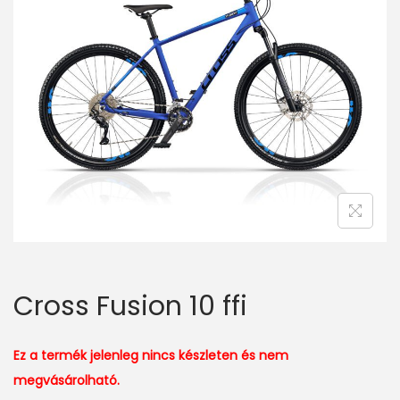
v
n
i
t
g
e
a
n
t
t
i
o
n
Cross Fusion 10 ffi
Ez a termék jelenleg nincs készleten és nem
megvásárolható.