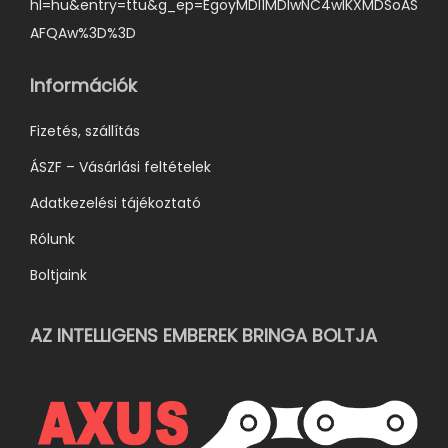
hl=hu&entry=ttu&g_ep=EgoyMDI1MDIwNC4wIKXMDSoAS
a
AFQAw%3D%3D
t
ó
Információk
k
k
Fizetés, szállítás
i
ÁSZF – Vásárlási feltételek
Adatkezelési tájékoztató
Rólunk
Boltjaink
AZ INTELLIGENS EMBEREK BRINGA BOLTJA