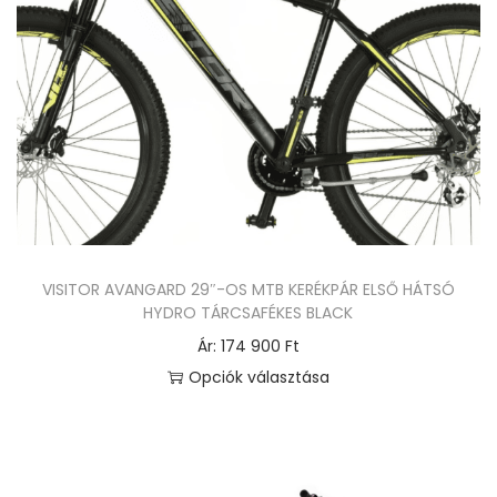
i
a
á
t
c
e
i
r
ó
m
j
é
a
k
v
n
a
e
n
VISITOR AVANGARD 29″-OS MTB KERÉKPÁR ELSŐ HÁTSÓ
k
HYDRO TÁRCSAFÉKES BLACK
.
t
Ár:
174 900
Ft
A
ö
Opciók választása
v
b
E
á
b
n
l
v
n
t
a