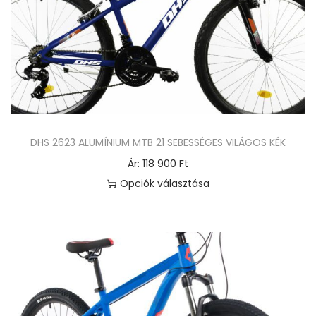
DHS 2623 ALUMÍNIUM MTB 21 SEBESSÉGES VILÁGOS KÉK
Ár:
118 900
Ft
Opciók választása
E
n
n
e
k
a