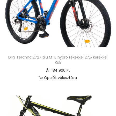
t
e
r
m
é
k
n
e
DHS Teranna 2727 alu MTB hydro fékekkel 27,5 kerékkel
k
Kék
t
Ár:
184 900
Ft
ö
Opciók választása
b
E
b
n
v
n
a
e
r
k