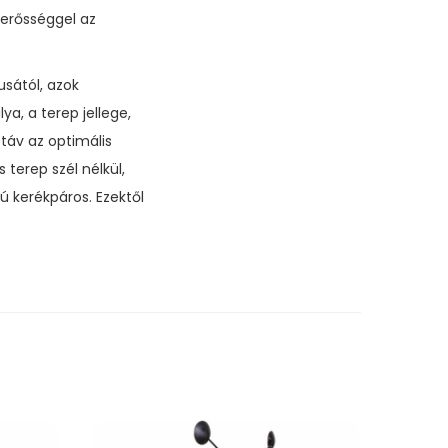
merősséggel az
sától, azok
ya, a terep jellege,
áv az optimális
 terep szél nélkül,
ú kerékpáros. Ezektől