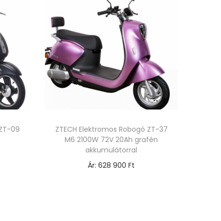
 ZT-09
ZTECH Elektromos Robogó ZT-37
M6 2100W 72V 20Ah grafén
akkumulátorral
Ár:
628 900
Ft
Opciók választása
E
n