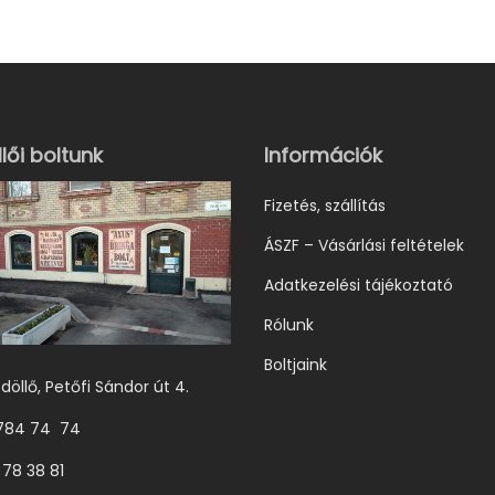
e
e
k
k
a
a
t
t
e
e
lői boltunk
Információk
r
r
Fizetés, szállítás
m
m
ÁSZF – Vásárlási feltételek
é
é
k
k
Adatkezelési tájékoztató
n
n
Rólunk
e
e
Boltjaink
k
k
döllő, Petőfi Sándor út 4.
t
t
 784 74 74
ö
ö
 78 38 81
b
b