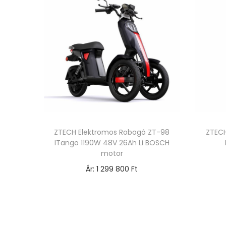
ZTECH Elektromos Robogó ZT-98
ZTECH
ITango 1190W 48V 26Ah Li BOSCH
motor
Ár:
1 299 800
Ft
Opciók választása
E
n