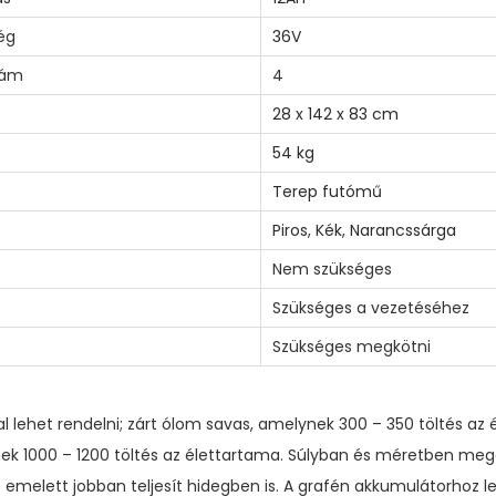
ég
36V
zám
4
28 x 142 x 83 cm
54 kg
Terep futómű
Piros
,
Kék
,
Narancssárga
Nem szükséges
Szükséges a vezetéséhez
Szükséges megkötni
al lehet rendelni; zárt ólom savas, amelynek 300 – 350 töltés az
ek 1000 – 1200 töltés az élettartama. Súlyban és méretben me
 emelett jobban teljesít hidegben is. A grafén akkumulátorhoz le