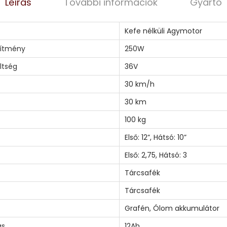
Leírás
További információk
Gyártó
Kefe nélküli Agymotor
sítmény
250W
ltség
36V
30 km/h
30 km
100 kg
Első: 12”, Hátsó: 10”
Első: 2,75, Hátsó: 3
Tárcsafék
Tárcsafék
Grafén
,
Ólom akkumulátor
ás
12Ah