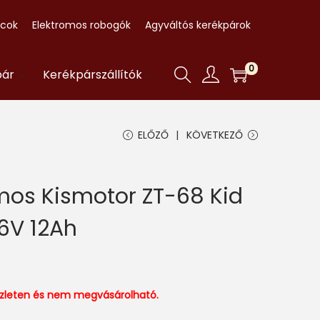
ccok
Elektromos robogók
Agyváltós kerékpárok
0
pár
Kerékpárszállítók
ELŐZŐ
KÖVETKEZŐ
mos Kismotor ZT-68 Kid
6V 12Ah
észleten és nem megvásárolható.