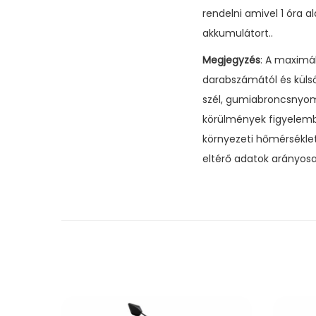
rendelni amivel 1 óra 
akkumulátort..
Megjegyzés
: A maximá
darabszámától és külső k
szél, gumiabroncsnyom
körülmények figyelembev
környezeti hőmérséklet 
eltérő adatok arányosa