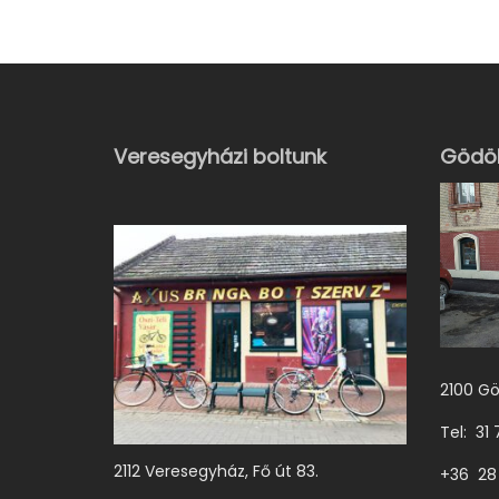
n
e
k
a
t
Veresegyházi boltunk
Gödöl
e
r
m
é
k
n
e
2100 Gö
k
Tel: 31
t
2112 Veresegyház, Fő út 83.
ö
+36 28