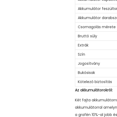
Akkumulátor feszülts
Akkumulátor darabs
Csomagolás mérete
Bruttó súly
Extrák
Szín
Jogosítvány
Bukósisak
Kötelező biztosítás
Az akkumulátorokról:
Két fajta akkumulátorr
akkumulátorral amelyn
a grafén 10%-al jobb és