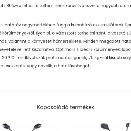
alatt 80%-ra lehet feltölteni, nem károsítva ezzel a nagyobb ára
lis hatótáv nagymértékben függ a különböző akkumulátorok típu
örülményektől. Ilyen pl. a választott terhelési szint, a vezető súl
ás, valamint a környezet hőmérséklete. Minden megadott hatót
ételével lett kiszámítva. Optimális / ideális körülmények: lapos
20 ° C, rendkívül szűk profilmentes gumik, 70 kg-nál kisebb súly
n csökkentik vagy növelik, a hatótávolságot
Kapcsolódó termékek