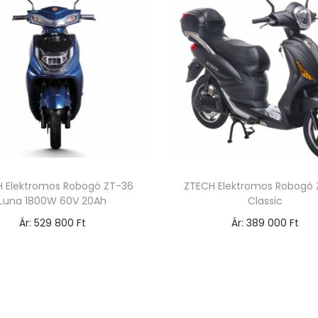
 Elektromos Robogó ZT-36
ZTECH Elektromos Robogó
Luna 1800W 60V 20Ah
Classic
Ár:
529 800
Ft
Ár:
389 000
Ft
Opciók választása
Opciók választása
E
E
n
n
n
n