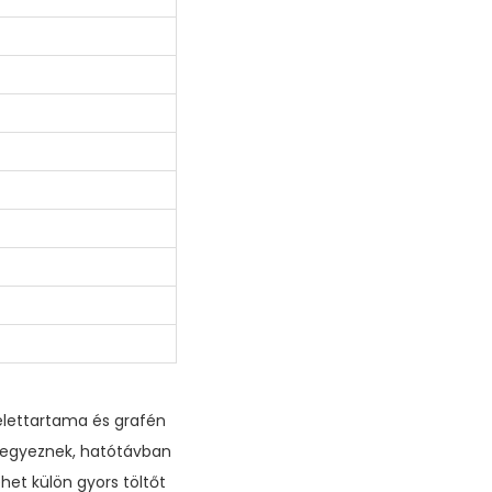
 élettartama és grafén
gegyeznek, hatótávban
het külön gyors töltőt