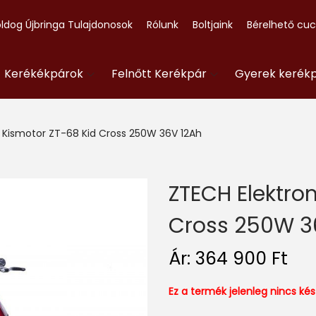
ldog Újbringa Tulajdonosok
Rólunk
Boltjaink
Bérelhető cu
- Kerékékpárok
Felnőtt Kerékpár
Gyerek kerék
 Kismotor ZT-68 Kid Cross 250W 36V 12Ah
ZTECH Elektro
Cross 250W 3
Ár:
364 900
Ft
Ez a termék jelenleg nincs k