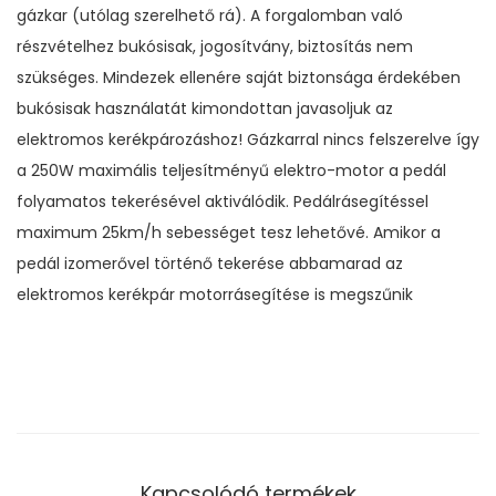
gázkar (utólag szerelhető rá). A forgalomban való
részvételhez bukósisak, jogosítvány, biztosítás nem
szükséges. Mindezek ellenére saját biztonsága érdekében
bukósisak használatát kimondottan javasoljuk az
elektromos kerékpározáshoz! Gázkarral nincs felszerelve így
a 250W maximális teljesítményű elektro-motor a pedál
folyamatos tekerésével aktiválódik. Pedálrásegítéssel
maximum 25km/h sebességet tesz lehetővé. Amikor a
pedál izomerővel történő tekerése abbamarad az
elektromos kerékpár motorrásegítése is megszűnik
Kapcsolódó termékek