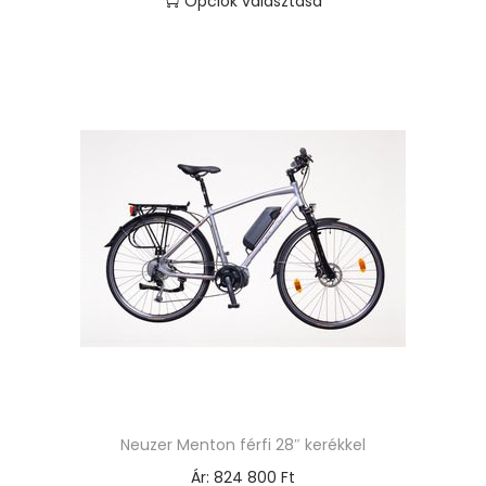
Opciók választása
E
n
n
e
k
a
t
e
r
m
é
k
n
e
Neuzer Menton férfi 28″ kerékkel
k
Ár:
824 800
Ft
t