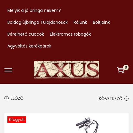
Melyik a jó bringa nekem?
Boldog Újbringa Tulajdonosok
Rólunk
Boltjaink
Bérelhető cuccok
Elektromos robogók
Agyváltós kerékpárok
0
S
S
k
k
i
i
ELŐZŐ
KÖVETKEZŐ
p
p
t
t
o
o
Elfogyott
n
c
a
o