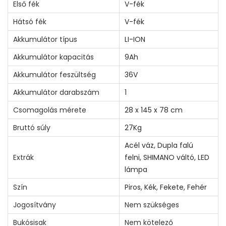
Első fék
V-fék
Hátsó fék
V-fék
Akkumulátor típus
LI-ION
Akkumulátor kapacitás
9Ah
Akkumulátor feszültség
36V
Akkumulátor darabszám
1
Csomagolás mérete
28 x 145 x 78 cm
Bruttó súly
27Kg
Acél váz
,
Dupla falú
Extrák
felni
,
SHIMANO váltó
,
LED
lámpa
Szín
Piros
,
Kék
,
Fekete
,
Fehér
Jogosítvány
Nem szükséges
Bukósisak
Nem kötelező