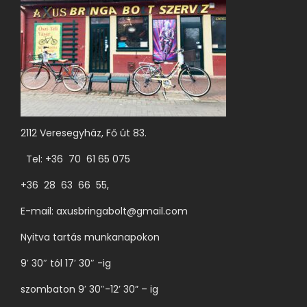
a
r
e
t
n
m
k
h
.
é
t
a
A
k
ö
t
v
o
b
ó
á
l
b
k
l
d
v
2112 Veresegyház, Fő út 83.
k
t
a
a
i
Tel: +36 70 61 65 075
o
l
r
z
+36 28 63 66 55,
o
i
a
n
á
E-mail:
axusbringabolt@gmail.com
t
v
c
Nyitva tartás munkanapokon
o
á
i
k
l
9′ 30″ tól 17′ 30″ -ig
ó
a
a
j
szombaton 9′ 30″-12’ 30” – ig
t
s
a