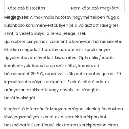
Kötelező biztosítás
Nem kötelező megkötni
Megjegyzés
: A maximális hatótáv nagymértékben függ a
különböző körülményektől. Ilyen pl. a választott rásegítési
szint, a vezető súlya, a terep jellege, szél,
gumiabroncsnyomás, valamint a környezet hőmérséklete.
Minden megadott hatótáv az optimális körülmények
figyelembevételével lett kiszámítva. Optimális / ideális
körülmények: lapos terep szél nélkül, környezeti
hőmérséklet 20 ° C, rendkívül szűk profilmentes gumik, 70
kg-nál kisebb súlyú kerékpáros. Ezektől eltérő adatok
arányosan csökkentik vagy növelik, a rásegítés
hatótávolságát
Kiegészítő Információ: Magyarországon jelenleg érvényben
lévő jogszabályok szerint ez a termék kerékpárként
használható! Ezen típusú elektromos kerékpárokon nincs