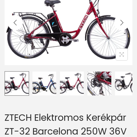
v
n
i
t
g
e
a
n
t
t
i
o
n
ZTECH Elektromos Kerékpár
ZT-32 Barcelona 250W 36V