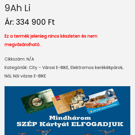
9Ah Li
Ár:
334 900
Ft
Ez a termék jelenleg nincs készleten és nem
megvásárolható.
Cikkszám:
N/A
Kategóriák:
City - Városi E-BIKE
,
Elektromos kerékékpárok
,
Női
,
Női vázas E-BIKE