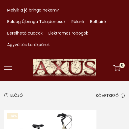
Melyik a jó bringa nekem?
Boldog Újbringa Tulajdonosok
Rólunk
Boltjaink
Bérelhető cuccok
Elektromos robogók
Agyváltós kerékpárok
0
S
S
k
k
i
i
ELŐZŐ
KÖVETKEZŐ
p
p
t
t
o
o
-14%
n
c
a
o