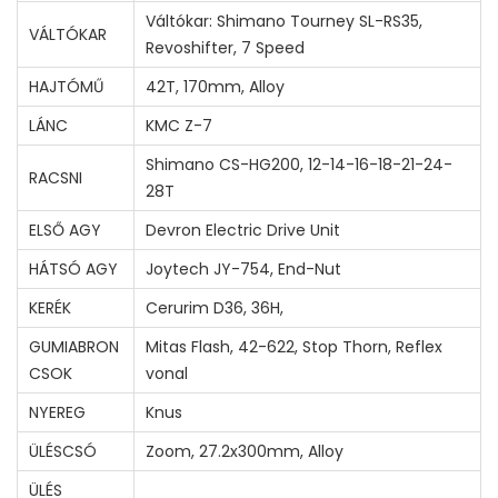
m
Váltókar: Shimano Tourney SL-RS35,
VÁLTÓKAR
e
Revoshifter, 7 Speed
n
HAJTÓMŰ
42T, 170mm, Alloy
n
LÁNC
KMC Z-7
y
Shimano CS-HG200, 12-14-16-18-21-24-
i
RACSNI
28T
s
ELSŐ AGY
Devron Electric Drive Unit
é
g
HÁTSÓ AGY
Joytech JY-754, End-Nut
KERÉK
Cerurim D36, 36H,
GUMIABRON
Mitas Flash, 42-622, Stop Thorn, Reflex
CSOK
vonal
NYEREG
Knus
ÜLÉSCSÓ
Zoom, 27.2x300mm, Alloy
ÜLÉS