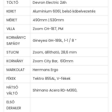
TÖLTŐ
Devron Electric 2Ah
C
h
KERET
Alumínium 6061, belső kábelvezetés
a
MÉRET
490mm | 530mm
m
VILLA
Zoom CH-187, PM
p
KORMÁNYC
a
Gineyea GH-189L, 1-1 / 8 “
SAPÁGY
g
STUCNI
Zoom, állítható, 28,6 mm
n
e
KORMÁNY
Zoom City Bar, 610mm
A
MARKOLAT
Herrmans Ergo
k
FÉKEK
Tektro 855AL, V-fékek
c
HÁTSÓ
i
Shimano Acera RD-M360,
VÁLTÓ
ó
s
ELSŐ
DERAILER
!