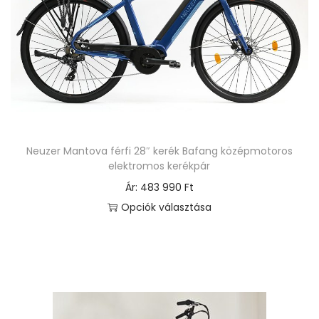
e
r
m
é
k
n
e
Neuzer Mantova férfi 28″ kerék Bafang középmotoros
k
elektromos kerékpár
t
Ár:
483 990
Ft
ö
Opciók választása
b
E
b
n
v
n
a
e
r
k
i