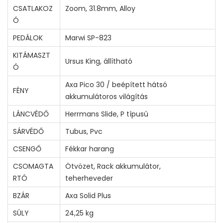
CSATLAKOZ
Zoom, 31.8mm, Alloy
Ó
PEDÁLOK
Marwi SP-823
KITÁMASZT
Ursus King, állítható
Ó
Axa Pico 30 / beépített hátsó
FÉNY
akkumulátoros világítás
LÁNCVÉDŐ
Herrmans Slide, P típusú
SÁRVÉDŐ
Tubus, Pvc
CSENGŐ
Fékkar harang
CSOMAGTA
Ötvözet, Rack akkumulátor,
RTÓ
teherheveder
BZÁR
Axa Solid Plus
SÚLY
24,25 kg