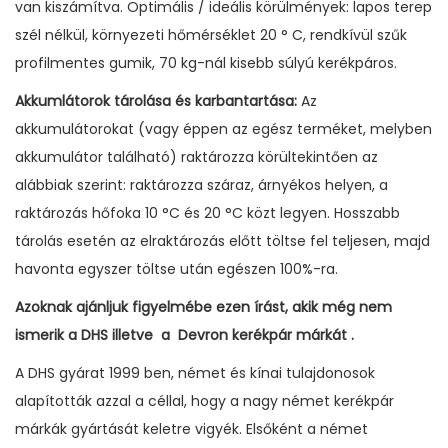
van kiszámítva. Optimális / ideális körülmények: lapos terep
szél nélkül, környezeti hőmérséklet 20 ° C, rendkívül szűk
profilmentes gumik, 70 kg-nál kisebb súlyú kerékpáros.
Akkumlátorok tárolása és karbantartása:
Az
akkumulátorokat (vagy éppen az egész terméket, melyben
akkumulátor található) raktározza körültekintően az
alábbiak szerint: raktározza száraz, árnyékos helyen, a
raktározás hőfoka 10 °C és 20 °C közt legyen. Hosszabb
tárolás esetén az elraktározás előtt töltse fel teljesen, majd
havonta egyszer töltse után egészen 100%-ra.
Azoknak ajánljuk figyelmébe ezen írást, akik még nem
ismerik a DHS illetve a Devron kerékpár márkát .
A DHS gyárat 1999 ben, német és kínai tulajdonosok
alapították azzal a céllal, hogy a nagy német kerékpár
márkák gyártását keletre vigyék. Elsőként a német