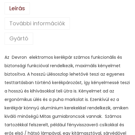
t
Leírás
r
o
További információk
m
Gyártó
o
s
K
Az Devron elektromos kerékpár számos funkcionális és
e
biztonsági funkcióval rendelkezik, maximális kényelmet
r
biztosítva. A hosszú ülésoszlop lehetővé teszi az egyenes
é
testtartásban történő kerékpározást, így kényelmessé teszi
k
a hosszú és kihívásokkal teli útra is. Kényelmet ad az
p
ergonómikus ülés és a puha markolat is. Ezenkívül ez a
á
kerékpár könnyű alumínium kerekekkel rendelkezik, amiken
r
kiváló minőségű Mitas gumiabroncsok vannak. Számos
n
tartozékkal felszerelt, például fényvisszaverő csíkokkal és
a
erős első / hátsó lámpával, egy kitámasztóval, sárvédővel