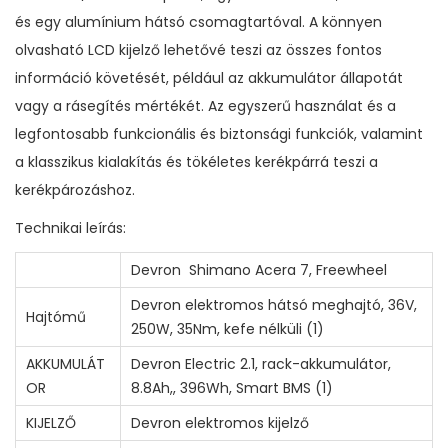
g
és egy alumínium hátsó csomagtartóval. A könnyen
y
olvasható LCD kijelző lehetővé teszi az összes fontos
l
információ követését, például az akkumulátor állapotát
e
vagy a rásegítés mértékét. Az egyszerű használat és a
d
legfontosabb funkcionális és biztonsági funkciók, valamint
k
a klasszikus kialakítás és tökéletes kerékpárrá teszi a
i
kerékpározáshoz.
j
Technikai leírás:
e
l
Devron Shimano Acera 7, Freewheel
z
Devron elektromos hátsó meghajtó, 36V,
Hajtómű
ő
250W, 35Nm, kefe nélküli (1)
v
AKKUMULÁT
Devron Electric 2.1, rack-akkumulátor,
e
OR
8.8Ah,, 396Wh, Smart BMS (1)
l
KIJELZŐ
Devron elektromos kijelző
!