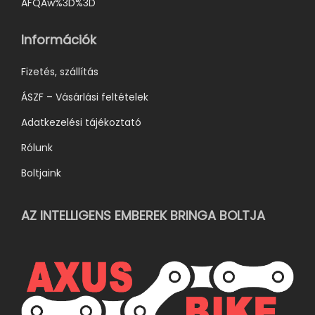
AFQAw%3D%3D
t
ó
Információk
k
k
Fizetés, szállítás
i
ÁSZF – Vásárlási feltételek
Adatkezelési tájékoztató
Rólunk
Boltjaink
AZ INTELLIGENS EMBEREK BRINGA BOLTJA