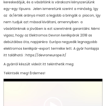
kereskedőjük, és a vásárlóink is várakozni kényszerülünk
egy-egy típusra. Jelen ismeretünk szerint a minőség, így
az ár/érték aránya miatt a legjobb a bringák a piacon, így
nem tudjuk azt mással kiváltani, amennyiben a
vásárlóinknak a jövőben is ezt szeretnénk garantálni. Némi
vigasz, hogy az Elektromos Devron kerékpárok 2018 as
debütálása óta, napjainkra Európa negyedik legnagyobb
elektromos kerékpár-export terméke lett. A gyár honlapja
itt található :
https://devroneurope.it/
A gyárról készült videót itt tekinthetik meg:
Tekintsék meg! Érdemes!
V
i
d
e