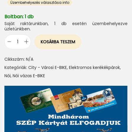
Üzembehelyezés választása info
Boltban: 1 db
Saját raktárunkban, 1 db esetén üzembehelyezve
üzletünkben.
KOSÁRBA TESZEM
D
e
Cikkszám:
N/A
v
Kategóriák:
City - Városi E-BIKE
,
Elektromos kerékékpárok
,
r
Női
,
Női vázas E-BIKE
o
n
G
a
l
g
ó