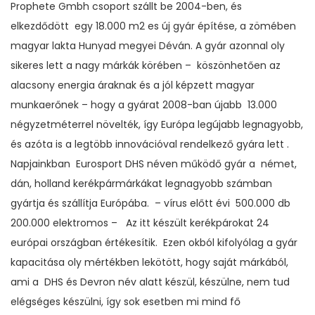
Prophete Gmbh csoport szállt be 2004-ben, és
elkezdődött egy 18.000 m2 es új gyár építése, a zömében
magyar lakta Hunyad megyei Déván. A gyár azonnal oly
sikeres lett a nagy márkák körében – köszönhetően az
alacsony energia áraknak és a jól képzett magyar
munkaerőnek – hogy a gyárat 2008-ban újabb 13.000
négyzetméterrel növelték, így Európa legújabb legnagyobb,
és azóta is a legtöbb innovációval rendelkező gyára lett .
Napjainkban Eurosport DHS néven működő gyár a német,
dán, holland kerékpármárkákat legnagyobb számban
gyártja és szállítja Európába. – vírus előtt évi 500.000 db
200.000 elektromos – Az itt készült kerékpárokat 24
európai országban értékesítik. Ezen okból kifolyólag a gyár
kapacitása oly mértékben lekötött, hogy saját márkából,
ami a DHS és Devron név alatt készül, készülne, nem tud
elégséges készülni, így sok esetben mi mind fő