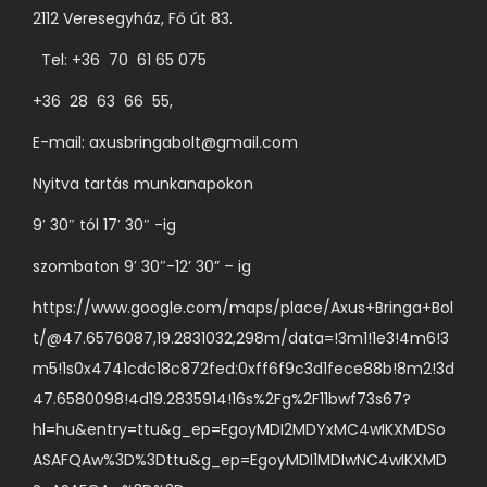
l
d
v
2112 Veresegyház, Fő út 83.
i
t
a
a
Tel: +36 70 61 65 075
o
l
r
z
+36 28 63 66 55,
o
i
a
n
á
E-mail:
axusbringabolt@gmail.com
t
v
c
Nyitva tartás munkanapokon
o
á
i
k
l
9′ 30″ tól 17′ 30″ -ig
ó
a
a
j
szombaton 9′ 30″-12’ 30” – ig
t
s
a
e
https://www.google.com/maps/place/Axus+Bringa+Bol
z
v
r
t/@47.6576087,19.2831032,298m/data=!3m1!1e3!4m6!3
t
a
m
m5!1s0x4741cdc18c872fed:0xff6f9c3d1fece88b!8m2!3d
h
n
é
47.6580098!4d19.2835914!16s%2Fg%2F11bwf73s67?
a
.
k
hl=hu&entry=ttu&g_ep=EgoyMDI2MDYxMC4wIKXMDSo
t
A
o
ASAFQAw%3D%3Dttu&g_ep=EgoyMDI1MDIwNC4wIKXMD
ó
v