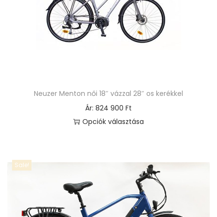
Neuzer Menton női 18″ vázzal 28″ os kerékkel
Ár:
824 900
Ft
Opciók választása
E
n
n
Sale!
e
k
a
t