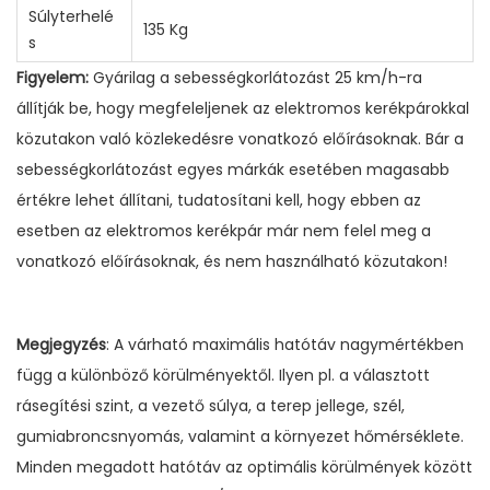
Súlyterhelé
135 Kg
s
Figyelem:
Gyárilag a sebességkorlátozást 25 km/h-ra
állítják be, hogy megfeleljenek az elektromos kerékpárokkal
közutakon való közlekedésre vonatkozó előírásoknak. Bár a
sebességkorlátozást egyes márkák esetében magasabb
értékre lehet állítani, tudatosítani kell, hogy ebben az
esetben az elektromos kerékpár már nem felel meg a
vonatkozó előírásoknak, és nem használható közutakon!
Megjegyzés
: A várható maximális hatótáv nagymértékben
függ a különböző körülményektől. Ilyen pl. a választott
rásegítési szint, a vezető súlya, a terep jellege, szél,
gumiabroncsnyomás, valamint a környezet hőmérséklete.
Minden megadott hatótáv az optimális körülmények között