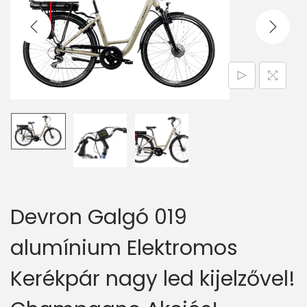
v
n
i
t
g
e
a
n
t
t
i
o
n
Devron Galgó 019
alumínium Elektromos
Kerékpár nagy led kijelzővel!