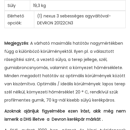
Súly
19,3 kg
Elérhető
(1) nexus 3 sebességes agyváltóval-
opciók:
DEVRON 20122CN3
Megjegyzés
: A várható maximális hatótáv nagymértékben
függ a különböző körülményektől. Ilyen pl. a választott
rásegítési szint, a vezető súlya, a terep jellege, szél,
gumiabroncsnyomás, valamint a környezet hőmérséklete.
Minden megadott hatótáv az optimális körülmények között
van kiszámítva. Optimális / ideális körülmények: lapos terep
szél nélkül, környezeti hőmérséklet 20 ° C, rendkívül szűk
profilmentes gumik, 70 kg-nál kisebb súlyú kerékpáros.
Azoknak ajánljuk figyelmébe ezen írást, akik még nem
ismerik a DHS illetve a Devron kerékpár márkát .