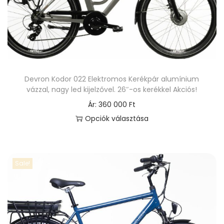
m
é
k
n
e
Devron Kodor 022 Elektromos Kerékpár alumínium
k
vázzal, nagy led kijelzővel. 26″-os kerékkel Akciós!
t
Ár:
360 000
Ft
ö
Opciók választása
b
E
b
n
v
n
Sale!
a
e
r
k
i
a
á
t
c