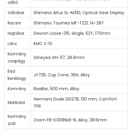
váltó
Váltókar
Shimano Altus SL-M310, Optical Gear Display
Racsni
Shimano Tourney MF-TZ21, 14-28T
Hajtókar
Devron Loose-315, Single, 52T, 170mm
Lánc
KMC Z-51
Kormány
Gineyea GH-117, 28.6mm
csapágy
Első
JY735, Cup Cone, 36H, Alloy
kerékagy
Kormány
RiseBar, 500 mm, Alloy
Hermans Dude DD27B, 130 mm, Comfort
Markolat
TPR
Kormány
Zoom FB-D308NLB-8, Alloy, 28.6mm
szár