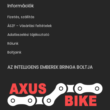
ó
Információk
k
k
Fizetés, szállítás
i
ÁSZF – Vásárlási feltételek
Adatkezelési tájékoztató
Rólunk
Boltjaink
AZ INTELLIGENS EMBEREK BRINGA BOLTJA