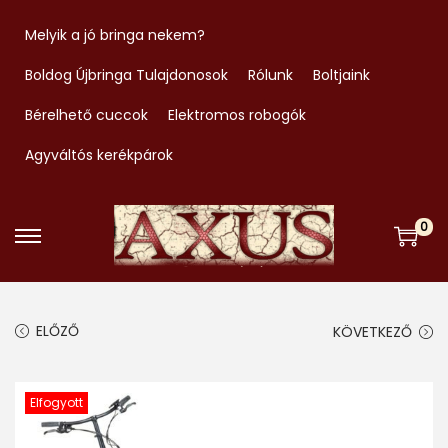
Melyik a jó bringa nekem?
Boldog Újbringa Tulajdonosok
Rólunk
Boltjaink
Bérelhető cuccok
Elektromos robogók
Agyváltós kerékpárok
0
S
S
k
k
i
i
ELŐZŐ
KÖVETKEZŐ
p
p
t
t
o
o
Elfogyott
n
c
a
o