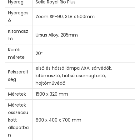
Nyereg
Selle Royal Rio Plus
Nyeregcs
Zoom SP-90, 31,8 x 500mm
ő
Kitámasz
Ursus Alloy, 285mm
tó
Kerék
20″
mérete
első és hátsó lámpa AXA, sárvédők,
Felszerelt
kitámasztó, hátsó csomagtartó,
ség
hajtóművédő
Méretek
1500 x 320 mm
Méretek
összecsu
kott
800 x 400 x 700 mm
állapotba
n