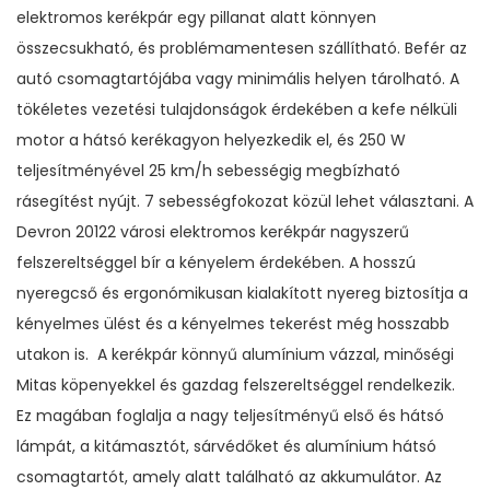
elektromos kerékpár egy pillanat alatt könnyen
összecsukható, és problémamentesen szállítható. Befér az
autó csomagtartójába vagy minimális helyen tárolható. A
tökéletes vezetési tulajdonságok érdekében a kefe nélküli
motor a hátsó kerékagyon helyezkedik el, és 250 W
teljesítményével 25 km/h sebességig megbízható
rásegítést nyújt. 7 sebességfokozat közül lehet választani. A
Devron 20122 városi elektromos kerékpár nagyszerű
felszereltséggel bír a kényelem érdekében. A hosszú
nyeregcső és ergonómikusan kialakított nyereg biztosítja a
kényelmes ülést és a kényelmes tekerést még hosszabb
utakon is. A kerékpár könnyű alumínium vázzal, minőségi
Mitas köpenyekkel és gazdag felszereltséggel rendelkezik.
Ez magában foglalja a nagy teljesítményű első és hátsó
lámpát, a kitámasztót, sárvédőket és alumínium hátsó
csomagtartót, amely alatt található az akkumulátor. Az