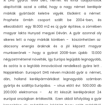
A DHS gyárat 1999 ben, német és kínai tulajdonosok
alapították azzal a céllal, hogy a nagy német kerékpár
márkák gyártását keletre vigyék. Elsőként a német
Prophete Gmbh csoport szállt be 2004-ben, és
elkezdődött egy 18.000 m2 es új gyár építése, a zömében
magyar lakta Hunyad megyei Déván. A gyár azonnal oly
sikeres lett a nagy márkák körében – köszönhetően az
alacsony energia áraknak és a jól képzett magyar
munkaerőnek – hogy a gyárat 2008-ban újabb 13.000
négyzetméterrel növelték, így Európa legújabb legnagyobb,
és azóta is a legtöbb innovációval rendelkező gyára lett .
Napjainkban Eurosport DHS néven működő gyár a német,
dán, holland kerékpármárkákat legnagyobb számban
gyártja és szállítja Európába. – vírus előtt évi 500.000 db
200.000 elektromos – Az itt készült kerékpárokat 24
európai országban értékesítik. Ezen okból kifolyólag a gyár