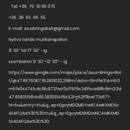
a
l
Tel: +36 70 61 65 075
o
r
o
z
+36 28 63 66 55,
i
n
a
á
v
E-mail:
axusbringabolt@gmail.com
t
c
á
Nyitva tartás munkanapokon
o
i
l
k
9′ 30″ tól 17′ 30″ -ig
ó
a
a
j
s
szombaton 9′ 30″-12’ 30” – ig
t
a
z
e
https://www.google.com/maps/place/Axus+Bringa+Bol
v
t
r
t/@47.6576087,19.2831032,298m/data=!3m1!1e3!4m6!3
a
h
m
m5!1s0x4741cdc18c872fed:0xff6f9c3d1fece88b!8m2!3d
n
a
é
47.6580098!4d19.2835914!16s%2Fg%2F11bwf73s67?
.
t
k
hl=hu&entry=ttu&g_ep=EgoyMDI2MDYxMC4wIKXMDSo
A
ó
o
ASAFQAw%3D%3Dttu&g_ep=EgoyMDI1MDIwNC4wIKXMD
v
k
l
SoASAFQAw%3D%3D
á
k
d