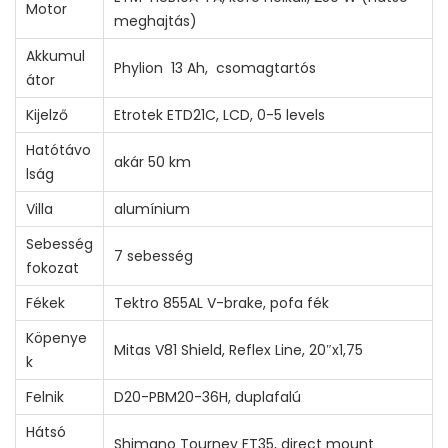
Motor
meghajtás)
Akkumul
Phylion 13 Ah, csomagtartós
átor
Kijelző
Etrotek ETD21C, LCD, 0-5 levels
Hatótávo
akár 50 km
lság
Villa
alumínium
Sebesség
7 sebesség
fokozat
Fékek
Tektro 855AL V-brake, pofa fék
Köpenye
Mitas V81 Shield, Reflex Line, 20″x1,75
k
Felnik
D20-PBM20-36H, duplafalú
Hátsó
Shimano Tourney FT35, direct mount