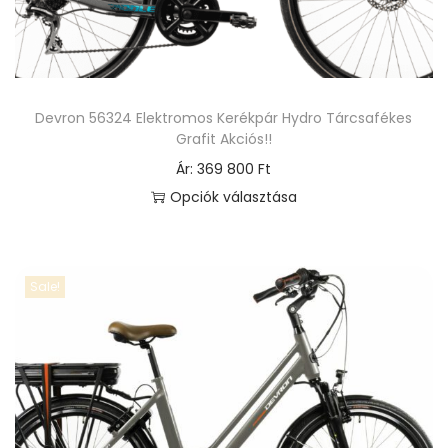
Devron 56324 Elektromos Kerékpár Hydro Tárcsafékes
Grafit Akciós!!
Ár:
369 800
Ft
Opciók választása
E
n
n
Sale!
e
k
a
t
e
r