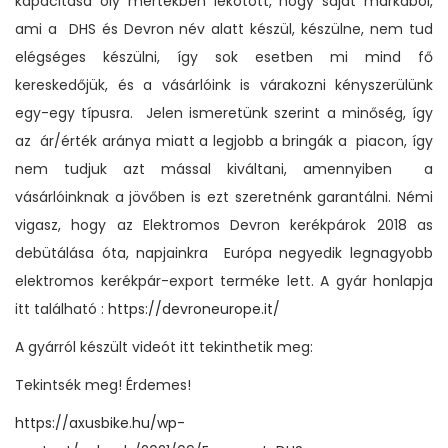
kapacitása oly mértékben lekötött, hogy saját márkából,
ami a DHS és Devron név alatt készül, készülne, nem tud
elégséges készülni, így sok esetben mi mind fő
kereskedőjük, és a vásárlóink is várakozni kényszerülünk
egy-egy típusra. Jelen ismeretünk szerint a minőség, így
az ár/érték aránya miatt a legjobb a bringák a piacon, így
nem tudjuk azt mással kiváltani, amennyiben a
vásárlóinknak a jövőben is ezt szeretnénk garantálni. Némi
vigasz, hogy az Elektromos Devron kerékpárok 2018 as
debütálása óta, napjainkra Európa negyedik legnagyobb
elektromos kerékpár-export terméke lett. A gyár honlapja
itt található :
https://devroneurope.it/
A gyárról készült videót itt tekinthetik meg:
Tekintsék meg! Érdemes!
https://axusbike.hu/wp-