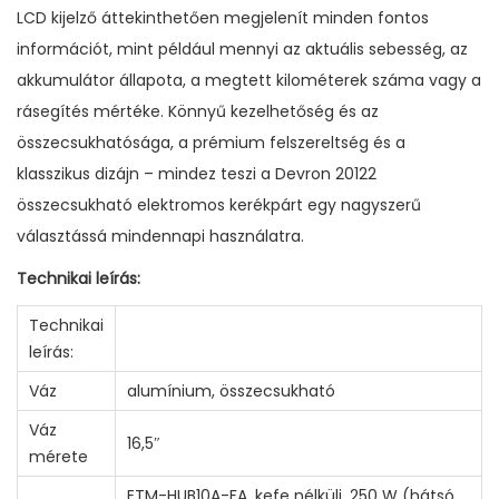
LCD kijelző áttekinthetően megjelenít minden fontos
információt, mint például mennyi az aktuális sebesség, az
akkumulátor állapota, a megtett kilométerek száma vagy a
rásegítés mértéke. Könnyű kezelhetőség és az
összecsukhatósága, a prémium felszereltség és a
klasszikus dizájn – mindez teszi a Devron 20122
összecsukható elektromos kerékpárt egy nagyszerű
választássá mindennapi használatra.
Technikai leírás:
Technikai
leírás:
Váz
alumínium, összecsukható
Váz
16,5″
mérete
ETM-HUB10A-FA, kefe nélküli, 250 W (hátsó