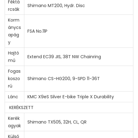
Féktá
Shimano MT200, Hydr. Disc
rcsák
Korm
ánycs
FSA No.11P
apág
y
Hajtó
Extend EC39 JIS, 38T NW Chainring
mű
Fogas
koszo
Shimano CS-HG200, 9-SPD 11-36T
rú
Lánc
KMC X9eS Silver E-bike Triple X Durability
KERÉKSZETT
Kerék
Shimano TX505, 32H, CL, QR
agyak
Külső