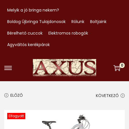
Melyik a jó bringa nekem?
Boldog Újbringa Tulajdonosok
Rólunk
Boltjaink
Bérelhető cuccok
Elektromos robogók
Agyváltós kerékpárok
0
S
S
k
k
i
i
ELŐZŐ
KÖVETKEZŐ
p
p
t
t
o
o
Elfogyott
n
c
a
o