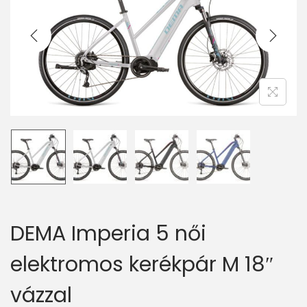
v
n
i
t
g
e
a
n
t
t
i
o
n
DEMA Imperia 5 női
elektromos kerékpár M 18″
vázzal