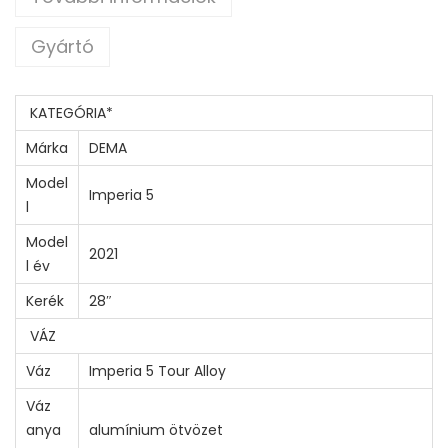
Gyártó
KATEGÓRIA
*
Márka
DEMA
Model
Imperia 5
l
Model
2021
l év
Kerék
28″
VÁZ
Váz
Imperia 5 Tour Alloy
Váz
anya
alumínium ötvözet