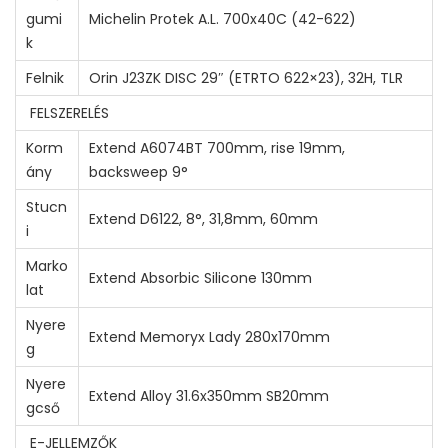
gumi
Michelin Protek A.L. 700x40C (42-622)
k
Felnik
Orin J23ZK DISC 29″ (ETRTO 622×23), 32H, TLR
FELSZERELÉS
Korm
Extend A6074BT 700mm, rise 19mm,
ány
backsweep 9°
Stucn
Extend D6122, 8°, 31,8mm, 60mm
i
Marko
Extend Absorbic Silicone 130mm
lat
Nyere
Extend Memoryx Lady 280x170mm
g
Nyere
Extend Alloy 31.6x350mm SB20mm
gcső
E-JELLEMZŐK