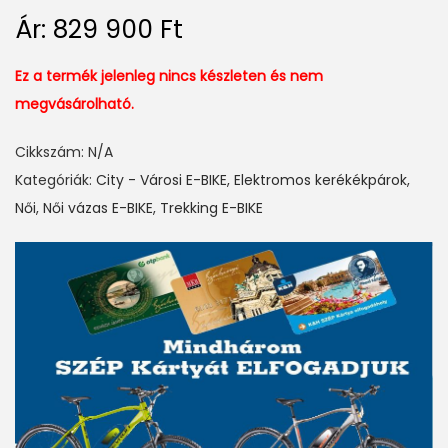
Ár:
829 900
Ft
Ez a termék jelenleg nincs készleten és nem
megvásárolható.
Cikkszám:
N/A
Kategóriák:
City - Városi E-BIKE
,
Elektromos kerékékpárok
,
Női
,
Női vázas E-BIKE
,
Trekking E-BIKE