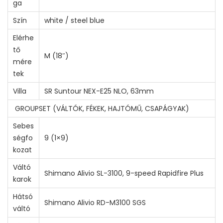
ga
Szín
white / steel blue
Elérhe
tő
M (18″)
mére
tek
Villa
SR Suntour NEX-E25 NLO, 63mm
GROUPSET (VÁLTÓK, FÉKEK, HAJTÓMŰ, CSAPÁGYAK)
Sebes
ségfo
9 (1×9)
kozat
Váltó
Shimano Alivio SL-3100, 9-speed Rapidfire Plus
karok
Hátsó
Shimano Alivio RD-M3100 SGS
váltó