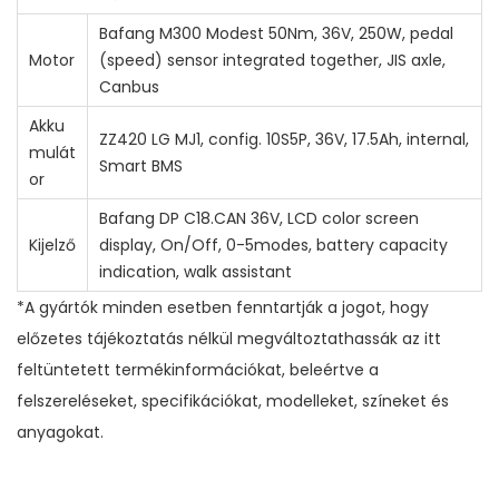
Bafang M300 Modest 50Nm, 36V, 250W, pedal
Motor
(speed) sensor integrated together, JIS axle,
Canbus
Akku
ZZ420 LG MJ1, config. 10S5P, 36V, 17.5Ah, internal,
mulát
Smart BMS
or
Bafang DP C18.CAN 36V, LCD color screen
Kijelző
display, On/Off, 0-5modes, battery capacity
indication, walk assistant
*A gyártók minden esetben fenntartják a jogot, hogy
előzetes tájékoztatás nélkül megváltoztathassák az itt
feltüntetett termékinformációkat, beleértve a
felszereléseket, specifikációkat, modelleket, színeket és
anyagokat.