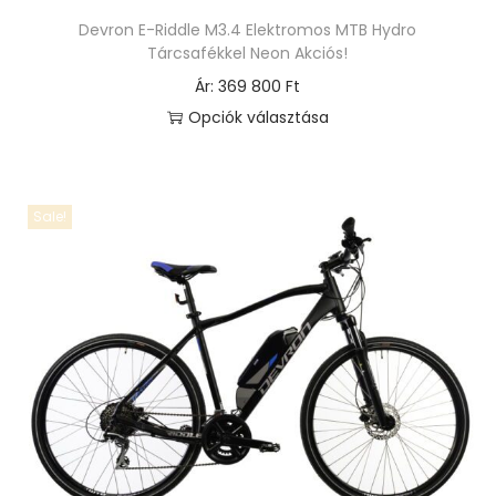
Devron E-Riddle M3.4 Elektromos MTB Hydro
Tárcsafékkel Neon Akciós!
Ár:
369 800
Ft
Opciók választása
E
n
n
Sale!
e
k
a
t
e
r
m
é
k