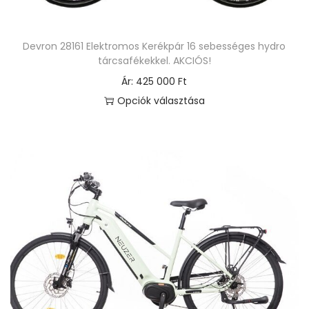
n
e
Devron 28161 Elektromos Kerékpár 16 sebességes hydro
k
tárcsafékekkel. AKCIÓS!
t
Ár:
425 000
Ft
ö
Opciók választása
b
E
b
n
v
n
a
e
r
k
i
a
á
t
c
e
i
r
ó
m
j