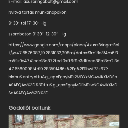
E-mail:
axusbringabolt@gmail.com
á
t
c
l
Nyitva tartás munkanapokon
o
i
a
k
9′ 30″ tól 17′ 30″ -ig
ó
s
a
j
szombaton 9′ 30″-12’ 30” – ig
z
t
a
t
e
https://www.google.com/maps/place/Axus+Bringa+Bol
v
h
r
t/@47.6576087,19.2831032,298m/data=!3m1!1e3!4m6!3
a
a
m
m5!1s0x4741cdc18c872fed:0xff6f9c3d1fece88b!8m2!3d
n
t
é
47.6580098!4d19.2835914!16s%2Fg%2F11bwf73s67?
.
ó
k
hl=hu&entry=ttu&g_ep=EgoyMDI2MDYxMC4wIKXMDSo
A
k
o
ASAFQAw%3D%3Dttu&g_ep=EgoyMDI1MDIwNC4wIKXMD
v
k
l
SoASAFQAw%3D%3D
á
i
d
l
Gödöllői boltunk
a
t
l
o
o
z