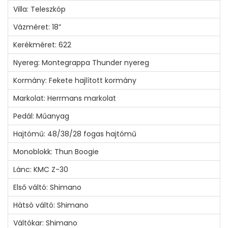
L
Villa: Teleszkóp
A
Vázméret: 18”
m
Kerékméret: 622
e
Nyereg: Montegrappa Thunder nyereg
n
n
Kormány: Fekete hajlított kormány
y
Markolat: Herrmans markolat
i
Pedál: Műanyag
s
Hajtómű: 48/38/28 fogas hajtómű
é
g
Monoblokk: Thun Boogie
Lánc: KMC Z-30
Első váltó: Shimano
Hátsó váltó: Shimano
Váltókar: Shimano