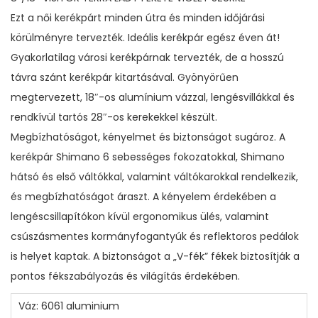
8
Ezt a női kerékpárt minden útra és minden időjárási
"
körülményre tervezték. Ideális kerékpár egész éven át!
V
Gyakorlatilag városi kerékpárnak tervezték, de a hosszú
Á
távra szánt kerékpár kitartásával. Gyönyörűen
Z
megtervezett, 18″-os alumínium vázzal, lengésvillákkal és
Z
rendkívül tartós 28″-os kerekekkel készült.
A
Megbízhatóságot, kényelmet és biztonságot sugároz. A
L
kerékpár Shimano 6 sebességes fokozatokkal, Shimano
F
hátsó és első váltókkal, valamint váltókarokkal rendelkezik,
E
és megbízhatóságot áraszt. A kényelem érdekében a
K
lengéscsillapítókon kívül ergonomikus ülés, valamint
E
csúszásmentes kormányfogantyúk és reflektoros pedálok
T
is helyet kaptak. A biztonságot a „V-fék” fékek biztosítják a
E
pontos fékszabályozás és világítás érdekében.
L
Váz: 6061 aluminium
I