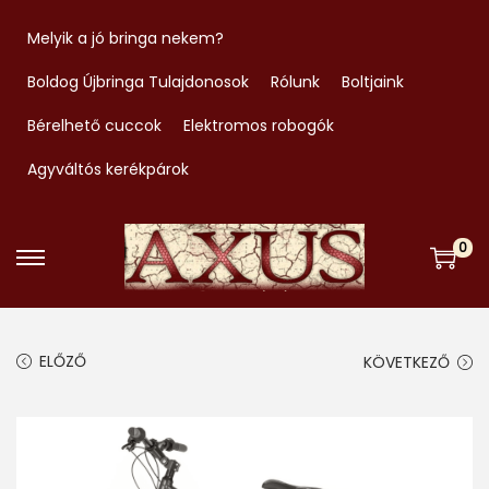
Melyik a jó bringa nekem?
Boldog Újbringa Tulajdonosok
Rólunk
Boltjaink
Bérelhető cuccok
Elektromos robogók
Agyváltós kerékpárok
0
S
S
k
k
i
i
ELŐZŐ
KÖVETKEZŐ
p
p
t
t
o
o
n
c
a
o