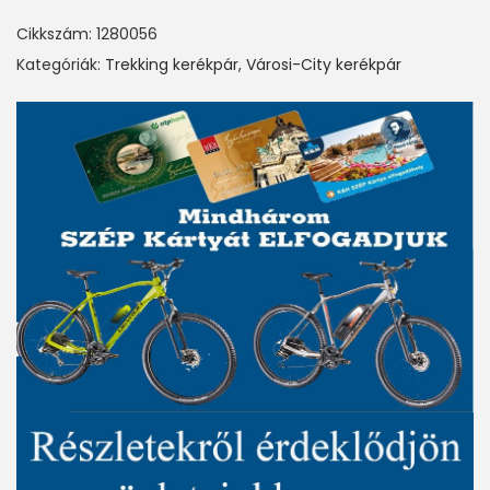
I
Cikkszám:
1280056
S
Kategóriák:
Trekking kerékpár
,
Városi-City kerékpár
I
T
O
R
T
E
R
R
A
L
A
D
Y
T