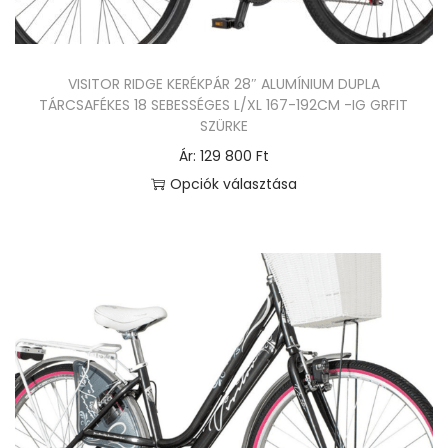
v
k
a
n
n
e
VISITOR RIDGE KERÉKPÁR 28″ ALUMÍNIUM DUPLA
.
k
TÁRCSAFÉKES 18 SEBESSÉGES L/XL 167-192CM -IG GRFIT
A
t
SZÜRKE
v
ö
Ár:
129 800
Ft
á
b
Opciók választása
l
b
E
t
v
n
o
a
n
z
r
e
a
i
k
t
á
a
o
c
t
k
i
e
a
ó
r