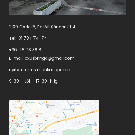
a
t
e
2100 Gödöllő, Petőfi Sándor út 4.
r
Tel: 31 784 74 74
m
é
+36 28 78 38 81
k
E-mail:
axusbringa@gmail.com
o
nyitva tartás munkanapokon:
l
9′ 30″ -tól 17′ 30″ h ig.
d
a
l
o
n
v
á