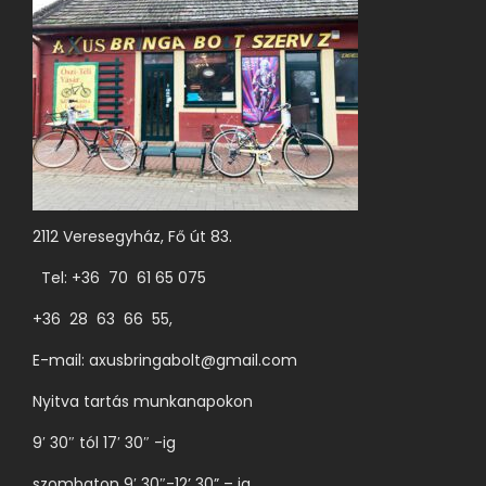
n
e
k
t
ö
b
b
v
2112 Veresegyház, Fő út 83.
a
Tel: +36 70 61 65 075
r
+36 28 63 66 55,
i
á
E-mail:
axusbringabolt@gmail.com
c
Nyitva tartás munkanapokon
i
9′ 30″ tól 17′ 30″ -ig
ó
j
szombaton 9′ 30″-12’ 30” – ig