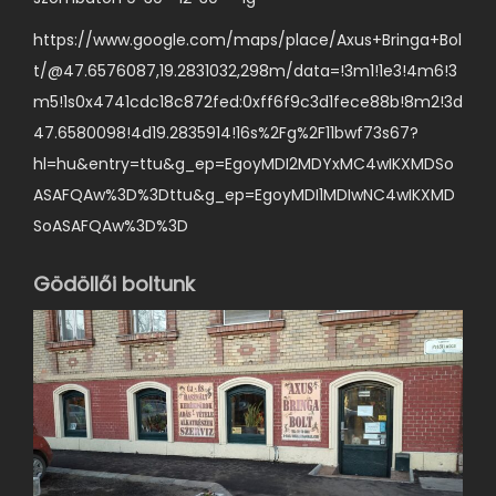
a
https://www.google.com/maps/place/Axus+Bringa+Bol
v
t/@47.6576087,19.2831032,298m/data=!3m1!1e3!4m6!3
a
m5!1s0x4741cdc18c872fed:0xff6f9c3d1fece88b!8m2!3d
n
47.6580098!4d19.2835914!16s%2Fg%2F11bwf73s67?
.
hl=hu&entry=ttu&g_ep=EgoyMDI2MDYxMC4wIKXMDSo
A
ASAFQAw%3D%3Dttu&g_ep=EgoyMDI1MDIwNC4wIKXMD
v
SoASAFQAw%3D%3D
á
l
Gödöllői boltunk
t
o
z
a
t
o
k