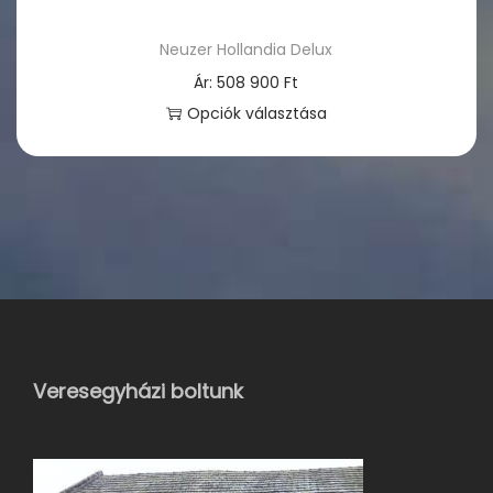
Neuzer Hollandia Delux
Ár:
508 900
Ft
Opciók választása
E
n
n
e
k
a
t
e
Veresegyházi boltunk
r
m
é
k