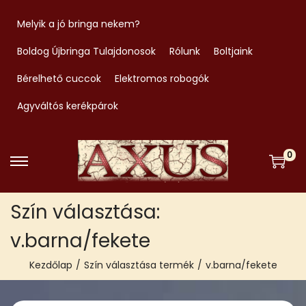
Melyik a jó bringa nekem?
Boldog Újbringa Tulajdonosok
Rólunk
Boltjaink
Bérelhető cuccok
Elektromos robogók
Agyváltós kerékpárok
0
S
S
k
k
Szín választása:
i
i
p
p
v.barna/fekete
t
t
Kezdőlap
/
Szín választása termék
/
v.barna/fekete
o
o
n
c
a
o