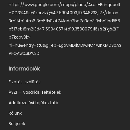
https://www.google.com/maps/place/Axus+Bringabolt
a
+%C3%A9s+Szerviz/@47.5994093,19.348233,17z/data=!
s
3m1!4b1!4m6!3m5!1s0x4741cdc2be7c3ee3:0xbc11ad556
z
b517eb!8m2!3d47.5994057!4d19.3508079!16s%2Fg%2F11
t
b7kcbv0k?
h
hl=hu&entry=ttu&g_ep=EgoyMDI1MDIwNC4wIKXMDSoAS
a
AFQAw%3D%3D
t
ó
Információk
k
k
Fizetés, szállítás
i
ÁSZF – Vásárlási feltételek
Adatkezelési tájékoztató
Rólunk
Boltjaink