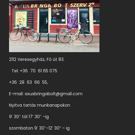
e
k
t
ö
b
b
v
2112 Veresegyház, Fő út 83.
a
Tel: +36 70 61 65 075
r
+36 28 63 66 55,
i
á
E-mail:
axusbringabolt@gmail.com
c
Nyitva tartás munkanapokon
i
9′ 30″ tól 17′ 30″ -ig
ó
j
szombaton 9′ 30″-12’ 30” – ig
a