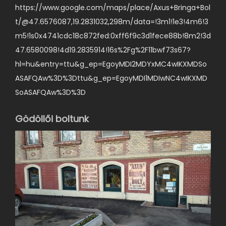
https://www.google.com/maps/place/Axus+Bringa+Bol
v
t/@47.6576087,19.2831032,298m/data=!3m1!1e3!4m6!3
a
m5!1s0x4741cdc18c872fed:0xff6f9c3d1fece88b!8m2!3d
n
47.6580098!4d19.2835914!16s%2Fg%2F11bwf73s67?
.
hl=hu&entry=ttu&g_ep=EgoyMDI2MDYxMC4wIKXMDSo
A
ASAFQAw%3D%3Dttu&g_ep=EgoyMDI1MDIwNC4wIKXMD
v
SoASAFQAw%3D%3D
á
l
Gödöllői boltunk
t
o
z
a
t
o
k
a