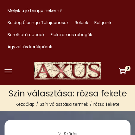
Melyik a jó bringa nekem?
Boldog Újbringa Tulajdonosok
Rólunk
Boltjaink
Bérelhető cuccok
Elektromos robogók
Agyváltós kerékpárok
0
S
S
k
k
Szín választása:
rózsa fekete
i
i
p
p
Kezdőlap
/
Szín választása termék
/
rózsa fekete
t
t
o
o
n
c
Szűrés
a
o