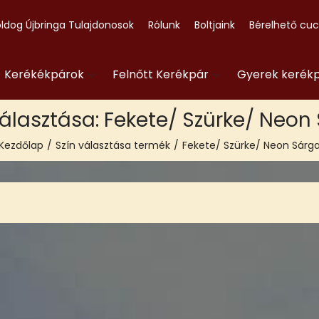
ldog Újbringa Tulajdonosok
Rólunk
Boltjaink
Bérelhető cu
- Kerékékpárok
Felnőtt Kerékpár
Gyerek kerék
választása:
Fekete/ Szürke/ Neon
Kezdőlap
/
Szín választása termék
/
Fekete/ Szürke/ Neon Sárg