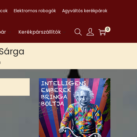
ccok
Elektromos robogók
Agyváltós kerékpárok
0
pár
Kerékpárszállítók
 Sárga
a