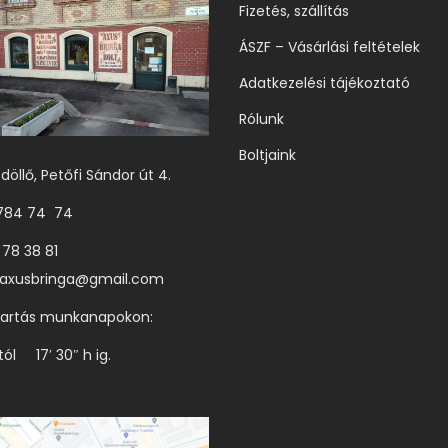
Fizetés, szállítás
ÁSZF – Vásárlási feltételek
Adatkezelési tájékoztató
Rólunk
Boltjaink
döllő, Petőfi Sándor út 4.
 784 74 74
 78 38 81
axusbringa@gmail.com
tartás munkanapokon:
tól 17′ 30″ h ig.