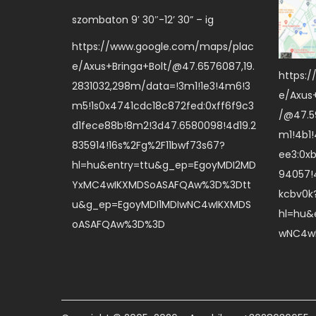
szombaton 9′ 30″-12’ 30” – ig
https://www.google.com/maps/plac
e/Axus+Bringa+Bolt/@47.6576087,19.
https:
2831032,298m/data=!3m1!1e3!4m6!3
e/Axus
m5!1s0x4741cdc18c872fed:0xff6f9c3
/@47.59
d1fece88b!8m2!3d47.6580098!4d19.2
m1!4b1
835914!16s%2Fg%2F11bwf73s67?
ee3:0x
hl=hu&entry=ttu&g_ep=EgoyMDI2MD
94057!
YxMC4wIKXMDSoASAFQAw%3D%3Dtt
kcbv0k
u&g_ep=EgoyMDI1MDIwNC4wIKXMDS
hl=hu&
oASAFQAw%3D%3D
wNC4w