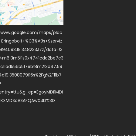
//www.google.com/maps/plac
+Bringabolt+%C3%A9s+Szerviz
94093,19.348233,17z/data=!3
!4m6!3m5!1s0x4741cdc2be7c3
bc11ad556b517eb!8m2!3d47.59
4d19.3508079!16s%2Fg%2F11b7
?
entry=ttu&g_ep=EgoyMDI1MDI
IKXMDSoASAFQAw%3D%3D