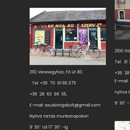
2100 Gö
Tel: 31
2112 Veresegyház, Fő út 83.
+36 28
E-mail:
Tel: +36 70 61 65 075
nyitva 
+36 28 63 66 55,
9′ 30″ -
E-mail:
axusbringabolt@gmail.com
Nyitva tartás munkanapokon
9′ 30″ tól 17′ 30″ -ig