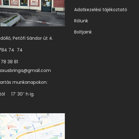
t
t
Adatkezelési tájékoztató
h
h
Rólunk
a
a
Boltjaink
t
t
döllő, Petőfi Sándor út 4.
ó
ó
 784 74 74
k
k
k
k
 78 38 81
i
i
axusbringa@gmail.com
tartás munkanapokon:
tól 17′ 30″ h ig.