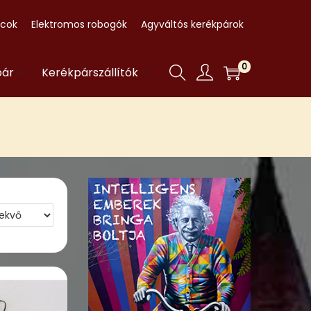
ccok
Elektromos robogók
Agyváltós kerékpárok
0
pár
Kerékpárszállítók