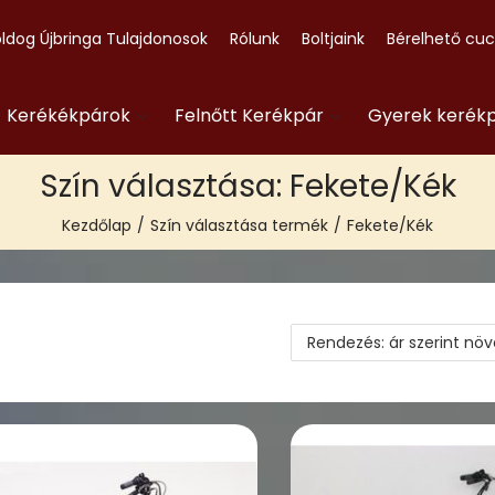
ldog Újbringa Tulajdonosok
Rólunk
Boltjaink
Bérelhető cu
- Kerékékpárok
Felnőtt Kerékpár
Gyerek kerék
Szín választása:
Fekete/Kék
Kezdőlap
/
Szín választása termék
/
Fekete/Kék