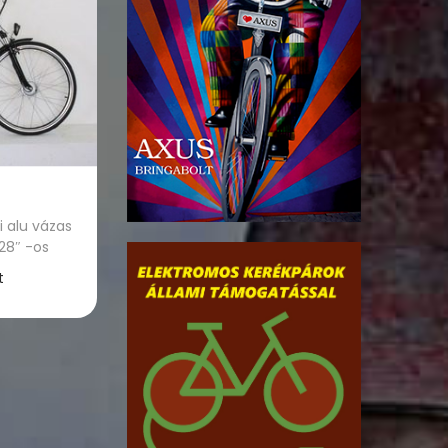
 alu vázas
 28″ -os
t
tása