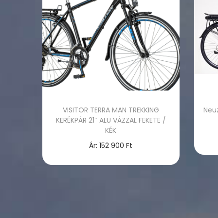
t
t
i
o
n
VISITOR TERRA MAN TREKKING
Neuz
KERÉKPÁR 21″ ALU VÁZZAL FEKETE /
KÉK
Ár:
152 900
Ft
Opciók választása
E
n
n