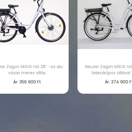
er Zagon MXUS női 28″ -os alu
Neuzer Zagon MXUS női
vázas merev villás
teleszkópos villával
Ár:
356 900
Ft
Ár:
374 900
F
Opciók választása
Opciók válasz
E
E
n
n
n
n
e
e