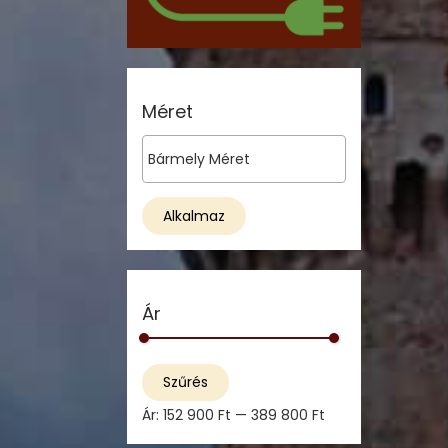
Méret
Alkalmaz
Ár
M
M
Szűrés
i
a
Ár:
152 900 Ft
—
389 800 Ft
n
x