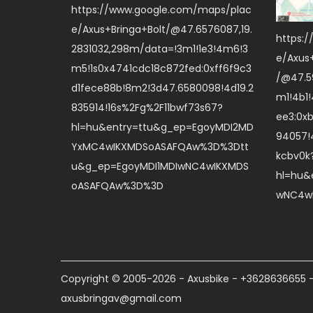
https://www.google.com/maps/plac
e/Axus+Bringa+Bolt/@47.6576087,19.
https:
2831032,298m/data=!3m1!1e3!4m6!3
e/Axus
m5!1s0x4741cdc18c872fed:0xff6f9c3
/@47.59
d1fece88b!8m2!3d47.6580098!4d19.2
m1!4b1
835914!16s%2Fg%2F11bwf73s67?
ee3:0x
hl=hu&entry=ttu&g_ep=EgoyMDI2MD
94057!
YxMC4wIKXMDSoASAFQAw%3D%3Dtt
kcbv0k
u&g_ep=EgoyMDI1MDIwNC4wIKXMDS
hl=hu&
oASAFQAw%3D%3D
wNC4w
Copyright © 2005-2026 - Axusbike - +3628636655 
axusbringav@gmail.com