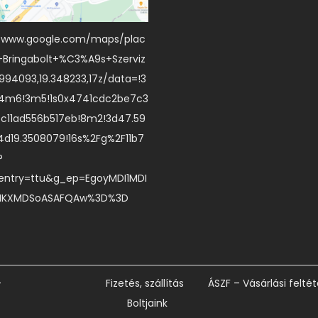
//www.google.com/maps/plac
+Bringabolt+%C3%A9s+Szerviz
94093,19.348233,17z/data=!3
!4m6!3m5!1s0x4741cdc2be7c3
bc11ad556b517eb!8m2!3d47.59
4d19.3508079!16s%2Fg%2F11b7
?
entry=ttu&g_ep=EgoyMDI1MDI
IKXMDSoASAFQAw%3D%3D
-
Fizetés, szállítás
ÁSZF – Vásárlási feltét
Boltjaink