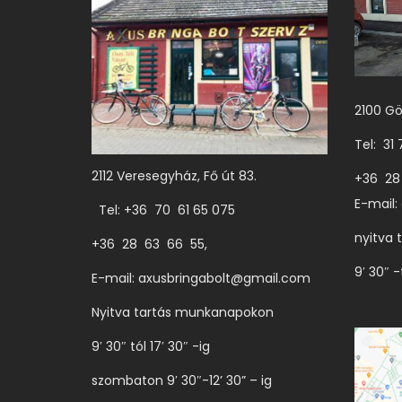
z
t
h
a
2100 Gö
t
ó
Tel: 31
k
2112 Veresegyház, Fő út 83.
+36 28
k
E-mail:
Tel: +36 70 61 65 075
i
nyitva 
+36 28 63 66 55,
9′ 30″ -
E-mail:
axusbringabolt@gmail.com
Nyitva tartás munkanapokon
9′ 30″ tól 17′ 30″ -ig
szombaton 9′ 30″-12’ 30” – ig