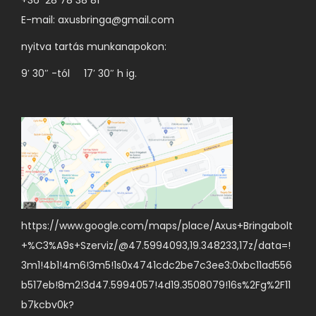
E-mail:
axusbringa@gmail.com
nyitva tartás munkanapokon:
9′ 30″ -tól 17′ 30″ h ig.
https://www.google.com/maps/place/Axus+Bringabolt
+%C3%A9s+Szerviz/@47.5994093,19.348233,17z/data=!
3m1!4b1!4m6!3m5!1s0x4741cdc2be7c3ee3:0xbc11ad556
b517eb!8m2!3d47.5994057!4d19.3508079!16s%2Fg%2F11
b7kcbv0k?