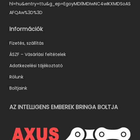
hl=hu&entry=ttu&g_ep=EgoyMDI1MDIwNC4wIKXMDSoAS
AFQAw%3D%3D
Információk
Fizetés, szállítás
ÁSZF – Vásárlási feltételek
Adatkezelési tájékoztató
Rólunk
Boltjaink
AZ INTELLIGENS EMBEREK BRINGA BOLTJA