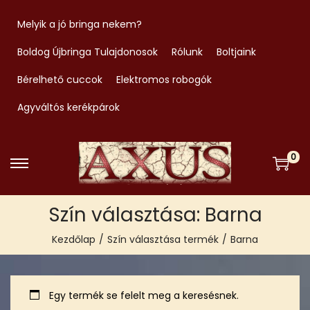
Melyik a jó bringa nekem?
Boldog Újbringa Tulajdonosok
Rólunk
Boltjaink
Bérelhető cuccok
Elektromos robogók
Agyváltós kerékpárok
0
S
S
k
k
Szín választása:
Barna
i
i
p
p
Kezdőlap
/
Szín választása termék
/
Barna
t
t
o
o
n
c
Egy termék se felelt meg a keresésnek.
a
o