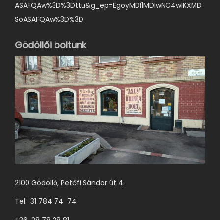
ASAFQAw%3D%3Dttu&g_ep=EgoyMDI1MDIwNC4wIKXMD
SoASAFQAw%3D%3D
Gödöllői boltunk
2100 Gödöllő, Petőfi Sándor út 4.
Tel: 31 784 74 74
+36 28 78 38 81