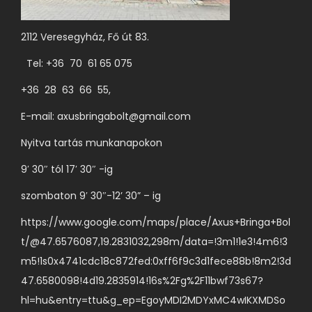
2112 Veresegyház, Fő út 83.
Tel: +36 70 61 65 075
+36 28 63 66 55,
E-mail:
axusbringabolt@gmail.com
Nyitva tartás munkanapokon
9′ 30″ tól 17′ 30″ -ig
szombaton 9′ 30″-12’ 30” – ig
https://www.google.com/maps/place/Axus+Bringa+Bol
t/@47.6576087,19.2831032,298m/data=!3m1!1e3!4m6!3
m5!1s0x4741cdc18c872fed:0xff6f9c3d1fece88b!8m2!3d
47.6580098!4d19.2835914!16s%2Fg%2F11bwf73s67?
hl=hu&entry=ttu&g_ep=EgoyMDI2MDYxMC4wIKXMDSo