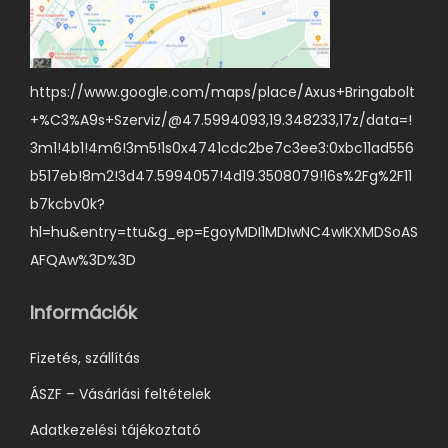
https://www.google.com/maps/place/Axus+Bringabolt
+%C3%A9s+Szerviz/@47.5994093,19.348233,17z/data=!
3m1!4b1!4m6!3m5!1s0x4741cdc2be7c3ee3:0xbc11ad556
b517eb!8m2!3d47.5994057!4d19.3508079!16s%2Fg%2F11
b7kcbv0k?
hl=hu&entry=ttu&g_ep=EgoyMDI1MDIwNC4wIKXMDSoAS
AFQAw%3D%3D
Információk
Fizetés, szállítás
ÁSZF – Vásárlási feltételek
Adatkezelési tájékoztató