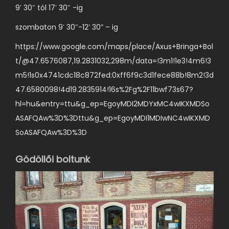
9′ 30″ tól 17′ 30″ -ig
szombaton 9′ 30″-12’ 30” – ig
https://www.google.com/maps/place/Axus+Bringa+Bol
t/@47.6576087,19.2831032,298m/data=!3m1!1e3!4m6!3
m5!1s0x4741cdc18c872fed:0xff6f9c3d1fece88b!8m2!3d
47.6580098!4d19.2835914!16s%2Fg%2F11bwf73s67?
hl=hu&entry=ttu&g_ep=EgoyMDI2MDYxMC4wIKXMDSo
ASAFQAw%3D%3Dttu&g_ep=EgoyMDI1MDIwNC4wIKXMD
SoASAFQAw%3D%3D
Gödöllői boltunk