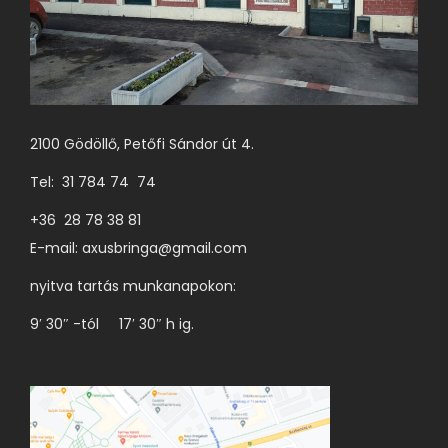
2100 Gödöllő, Petőfi Sándor út 4.
Tel: 31 784 74 74
+36 28 78 38 81
E-mail:
axusbringa@gmail.com
nyitva tartás munkanapokon:
9′ 30″ -tól 17′ 30″ h ig.