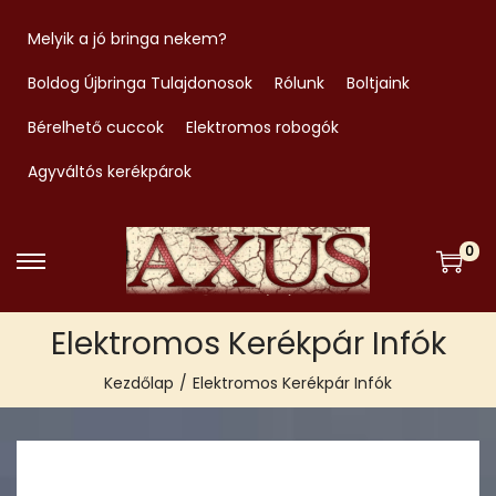
Melyik a jó bringa nekem?
Boldog Újbringa Tulajdonosok
Rólunk
Boltjaink
Bérelhető cuccok
Elektromos robogók
Agyváltós kerékpárok
0
S
S
k
k
Elektromos Kerékpár Infók
i
i
p
p
Kezdőlap
/
Elektromos Kerékpár Infók
t
t
o
o
n
c
a
o